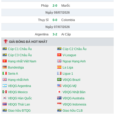
Pháp
2-0
Marốc
Ngày 08/07/2026
Thụy Sĩ
0-0
Colombia
Ngày 07/07/2026
Argentina
3-2
Ai Cập
GIẢI BÓNG ĐÁ HOT NHẤT
Cúp C1 Châu Âu
Cúp C2 Châu Âu
Cúp C3 Châu Âu
V-League
Hạng nhất Việt Nam
Ngoại Hạng Anh
Bundesliga
La Liga
Serie A
Ligue 1
Hạng nhất Anh
VĐQG Brazil
VĐQG Argentina
VĐQG Mỹ
VĐQG Mexico
VĐQG Nhật Bản
VĐQG Hàn Quốc
VĐQG Australia
VĐQG Thái Lan
VĐQG Indonesia
Giao hữu ĐTQG
Giao hữu CLB