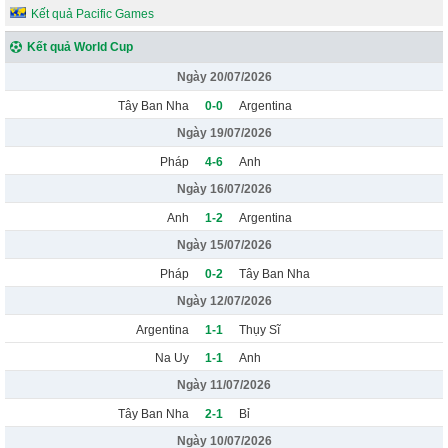
Kết quả Pacific Games
Kết quả World Cup
Ngày 20/07/2026
Tây Ban Nha
0-0
Argentina
Ngày 19/07/2026
Pháp
4-6
Anh
Ngày 16/07/2026
Anh
1-2
Argentina
Ngày 15/07/2026
Pháp
0-2
Tây Ban Nha
Ngày 12/07/2026
Argentina
1-1
Thụy Sĩ
Na Uy
1-1
Anh
Ngày 11/07/2026
Tây Ban Nha
2-1
Bỉ
Ngày 10/07/2026