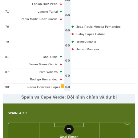
0-0
Fabian Ruiz Pena
71'
Lamine Yamal
0-0
Pablo Martin Paez Gaviria
76'
Joao Paulo Moreira Fernandes
0-0
Sidny Lopes Cabral
79'
Telmo Arcanjo
0-0
Jamiro Monteiro
81'
Dani Olmo
0-0
Ferran Torres Garcia
87'
Nico Williams
0-0
Rodrigo Hernandez
90'
Pedro Gonzalez Lopez
0-0
Spain vs Cape Verde: Đội hình chính và dự bị
SPAIN
4-3-3
23
Unai Simon