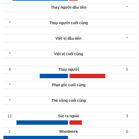
Thay người đầu tiên
*
*
Thay người cuối cùng
Việt vị đầu tiên
*
*
Việt vị cuối cùng
4
Thay người
5
*
Phạt góc cuối cùng
*
Thẻ vàng cuối cùng
12
Sút ra ngoài
3
1
Woodwork
0