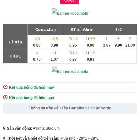
Cược
Cược chấp
BT trên/dưới
1x2
-
2.5
+
2.5
O
3.5
U
3.5
1
X
2
Cả trận
0.88
0.98
0.95
0.90
1.07
9.90
21.00
-
1
+
1
O
1.5
U
1.5
Hiệp 1
0.75
1.07
0.97
0.83
Kết quả bóng đá hôm nay
Kết quả bóng đá hôm qua
Thông tin trận đấu Tây Ban Nha vs Cape Verde
Sân vận động:
Atlanta Stadium
Thời tiết và Nhiệt độ trên sân:
Mưa nhỏ - 28℃～29℃