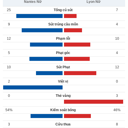
Nantes Nữ
Lyon Nữ
25
Tổng cú sút
7
9
Sút trúng cầu môn
4
12
Phạm lỗi
10
5
Phạt góc
4
10
Sút Phạt
12
2
Việt vị
0
0
Thẻ vàng
3
54%
Kiểm soát bóng
46%
3
Cứu thua
8