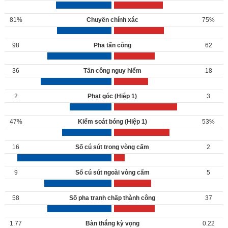
81%
Chuyền chính xác
75%
98
Pha tấn công
62
36
Tấn công nguy hiểm
18
2
Phạt góc (Hiệp 1)
3
47%
Kiểm soát bóng (Hiệp 1)
53%
16
Số cú sút trong vòng cấm
2
9
Số cú sút ngoài vòng cấm
5
58
Số pha tranh chấp thành công
37
1.77
Bàn thắng kỳ vọng
0.22