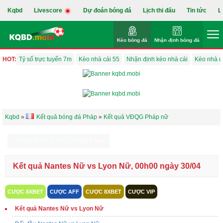
Kqbd
Livescore
Dự đoán bóng đá
Lịch thi đấu
Tin tức
L
Kèo bóng đá
Nhận định bóng đá
HOT:
Tỷ số trực tuyến 7m
Kèo nhà cái 55
Nhận định kèo nhà cái
Kèo nhà c
Kqbd
»
Kết quả bóng đá Pháp
»
Kết quả VĐQG Pháp nữ
»» NẠP ĐẦU x100% - 8XBET
Kết quả Nantes Nữ vs Lyon Nữ, 00h00 ngày 30/04
CƯỢC 8XBET
CƯỢC AFF
CƯỢC 8XBET
CƯỢC VIP
Kết quả Nantes Nữ vs Lyon Nữ