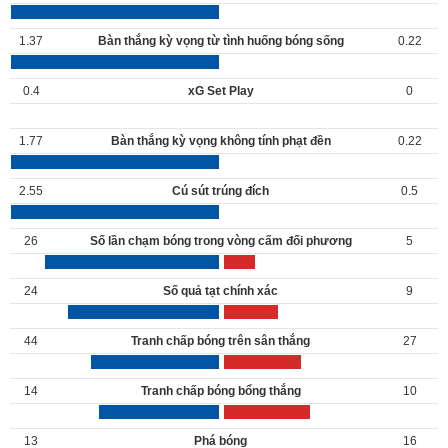
1.37
Bàn thắng kỳ vọng từ tình huống bóng sống
0.22
0.4
xG Set Play
0
1.77
Bàn thắng kỳ vọng không tính phạt đền
0.22
2.55
Cú sút trúng đích
0.5
26
Số lần chạm bóng trong vòng cấm đối phương
5
24
Số quả tạt chính xác
9
44
Tranh chấp bóng trên sân thắng
27
14
Tranh chấp bóng bổng thắng
10
13
Phá bóng
16