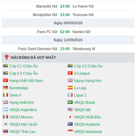
Marseille Nữ
23:00
Le Havre Nữ
Montpellier Nữ
23:00
Toulouse Nữ
Ngày 06/09/2026
Paris FC Nữ
02:00
Nantes Nữ
Ngày 12/09/2026
Paris Saint Germain Nữ
23:00
Strasbourg W
GIẢI BÓNG ĐÁ HOT NHẤT
Cúp C1 Châu Âu
Cúp C2 Châu Âu
Cúp C3 Châu Âu
V-League
Hạng nhất Việt Nam
Ngoại Hạng Anh
Bundesliga
La Liga
Serie A
Ligue 1
Hạng nhất Anh
VĐQG Brazil
VĐQG Argentina
VĐQG Mỹ
VĐQG Mexico
VĐQG Nhật Bản
VĐQG Hàn Quốc
VĐQG Australia
VĐQG Thái Lan
VĐQG Indonesia