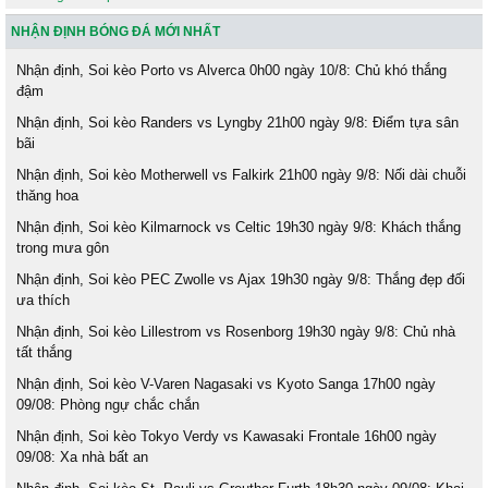
NHẬN ĐỊNH BÓNG ĐÁ MỚI NHẤT
Nhận định, Soi kèo Porto vs Alverca 0h00 ngày 10/8: Chủ khó thắng
đậm
Nhận định, Soi kèo Randers vs Lyngby 21h00 ngày 9/8: Điểm tựa sân
bãi
Nhận định, Soi kèo Motherwell vs Falkirk 21h00 ngày 9/8: Nối dài chuỗi
thăng hoa
Nhận định, Soi kèo Kilmarnock vs Celtic 19h30 ngày 9/8: Khách thắng
trong mưa gôn
Nhận định, Soi kèo PEC Zwolle vs Ajax 19h30 ngày 9/8: Thắng đẹp đối
ưa thích
Nhận định, Soi kèo Lillestrom vs Rosenborg 19h30 ngày 9/8: Chủ nhà
tất thắng
Nhận định, Soi kèo V-Varen Nagasaki vs Kyoto Sanga 17h00 ngày
09/08: Phòng ngự chắc chắn
Nhận định, Soi kèo Tokyo Verdy vs Kawasaki Frontale 16h00 ngày
09/08: Xa nhà bất an