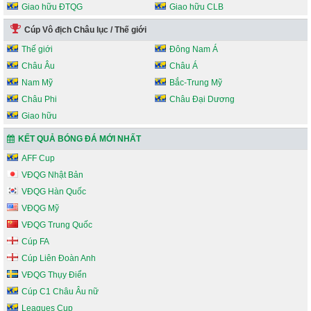
Giao hữu ĐTQG
Giao hữu CLB
Cúp Vô địch Châu lục / Thế giới
Thế giới
Đông Nam Á
Châu Âu
Châu Á
Nam Mỹ
Bắc-Trung Mỹ
Châu Phi
Châu Đại Dương
Giao hữu
KẾT QUẢ BÓNG ĐÁ MỚI NHẤT
AFF Cup
VĐQG Nhật Bản
VĐQG Hàn Quốc
VĐQG Mỹ
VĐQG Trung Quốc
Cúp FA
Cúp Liên Đoàn Anh
VĐQG Thụy Điển
Cúp C1 Châu Âu nữ
Leagues Cup