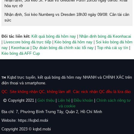
Nhận định, Soi kèo St. Pauli vs Greuther Furth 18h30 ngày 09/08: Khai
hỏa rực rỡ
Nhận định, Soi kèo Nurnberg vs Dresden 18h30 ngày 09/08: Cân tài cân
sức
Đối tác liên kết:
Kết quả bóng đá hôm nay
|
Nhận định bóng đá Keonhacai
|
Livescore bóng đá trực tiếp
|
Kèo bóng đá hôm nay
|
Soi kèo bóng đá hôm
nay
|
Keonhacai
|
Dự đoán bóng đá chính xác tối nay
|
Top nhà cái uy tín
|
Kèo bóng đá AFF Cup
Kqbd trực tuyến, kết quả bóng đá hôm nay NHANH và CHÍNH XÁC trên
điện thoại và smartphone.
QC: Site không nhận QC, không làm aff. Các nick nhận QC đều là lừa đảo
Copyright 2021 |
Giới thiệu
|
Liên hệ
|
Điều khoản
|
Chính sách riêng tư
và cookie
Địa chỉ: 7, Phường Bình Trưng Tây, Quận 2, Hồ Chí Minh
Website: https://kqbd.mobi
Copyright 2023 © kqbd.mobi