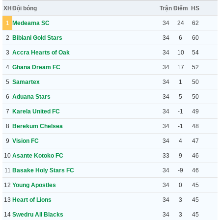
XH
Đội bóng
Trận
Điểm
HS
1
Medeama SC
34
24
62
2
Bibiani Gold Stars
34
6
60
3
Accra Hearts of Oak
34
10
54
4
Ghana Dream FC
34
17
52
5
Samartex
34
1
50
6
Aduana Stars
34
5
50
7
Karela United FC
34
-1
49
8
Berekum Chelsea
34
-1
48
9
Vision FC
34
4
47
10
Asante Kotoko FC
33
9
46
11
Basake Holy Stars FC
34
-9
46
12
Young Apostles
34
0
45
13
Heart of Lions
34
3
45
14
Swedru All Blacks
34
3
45