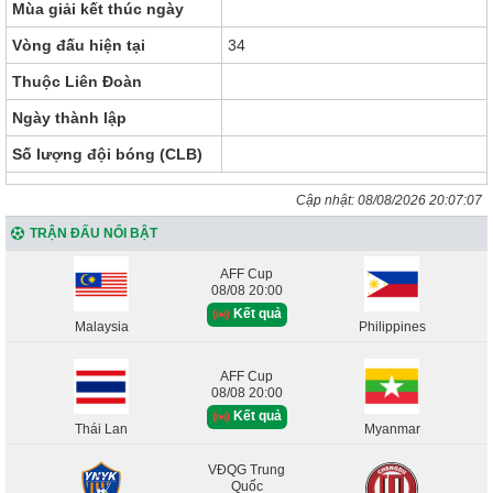
Mùa giải kết thúc ngày
Vòng đấu hiện tại
34
Thuộc Liên Đoàn
Ngày thành lập
Số lượng đội bóng (CLB)
Cập nhật:
08/08/2026 20:07:07
TRẬN ĐẤU NỔI BẬT
AFF Cup
08/08 20:00
Kết quả
Malaysia
Philippines
AFF Cup
08/08 20:00
Kết quả
Thái Lan
Myanmar
VĐQG Trung
Quốc