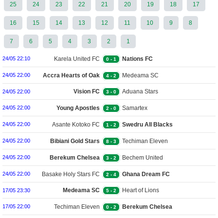
25
24
23
22
21
20
19
18
17
16
15
14
13
12
11
10
9
8
7
6
5
4
3
2
1
Karela United FC
Nations FC
24/05 22:10
0
-
1
Accra Hearts of Oak
Medeama SC
24/05 22:00
4
-
2
Vision FC
Aduana Stars
24/05 22:00
3
-
0
Young Apostles
Samartex
24/05 22:00
2
-
0
Asante Kotoko FC
Swedru All Blacks
24/05 22:00
1
-
2
Bibiani Gold Stars
Techiman Eleven
24/05 22:00
8
-
3
Wonders
Berekum Chelsea
Bechem United
24/05 22:00
3
-
2
Basake Holy Stars FC
Ghana Dream FC
24/05 22:00
2
-
4
Medeama SC
Heart of Lions
17/05 23:30
5
-
2
Techiman Eleven
Berekum Chelsea
17/05 22:00
0
-
2