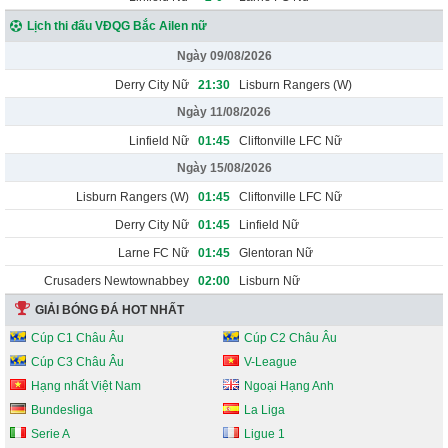
Lịch thi đấu VĐQG Bắc Ailen nữ
Ngày 09/08/2026
Derry City Nữ
21:30
Lisburn Rangers (W)
Ngày 11/08/2026
Linfield Nữ
01:45
Cliftonville LFC Nữ
Ngày 15/08/2026
Lisburn Rangers (W)
01:45
Cliftonville LFC Nữ
Derry City Nữ
01:45
Linfield Nữ
Larne FC Nữ
01:45
Glentoran Nữ
Crusaders Newtownabbey
02:00
Lisburn Nữ
Strikers Nữ
GIẢI BÓNG ĐÁ HOT NHẤT
Cúp C1 Châu Âu
Cúp C2 Châu Âu
Cúp C3 Châu Âu
V-League
Hạng nhất Việt Nam
Ngoại Hạng Anh
Bundesliga
La Liga
Serie A
Ligue 1