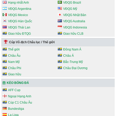
Hạng nhất Anh
VĐQG Brazil
VĐQG Argentina
VĐQG Mỹ
VĐQG Mexico
VĐQG Nhật Bản
VĐQG Hàn Quốc
VĐQG Australia
VĐQG Thái Lan
VĐQG Indonesia
Giao hữu ĐTQG
Giao hữu CLB
Cúp Vô địch Châu lục / Thế giới
Thế giới
Đông Nam Á
Châu Âu
Châu Á
Nam Mỹ
Bắc-Trung Mỹ
Châu Phi
Châu Đại Dương
Giao hữu
KÈO BÓNG ĐÁ
AFF Cup
Ngoại Hạng Anh
Cúp C1 Châu Âu
Bundesliga
La Liga