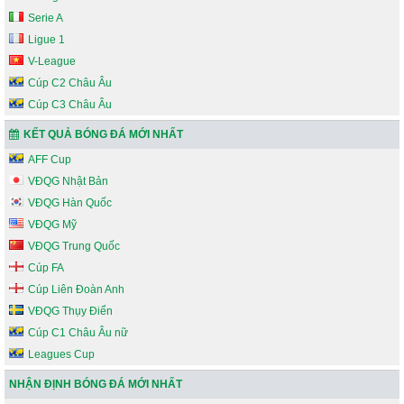
Serie A
Ligue 1
V-League
Cúp C2 Châu Âu
Cúp C3 Châu Âu
KẾT QUẢ BÓNG ĐÁ MỚI NHẤT
AFF Cup
VĐQG Nhật Bản
VĐQG Hàn Quốc
VĐQG Mỹ
VĐQG Trung Quốc
Cúp FA
Cúp Liên Đoàn Anh
VĐQG Thụy Điển
Cúp C1 Châu Âu nữ
Leagues Cup
NHẬN ĐỊNH BÓNG ĐÁ MỚI NHẤT