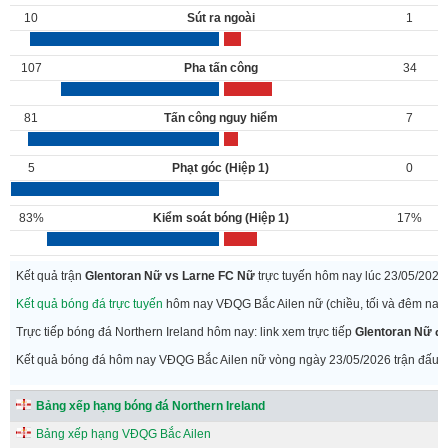
10
Sút ra ngoài
1
107
Pha tấn công
34
81
Tấn công nguy hiểm
7
5
Phạt góc (Hiệp 1)
0
83%
Kiểm soát bóng (Hiệp 1)
17%
Kết quả trận
Glentoran Nữ vs Larne FC Nữ
trực tuyến hôm nay lúc 23/05/202
Kết quả bóng đá trực tuyến
hôm nay VĐQG Bắc Ailen nữ (chiều, tối và đêm nay 
Trực tiếp bóng đá Northern Ireland hôm nay: link xem trực tiếp
Glentoran Nữ đ
Kết quả bóng đá hôm nay VĐQG Bắc Ailen nữ vòng ngày 23/05/2026 trận đấu giữ
Bảng xếp hạng bóng đá Northern Ireland
Bảng xếp hạng VĐQG Bắc Ailen