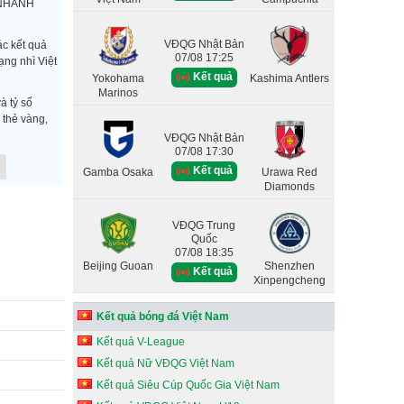
à NHANH
VĐQG Nhật Bản
ác kết quả
07/08 17:25
ng nhì Việt
Kết quả
Yokohama
Kashima Antlers
Marinos
à tỷ số
 thẻ vàng,
VĐQG Nhật Bản
07/08 17:30
Kết quả
Gamba Osaka
Urawa Red
Diamonds
VĐQG Trung
Quốc
07/08 18:35
Beijing Guoan
Shenzhen
Kết quả
Xinpengcheng
Kết quả bóng đá Việt Nam
Kết quả V-League
Kết quả Nữ VĐQG Việt Nam
Kết quả Siêu Cúp Quốc Gia Việt Nam