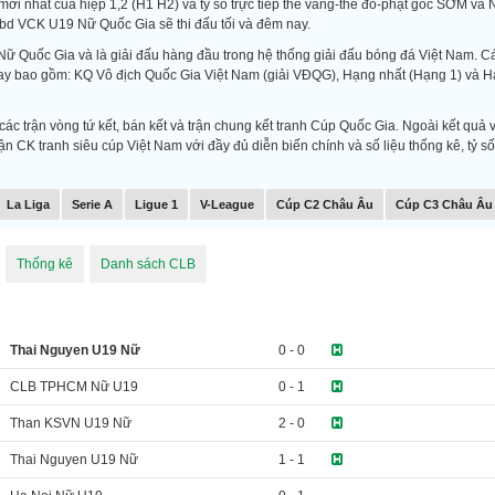
i nhất của hiệp 1,2 (H1 H2) và tỷ số trực tiếp thẻ vàng-thẻ đỏ-phạt góc SỚM v
bd VCK U19 Nữ Quốc Gia sẽ thi đấu tối và đêm nay.
 Quốc Gia và là giải đấu hàng đầu trong hệ thống giải đấu bóng đá Việt Nam. C
ay bao gồm: KQ Vô địch Quốc Gia Việt Nam (giải VĐQG), Hạng nhất (Hạng 1) và Hạ
trận vòng tứ kết, bán kết và trận chung kết tranh Cúp Quốc Gia. Ngoài kết quả v
K tranh siêu cúp Việt Nam với đầy đủ diễn biến chính và số liệu thống kê, tỷ số
La Liga
Serie A
Ligue 1
V-League
Cúp C2 Châu Âu
Cúp C3 Châu Âu
Thống kê
Danh sách CLB
Thai Nguyen U19 Nữ
0
-
0
CLB TPHCM Nữ U19
0
-
1
Than KSVN U19 Nữ
2
-
0
Thai Nguyen U19 Nữ
1
-
1