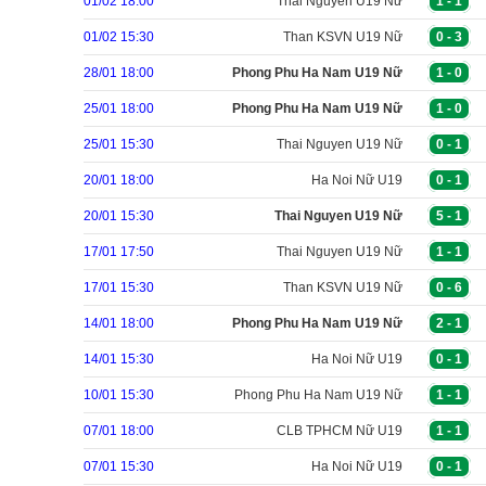
01/02 18:00
Thai Nguyen U19 Nữ
1
-
1
01/02 15:30
Than KSVN U19 Nữ
0
-
3
28/01 18:00
Phong Phu Ha Nam U19 Nữ
1
-
0
25/01 18:00
Phong Phu Ha Nam U19 Nữ
1
-
0
25/01 15:30
Thai Nguyen U19 Nữ
0
-
1
20/01 18:00
Ha Noi Nữ U19
0
-
1
20/01 15:30
Thai Nguyen U19 Nữ
5
-
1
17/01 17:50
Thai Nguyen U19 Nữ
1
-
1
17/01 15:30
Than KSVN U19 Nữ
0
-
6
14/01 18:00
Phong Phu Ha Nam U19 Nữ
2
-
1
14/01 15:30
Ha Noi Nữ U19
0
-
1
10/01 15:30
Phong Phu Ha Nam U19 Nữ
1
-
1
07/01 18:00
CLB TPHCM Nữ U19
1
-
1
07/01 15:30
Ha Noi Nữ U19
0
-
1