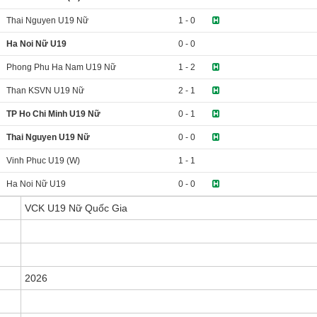
Thai Nguyen U19 Nữ
1
-
0
Ha Noi Nữ U19
0
-
0
Phong Phu Ha Nam U19 Nữ
1
-
2
Than KSVN U19 Nữ
2
-
1
TP Ho Chi Minh U19 Nữ
0
-
1
Thai Nguyen U19 Nữ
0
-
0
Vinh Phuc U19 (W)
1
-
1
Ha Noi Nữ U19
0
-
0
VCK U19 Nữ Quốc Gia
2026