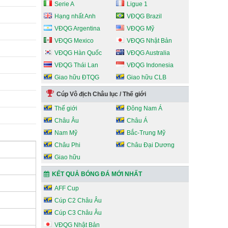
Serie A
Ligue 1
Hạng nhất Anh
VĐQG Brazil
VĐQG Argentina
VĐQG Mỹ
VĐQG Mexico
VĐQG Nhật Bản
VĐQG Hàn Quốc
VĐQG Australia
VĐQG Thái Lan
VĐQG Indonesia
Giao hữu ĐTQG
Giao hữu CLB
Cúp Vô địch Châu lục / Thế giới
Thế giới
Đông Nam Á
Châu Âu
Châu Á
Nam Mỹ
Bắc-Trung Mỹ
Châu Phi
Châu Đại Dương
Giao hữu
KẾT QUẢ BÓNG ĐÁ MỚI NHẤT
AFF Cup
Cúp C2 Châu Âu
Cúp C3 Châu Âu
VĐQG Nhật Bản