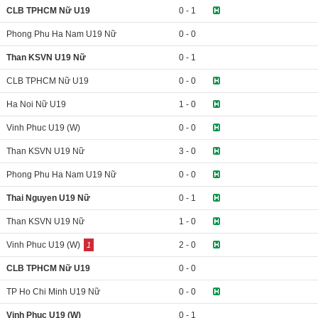
CLB TPHCM Nữ U19
0
-
1
Phong Phu Ha Nam U19 Nữ
0
-
0
Than KSVN U19 Nữ
0
-
1
CLB TPHCM Nữ U19
0
-
0
Ha Noi Nữ U19
1
-
0
Vinh Phuc U19 (W)
0
-
0
Than KSVN U19 Nữ
3
-
0
Phong Phu Ha Nam U19 Nữ
0
-
0
Thai Nguyen U19 Nữ
0
-
1
Than KSVN U19 Nữ
1
-
0
Vinh Phuc U19 (W)
2
-
0
1
CLB TPHCM Nữ U19
0
-
0
TP Ho Chi Minh U19 Nữ
0
-
0
Vinh Phuc U19 (W)
0
-
1