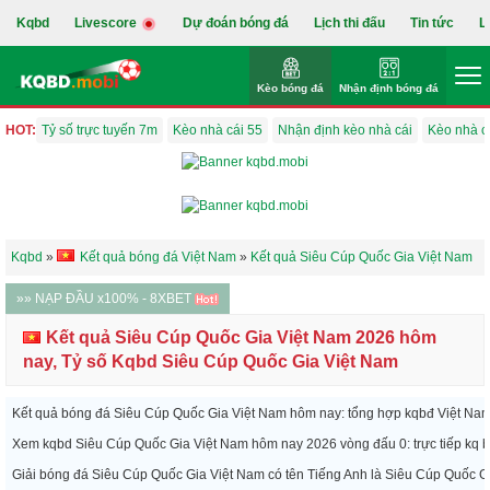
Kqbd
Livescore
Dự đoán bóng đá
Lịch thi đấu
Tin tức
L
Kèo bóng đá
Nhận định bóng đá
HOT:
Tỷ số trực tuyến 7m
Kèo nhà cái 55
Nhận định kèo nhà cái
Kèo nhà c
Kqbd
»
Kết quả bóng đá Việt Nam
»
Kết quả Siêu Cúp Quốc Gia Việt Nam
»» NẠP ĐẦU x100% - 8XBET
Kết quả Siêu Cúp Quốc Gia Việt Nam 2026 hôm
nay, Tỷ số Kqbd Siêu Cúp Quốc Gia Việt Nam
Kết quả bóng đá Siêu Cúp Quốc Gia Việt Nam hôm nay: tổng hợp kqbđ Việt Nam m
Xem kqbd Siêu Cúp Quốc Gia Việt Nam hôm nay 2026 vòng đấu 0: trực tiếp kq bd
Giải bóng đá Siêu Cúp Quốc Gia Việt Nam có tên Tiếng Anh là Siêu Cúp Quốc Gi