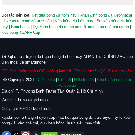
Đối tác liên kết:
Kết quả bóng đá hôm nay
|
Nhận định bóng đá Keonhacai
|
Livescore bóng đá trực tiếp
|
Kèo bóng đá hôm nay
|
Soi kèo bóng đá hôm
nay
|
Keonhacai
|
Dự đoán bóng đá chính xác tối nay
|
Top nhà cái uy tín
|
Kèo bóng đá AFF Cup
Kqbd trực tuyến, kết quả bóng đá hôm nay NHANH và CHÍNH XÁC trên
điện thoại và smartphone.
QC: Site không nhận QC, không làm aff. Các nick nhận QC đều là lừa đảo
Copyright 2021 |
Giới thiệu
|
Liên hệ
|
Điều khoản
|
Chính sách riêng tư
và cookie
Địa chỉ: 7, Phường Bình Trưng Tây, Quận 2, Hồ Chí Minh
Website: https://kqbd.mobi
Copyright 2023 © kqbd.mobi
kqbd.mobi là trang chuyên cập nhật kết quả bóng đá trực tuyến, tỷ lệ kèo
bóng đá, kèo nhà cái, dự đoán bóng đá từ siêu máy tính.