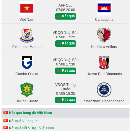
AFF Cup
07/08 20:00
Kết quả
Việt Nam
Campuchia
VĐQG Nhật Bản
07/08 17:25
Kết quả
Yokohama Marinos
Kashima Antlers
VĐQG Nhật Bản
07/08 17:30
Kết quả
Gamba Osaka
Urawa Red Diamonds
VĐQG Trung
Quốc
07/08 18:35
Kết quả
Beijing Guoan
Shenzhen Xinpengcheng
Kết quả bóng đá Việt Nam
Kết quả V-League
Kết quả Nữ VĐQG Việt Nam