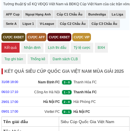
Tường thuật tỷ số KQ VĐQG Việt Nam và BĐKQ Cúp Việt Nam của các trận vòng tứ 
AFF Cup
Ngoại Hạng Anh
Cúp C1 Châu Âu
Bundesliga
La Liga
Serie A
Ligue 1
V-League
Cúp C2 Châu Âu
Cúp C3 Châu Âu
CƯỢC 8XBET
CƯỢC AFF
CƯỢC 8XBET
CƯỢC VIP
Kết quả
Nhận định
Lịch thi đấu
Tỷ lệ cược
BXH
Top ghi bàn
Thống kê
Danh sách CLB
KẾT QUẢ SIÊU CÚP QUỐC GIA VIỆT NAM MÙA GIẢI 2025
Nam Định FC
Thanh Hóa FC
31/08 18:00
3
-
0
Công An Hà Nội
Thanh Hóa FC
06/10 17:10
1
-
3
Hà Nội FC
Hải Phòng FC
29/01 17:00
2
-
0
Viettel FC
Hà Nội FC
09/01 17:00
0
-
1
Tên giải đấu
Siêu Cúp Quốc Gia Việt Nam