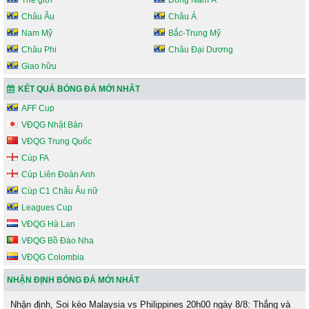
Thế giới
Đông Nam Á
Châu Âu
Châu Á
Nam Mỹ
Bắc-Trung Mỹ
Châu Phi
Châu Đại Dương
Giao hữu
KẾT QUẢ BÓNG ĐÁ MỚI NHẤT
AFF Cup
VĐQG Nhật Bản
VĐQG Trung Quốc
Cúp FA
Cúp Liên Đoàn Anh
Cúp C1 Châu Âu nữ
Leagues Cup
VĐQG Hà Lan
VĐQG Bồ Đào Nha
VĐQG Colombia
NHẬN ĐỊNH BÓNG ĐÁ MỚI NHẤT
Nhận định, Soi kèo Malaysia vs Philippines 20h00 ngày 8/8: Thắng và