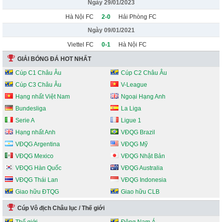
Ngày 29/01/2023
Hà Nội FC
2-0
Hải Phòng FC
Ngày 09/01/2021
Viettel FC
0-1
Hà Nội FC
GIẢI BÓNG ĐÁ HOT NHẤT
Cúp C1 Châu Âu
Cúp C2 Châu Âu
Cúp C3 Châu Âu
V-League
Hạng nhất Việt Nam
Ngoại Hạng Anh
Bundesliga
La Liga
Serie A
Ligue 1
Hạng nhất Anh
VĐQG Brazil
VĐQG Argentina
VĐQG Mỹ
VĐQG Mexico
VĐQG Nhật Bản
VĐQG Hàn Quốc
VĐQG Australia
VĐQG Thái Lan
VĐQG Indonesia
Giao hữu ĐTQG
Giao hữu CLB
Cúp Vô địch Châu lục / Thế giới