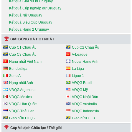
Kết quả Giải dự bị Uruguay
Kết quả Cúp nghiệp dư Uruguay
Kết quả Nữ Uruguay
Kết quả Siêu Cúp Uruguay
Kết quả Hạng 2 Uruguay
GIẢI BÓNG ĐÁ HOT NHẤT
Cúp C1 Châu Âu
Cúp C2 Châu Âu
Cúp C3 Châu Âu
V-League
Hạng nhất Việt Nam
Ngoại Hạng Anh
Bundesliga
La Liga
Serie A
Ligue 1
Hạng nhất Anh
VĐQG Brazil
VĐQG Argentina
VĐQG Mỹ
VĐQG Mexico
VĐQG Nhật Bản
VĐQG Hàn Quốc
VĐQG Australia
VĐQG Thái Lan
VĐQG Indonesia
Giao hữu ĐTQG
Giao hữu CLB
Cúp Vô địch Châu lục / Thế giới