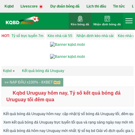
Kqbd
Livescore
Dự đoán bóng đá
Lịch thi đấu
Tin tức
L
Kèo bóng đá
Nhận định bóng đá
HOT:
Tỷ số trực tuyến 7m
Kèo nhà cái 55
Nhận định kèo nhà cái
Kèo nhà c
Kqbd
»
Kết quả bóng đá Uruguay
»» NẠP ĐẦU x100% - 8XBET
Kqbd Uruguay hôm nay, Tỷ số kết quả bóng đá
Uruguay tối đêm qua
Kết quả bóng đá Uruguay hôm nay: cập nhật tỷ số bóng đá Uruguay tối, đêm q
Xem kết quả bóng đá Uruguay trực tuyến tối qua và rạng sáng ngày nay mới nhấ
Kết quả bóng đá hôm nay Uruguay mới nhất: tỷ số kq bd Giải vô địch quốc gia Urug