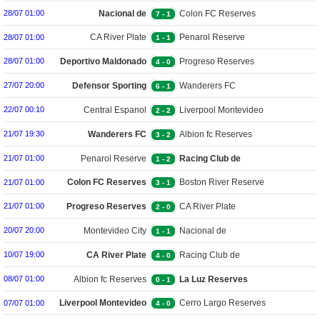
Piedras Reserves
Reserves
Nacional de
Colon FC Reserves
28/07 01:00
7
-
1
Montevideo Reserves
CA River Plate
Penarol Reserve
28/07 01:00
1
-
1
Reserves
Deportivo Maldonado
Progreso Reserves
28/07 01:00
4
-
0
Reserve
Defensor Sporting
Wanderers FC
27/07 20:00
6
-
1
Reserve
Reserve
Central Espanol
Liverpool Montevideo
22/07 00:10
2
-
2
Reserves
Reserve
Wanderers FC
Albion fc Reserves
21/07 19:30
3
-
2
Reserve
Penarol Reserve
Racing Club de
21/07 01:00
1
-
2
Montevideo Reserves
Colon FC Reserves
Boston River Reserve
21/07 01:00
3
-
1
Progreso Reserves
CA River Plate
21/07 01:00
2
-
0
Reserves
Montevideo City
Nacional de
20/07 20:00
1
-
1
Torque Reserves
Montevideo Reserves
CA River Plate
Racing Club de
10/07 19:00
4
-
0
Reserves
Montevideo Reserves
Albion fc Reserves
La Luz Reserves
08/07 01:00
0
-
1
Liverpool Montevideo
Cerro Largo Reserves
07/07 01:00
4
-
0