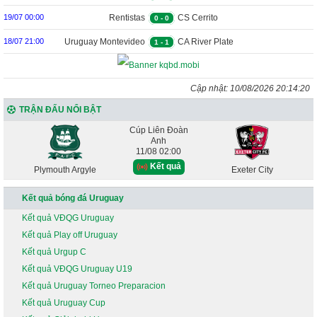
Rentistas
CS Cerrito
19/07 00:00
0
-
0
Uruguay Montevideo
CA River Plate
18/07 21:00
1
-
1
Cập nhật:
10/08/2026 20:14:20
TRẬN ĐẤU NỔI BẬT
Cúp Liên Đoàn
Anh
11/08 02:00
Kết quả
Plymouth Argyle
Exeter City
Kết quả bóng đá Uruguay
Kết quả VĐQG Uruguay
Kết quả Play off Uruguay
Kết quả Urgup C
Kết quả VĐQG Uruguay U19
Kết quả Uruguay Torneo Preparacion
Kết quả Uruguay Cup