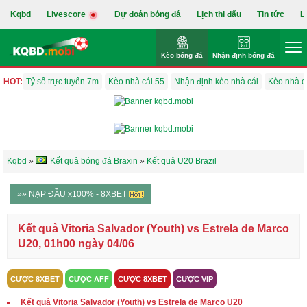
Kqbd
Livescore
Dự đoán bóng đá
Lịch thi đấu
Tin tức
L
Kèo bóng đá
Nhận định bóng đá
HOT:
Tỷ số trực tuyến 7m
Kèo nhà cái 55
Nhận định kèo nhà cái
Kèo nhà c
Kqbd
»
Kết quả bóng đá Braxin
»
Kết quả U20 Brazil
»» NẠP ĐẦU x100% - 8XBET
Kết quả Vitoria Salvador (Youth) vs Estrela de Marco
U20, 01h00 ngày 04/06
CƯỢC 8XBET
CƯỢC AFF
CƯỢC 8XBET
CƯỢC VIP
Kết quả Vitoria Salvador (Youth) vs Estrela de Marco U20