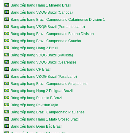
Bảng xếp hạng Hạng 1 Mineiro Brazil
Bảng xếp hạng VĐQG Brazil (Carioca)
Bảng xếp hạng Brazil Campeonato Catarinense Division 1
Bảng xếp hạng VĐQG Brazil (Pernambucano)
Bảng xếp hạng Brazil Campeonato Baiano Division
Bảng xếp hạng Brazil Campeonato Gaucho
Bảng xếp hạng Hạng 2 Brazil
Bảng xếp hạng VĐQG Brazil (Paulista)
Bảng xếp hạng VĐQG Brazil (Cearense)
Bảng xếp hạng CP Brazil
Bảng xếp hạng VĐQG Brazil (Paraibano)
Bảng xếp hạng Brazil Campeonato Amapaense
Bảng xếp hạng Hạng 2 Potiguar Brazil
Bảng xếp hạng Paulista B Brazil
Bảng xếp hạng PakistanYajia
Bảng xếp hạng Brazil Campeonato Piauiense
Bảng xếp hạng Hạng 1 Mato Grosso Brazil
Bảng xếp hạng Đông Bắc Brazil