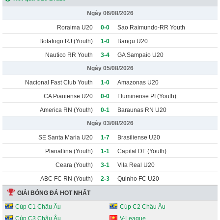
Ngày 06/08/2026
Roraima U20
0-0
Sao Raimundo-RR Youth
Botafogo RJ (Youth)
1-0
Bangu U20
Nautico RR Youth
3-4
GA Sampaio U20
Ngày 05/08/2026
Nacional Fast Club Youth
1-0
Amazonas U20
CA Piauiense U20
0-0
Fluminense PI (Youth)
America RN (Youth)
0-1
Baraunas RN U20
Ngày 03/08/2026
SE Santa Maria U20
1-7
Brasiliense U20
Planaltina (Youth)
1-1
Capital DF (Youth)
Ceara (Youth)
3-1
Vila Real U20
ABC FC RN (Youth)
2-3
Quinho FC U20
GIẢI BÓNG ĐÁ HOT NHẤT
Cúp C1 Châu Âu
Cúp C2 Châu Âu
Cúp C3 Châu Âu
V-League