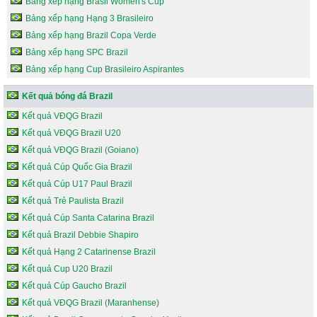
Bảng xếp hạng Brasil Women's Cup
Bảng xếp hạng Hạng 3 Brasileiro
Bảng xếp hạng Brazil Copa Verde
Bảng xếp hạng SPC Brazil
Bảng xếp hạng Cup Brasileiro Aspirantes
Kết quả bóng đá Brazil
Kết quả VĐQG Brazil
Kết quả VĐQG Brazil U20
Kết quả VĐQG Brazil (Goiano)
Kết quả Cúp Quốc Gia Brazil
Kết quả Cúp U17 Paul Brazil
Kết quả Trẻ Paulista Brazil
Kết quả Cúp Santa Catarina Brazil
Kết quả Brazil Debbie Shapiro
Kết quả Hạng 2 Catarinense Brazil
Kết quả Cup U20 Brazil
Kết quả Cúp Gaucho Brazil
Kết quả VĐQG Brazil (Maranhense)