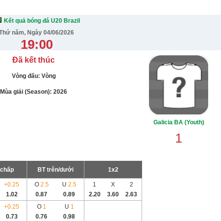
Kết quả bóng đá U20 Brazil
Thứ năm, Ngày 04/06/2026
19:00
Đã kết thúc
Vòng đấu: Vòng
Mùa giải (Season): 2026
Galicia BA (Youth)
1
chấp
BT trên/dưới
1x2
+
0.25
O
2.5
U
2.5
1
X
2
1.02
0.87
0.89
2.20
3.60
2.63
+
0.25
O
1
U
1
0.73
0.76
0.98