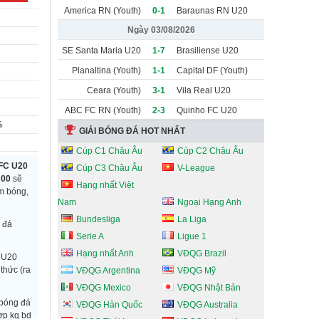
(Youth)
America RN (Youth)
0-1
Baraunas RN U20
Ngày 03/08/2026
SE Santa Maria U20
1-7
Brasiliense U20
Planaltina (Youth)
1-1
Capital DF (Youth)
Ceara (Youth)
3-1
Vila Real U20
ABC FC RN (Youth)
2-3
Quinho FC U20
%
GIẢI BÓNG ĐÁ HOT NHẤT
Cúp C1 Châu Âu
Cúp C2 Châu Âu
FC U20
Cúp C3 Châu Âu
V-League
:00
sẽ
Hạng nhất Việt
ầm bóng,
Nam
Ngoại Hạng Anh
Bundesliga
La Liga
g đá
Serie A
Ligue 1
Hạng nhất Anh
VĐQG Brazil
y U20
thức (ra
VĐQG Argentina
VĐQG Mỹ
VĐQG Mexico
VĐQG Nhật Bản
 bóng đá
VĐQG Hàn Quốc
VĐQG Australia
ợp kq bd