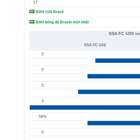
17'
BXH U20 Brazil
BXH bóng đá Braxin mới nhất
SSA FC U20 vs 
SSA FC U20
5
5
5
4
56%
0