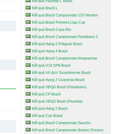
Kết quả Paulista C Brazil
Kết quả Brazil L
Kết quả Brazil Campeonato U20 Women
Kết quả Brazil Primeira Liga Cup
Kết quả Brazil Copa Rio
Kết quả Brazil Campeonato Paraibano 2
Kết quả Hạng 2 Potiguar Brazil
Kết quả Hạng 4 Brazil
Kết quả Brazil Campeonato Amapaense
Kết quả U19 SPB Brazil
Kết quả Vô địch Tocantinense Brazil
Kết quả Hạng 2 Cearense Brazil
Kết quả VĐQG Brazil (Paraibano)
Kết quả CP Brazil
Kết quả VĐQG Brazil (Paulista)
Kết quả Hạng 2 Brazil
Kết quả Cúp Brasil
Kết quả Brazil Campeonato Gaucho
Kết quả Brazil Campeonato Baiano Division