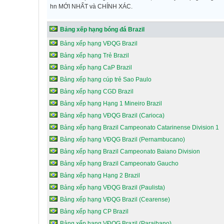
hn MỚI NHẤT và CHÍNH XÁC.
Bảng xếp hạng bóng đá Brazil
Bảng xếp hạng VĐQG Brazil
Bảng xếp hạng Trẻ Brazil
Bảng xếp hạng CaP Brazil
Bảng xếp hạng cúp trẻ Sao Paulo
Bảng xếp hạng CGD Brazil
Bảng xếp hạng Hạng 1 Mineiro Brazil
Bảng xếp hạng VĐQG Brazil (Carioca)
Bảng xếp hạng Brazil Campeonato Catarinense Division 1
Bảng xếp hạng VĐQG Brazil (Pernambucano)
Bảng xếp hạng Brazil Campeonato Baiano Division
Bảng xếp hạng Brazil Campeonato Gaucho
Bảng xếp hạng Hạng 2 Brazil
Bảng xếp hạng VĐQG Brazil (Paulista)
Bảng xếp hạng VĐQG Brazil (Cearense)
Bảng xếp hạng CP Brazil
Bảng xếp hạng VĐQG Brazil (Paraibano)