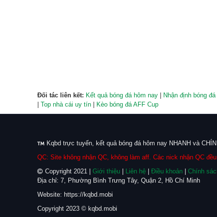
Đối tác liên kết:
Kết quả bóng đá hôm nay
|
Nhận định bóng đá
|
Top nhà cái uy tín
|
Kèo bóng đá AFF Cup
Kqbd trực tuyến, kết quả bóng đá hôm nay NHANH và CHÍNH
QC: Site không nhận QC, không làm aff. Các nick nhận QC đều 
Copyright 2021 |
Giới thiệu
|
Liên hệ
|
Điều khoản
|
Chính sác
Địa chỉ: 7, Phường Bình Trưng Tây, Quận 2, Hồ Chí Minh
Website: https://kqbd.mobi
Copyright 2023 © kqbd.mobi