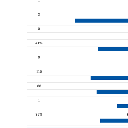
1
3
0
41%
0
110
66
1
39%