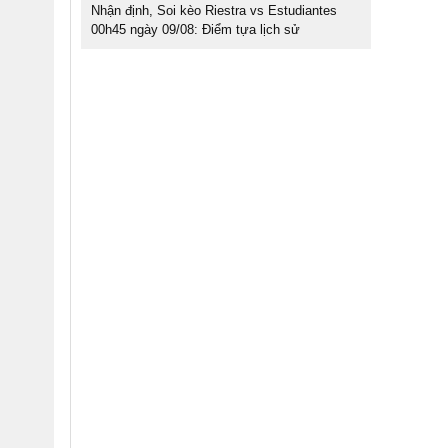
Nhận định, Soi kèo Riestra vs Estudiantes
00h45 ngày 09/08: Điểm tựa lịch sử