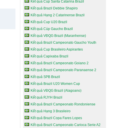
Kết quả Cúp Santa Catarina Brazil
Kết quả Brazil Debbie Shapiro
Kết quả Hạng 2 Catarinense Brazil
Kết quả Cup U20 Brazil
Kết quả Cúp Gaucho Brazil
Kết quả VĐQG Brazil (Maranhense)
Kết quả Brazil Campeonato Gaucho Youth
Kết quả Cup Brasileiro Aspirantes
Kết quả Capixaba Brazil
Kết quả Brazil Campeonato Goiano 2
Kết quả Brazil Campeonato Paranaense 2
Kết quả SPB Brazil
Kết quả Brazil U20 Women Cup
Kết quả VĐQG Brazil (Alagoano)
Kết quả RJYH Brazil
Kết quả Brazil Campeonato Rondoniense
Kết quả Hạng 3 Brasileiro
Kết quả Brazil Copa Fares Lopes
Kết quả Brazil Campeonato Carioca Serie A2