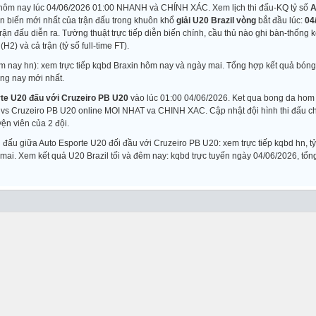
 hôm nay lúc 04/06/2026 01:00 NHANH và CHÍNH XÁC. Xem lịch thi đấu-KQ tỷ số
A
iễn biến mới nhất của trận đấu trong khuôn khổ
giải U20 Brazil vòng
bắt đầu lúc:
04
rận đấu diễn ra. Tường thuật trực tiếp diễn biến chính, cầu thủ nào ghi bàn-thống kê
2) và cả trận (tỷ số full-time FT).
êm nay hn): xem trực tiếp kqbd Braxin hôm nay và ngày mai. Tổng hợp kết quả bón
ng nay mới nhất.
te U20 đấu với Cruzeiro PB U20
vào lúc 01:00 04/06/2026. Ket qua bong da hom
20 vs Cruzeiro PB U20 online MOI NHAT va CHINH XAC. Cập nhật đội hình thi đấu c
yện viên của 2 đội.
đấu giữa Auto Esporte U20 đối đầu với Cruzeiro PB U20: xem trực tiếp kqbd hn, t
g mai. Xem kết quả U20 Brazil tối và đêm nay: kqbd trực tuyến ngày 04/06/2026, tổn