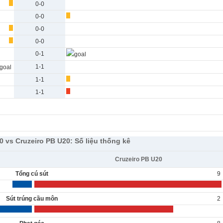
0-0
0-0
0-0
0-0
0-1
1-1
1-1
1-1
 vs Cruzeiro PB U20: Số liệu thống kê
Cruzeiro PB U20
Tổng cú sút
9
Sút trúng cầu môn
2