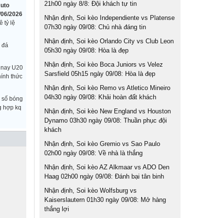
21h00 ngày 8/8: Đội khách tự tin
uto
/06/2026
Nhận định, Soi kèo Independiente vs Platense
 tỷ lệ
07h30 ngày 09/08: Chủ nhà đáng tin
Nhận định, Soi kèo Orlando City vs Club Leon
g đá
05h30 ngày 09/08: Hòa là đẹp
Nhận định, Soi kèo Boca Juniors vs Velez
 nay U20
Sarsfield 05h15 ngày 09/08: Hòa là đẹp
hính thức
Nhận định, Soi kèo Remo vs Atletico Mineiro
04h30 ngày 09/08: Khải hoàn đất khách
ỷ số bóng
g hợp kq
Nhận định, Soi kèo New England vs Houston
Dynamo 03h30 ngày 09/08: Thuần phục đội
khách
Nhận định, Soi kèo Gremio vs Sao Paulo
02h00 ngày 09/08: Về nhà là thắng
Nhận định, Soi kèo AZ Alkmaar vs ADO Den
Haag 02h00 ngày 09/08: Đánh bại tân binh
Nhận định, Soi kèo Wolfsburg vs
Kaiserslautern 01h30 ngày 09/08: Mở hàng
thắng lợi