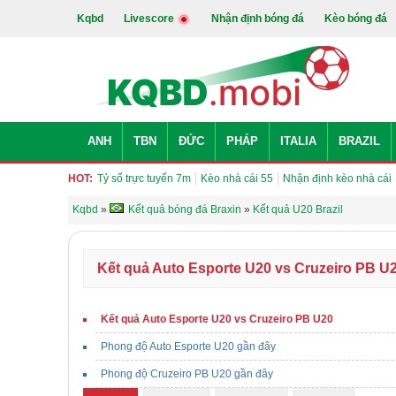
Kqbd
Livescore
Nhận định bóng đá
Kèo bóng đá
ANH
TBN
ĐỨC
PHÁP
ITALIA
BRAZIL
HOT:
Tỷ số trực tuyến 7m
Kèo nhà cái 55
Nhận định kèo nhà cái
Kqbd
»
Kết quả bóng đá Braxin
»
Kết quả U20 Brazil
Kết quả Auto Esporte U20 vs Cruzeiro PB U2
Kết quả Auto Esporte U20 vs Cruzeiro PB U20
Phong độ Auto Esporte U20 gần đây
Phong độ Cruzeiro PB U20 gần đây