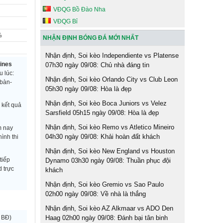
VĐQG Bồ Đào Nha
VĐQG Bỉ
%
NHẬN ĐỊNH BÓNG ĐÁ MỚI NHẤT
Nhận định, Soi kèo Independiente vs Platense
pines
07h30 ngày 09/08: Chủ nhà đáng tin
u lúc:
Nhận định, Soi kèo Orlando City vs Club Leon
 bàn-
05h30 ngày 09/08: Hòa là đẹp
Nhận định, Soi kèo Boca Juniors vs Velez
 kết quả
Sarsfield 05h15 ngày 09/08: Hòa là đẹp
Nhận định, Soi kèo Remo vs Atletico Mineiro
m nay
04h30 ngày 09/08: Khải hoàn đất khách
ình thi
Nhận định, Soi kèo New England vs Houston
tiếp
Dynamo 03h30 ngày 09/08: Thuần phục đội
 trực
khách
Nhận định, Soi kèo Gremio vs Sao Paulo
02h00 ngày 09/08: Về nhà là thắng
Nhận định, Soi kèo AZ Alkmaar vs ADO Den
Haag 02h00 ngày 09/08: Đánh bại tân binh
 BĐ)