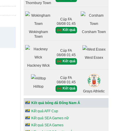
Thornbury Town
Cúp FA
08/08 01:45
Kết quả
Wokingham
Corsham Town
Town
Cúp FA
08/08 01:45
West Essex
Kết quả
Hackney Wick
Cúp FA
08/08 01:45
Hilltop
Kết quả
Grays Athletic
Kết quả bóng đá Đông Nam Á
Kết quả AFF Cup
Kết quả SEA Games nữ
Kết quả SEA Games