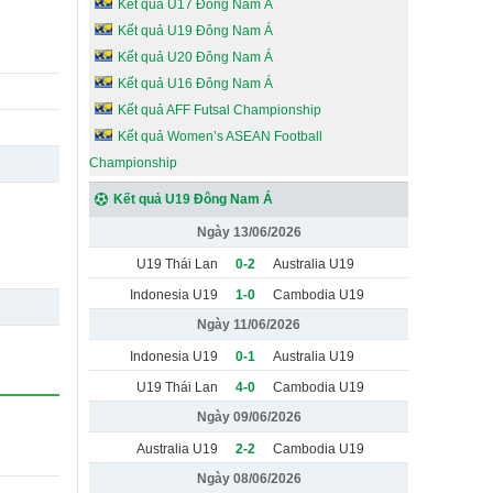
Kết quả U17 Đông Nam Á
Kết quả U19 Đông Nam Á
Kết quả U20 Đông Nam Á
Kết quả U16 Đông Nam Á
Kết quả AFF Futsal Championship
Kết quả Women’s ASEAN Football
Championship
Kết quả U19 Đông Nam Á
Ngày 13/06/2026
U19 Thái Lan
0-2
Australia U19
Indonesia U19
1-0
Cambodia U19
Ngày 11/06/2026
Indonesia U19
0-1
Australia U19
U19 Thái Lan
4-0
Cambodia U19
Ngày 09/06/2026
Australia U19
2-2
Cambodia U19
Ngày 08/06/2026