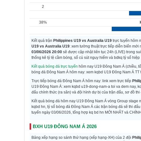
2
38%
Kết quả trận
Philippines U19 vs Australia U19
trực tuyến hôm 
U19 vs Australia U19
: xem tường thuật trực tiếp diễn biến mới
03/06/2026 20:00
sẽ được cập nhật liên tục 24h (LIVE) trong suố
thống kê tỷ lệ cầm bóng, số cú sút nguy hiểm và bdkq tỷ số hiệp 1 
Kết quả bóng đá trực tuyến
hôm nay U19 Đông Nam Á (chiều, tối
bóng đá Đông Nam Á hôm nay: xem kqbd U19 Đông Nam Á TT tố
Trực tiếp bóng đá Đông Nam Á hôm nay: link xem trực tiếp
Phil
U19 Đông Nam Á: xem kqbd u19-dong-nam-a toi va dem nay, kq 
đấu chính thức (ra sân) và đội hình dự bị của trận đấu, sơ đồ thi
Kết quả bóng đá hôm nay U19 Đông Nam Á vòng Group stage ngày
kqbd hn, tỷ số bóng đá Đông Nam Á các trận bóng đá sẽ thi đấu
tuyến ngày 03/06/2026, tổng hợp kq bd hn MỚI NHẤT và CHÍN
BXH U19 ĐÔNG NAM Á 2026
Bảng xếp hạng so sánh thứ hạng (xếp hạng-XH) của 2 đội
Phil