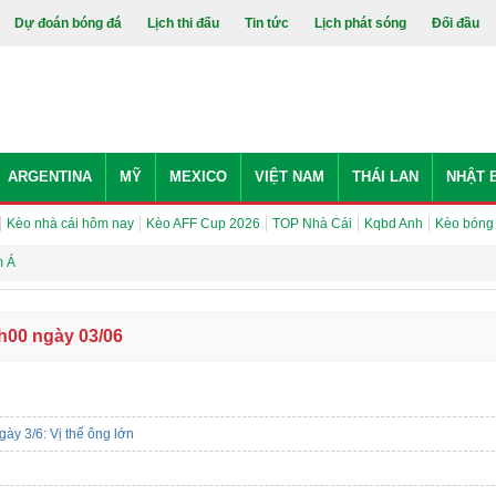
Dự đoán bóng đá
Lịch thi đấu
Tin tức
Lịch phát sóng
Đối đầu
ARGENTINA
MỸ
MEXICO
VIỆT NAM
THÁI LAN
NHẬT 
Kèo nhà cái hôm nay
Kèo AFF Cup 2026
TOP Nhà Cái
Kqbd Anh
Kèo bóng
m Á
0h00 ngày 03/06
ày 3/6: Vị thế ông lớn