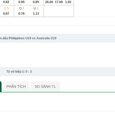
0.82
0.95
0.85
26.00
17.00
1.02
-
1.5
O
2
U
2
0.87
0.76
1.13
ận đấu Philippines U19 vs Australia U19
Tỷ số hiệp 1:
0
-
3
PHÂN TÍCH
SO SÁNH TL