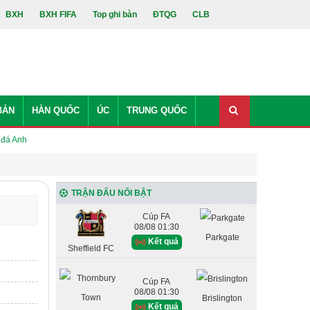
BXH
BXH FIFA
Top ghi bàn
ĐTQG
CLB
BẢN
HÀN QUỐC
ÚC
TRUNG QUỐC
 đá Anh
TRẬN ĐẤU NỔI BẬT
Cúp FA
08/08 01:30
Parkgate
Kết quả
Sheffield FC
Cúp FA
08/08 01:30
Brislington
Kết quả