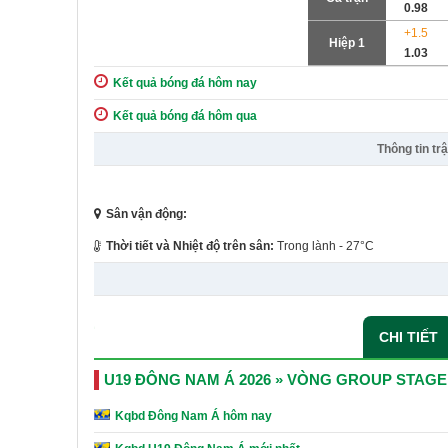
0.98
+
1.5
Hiệp 1
1.03
Kết quả bóng đá hôm nay
Kết quả bóng đá hôm qua
Thông tin tr
Sân vận động:
Thời tiết và Nhiệt độ trên sân:
Trong lành - 27°C
CHI TIẾT
U19 ĐÔNG NAM Á 2026 » VÒNG GROUP STAGE
Kqbd Đông Nam Á hôm nay