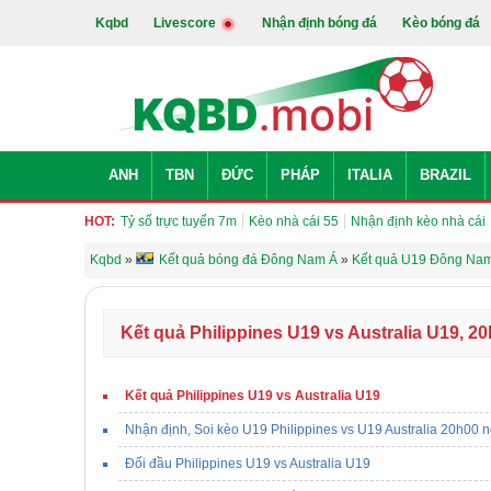
Kqbd
Livescore
Nhận định bóng đá
Kèo bóng đá
ANH
TBN
ĐỨC
PHÁP
ITALIA
BRAZIL
HOT:
Tỷ số trực tuyến 7m
Kèo nhà cái 55
Nhận định kèo nhà cái
Kqbd
»
Kết quả bóng đá Đông Nam Á
»
Kết quả U19 Đông Na
Kết quả Philippines U19 vs Australia U19, 2
Kết quả Philippines U19 vs Australia U19
Nhận định, Soi kèo U19 Philippines vs U19 Australia 20h00 ng
Đối đầu Philippines U19 vs Australia U19