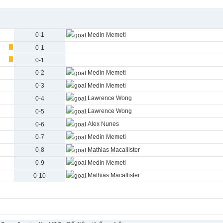
Medin Memeti
0-1
0-1
0-1
Medin Memeti
0-2
Medin Memeti
0-3
Lawrence Wong
0-4
Lawrence Wong
0-5
Alex Nunes
0-6
Medin Memeti
0-7
Mathias Macallister
0-8
Medin Memeti
0-9
Mathias Macallister
0-10