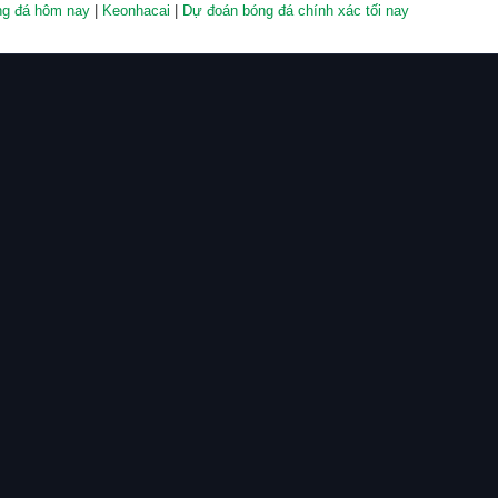
ng đá hôm nay
|
Keonhacai
|
Dự đoán bóng đá chính xác tối nay