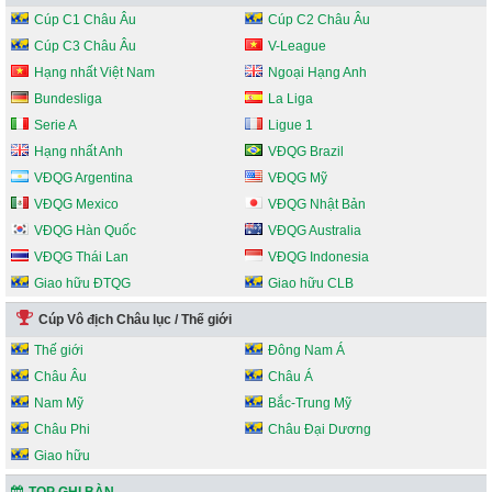
Cúp C1 Châu Âu
Cúp C2 Châu Âu
Cúp C3 Châu Âu
V-League
Hạng nhất Việt Nam
Ngoại Hạng Anh
Bundesliga
La Liga
Serie A
Ligue 1
Hạng nhất Anh
VĐQG Brazil
VĐQG Argentina
VĐQG Mỹ
VĐQG Mexico
VĐQG Nhật Bản
VĐQG Hàn Quốc
VĐQG Australia
VĐQG Thái Lan
VĐQG Indonesia
Giao hữu ĐTQG
Giao hữu CLB
Cúp Vô địch Châu lục / Thế giới
Thế giới
Đông Nam Á
Châu Âu
Châu Á
Nam Mỹ
Bắc-Trung Mỹ
Châu Phi
Châu Đại Dương
Giao hữu