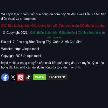
Kqbd trực tuyến, kết quả bóng đá hôm nay NHANH và CHÍNH XÁC trên
điện thoại và smartphone.
QC: Site không nhận QC, không làm aff. Các nick nhận QC đều là lừa đảo
Copyright 2021 |
Giới thiệu
|
Liên hệ
|
Điều khoản
|
Chính sách riêng tư
và cookie
Địa chỉ: 7, Phường Bình Trưng Tây, Quận 2, Hồ Chí Minh
Website: https://kqbd.mobi
Copyright 2023 © kqbd.mobi
kqbd.mobi là trang chuyên cập nhật kết quả bóng đá trực tuyến, tỷ lệ kèo
bóng đá, kèo nhà cái, dự đoán bóng đá từ siêu máy tính.