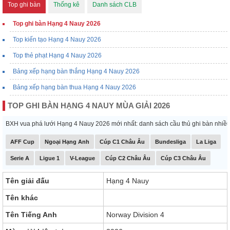
Top ghi bàn
Thống kê
Danh sách CLB
Top ghi bàn Hạng 4 Nauy 2026
Top kiến tạo Hạng 4 Nauy 2026
Top thẻ phạt Hạng 4 Nauy 2026
Bảng xếp hạng bàn thắng Hạng 4 Nauy 2026
Bảng xếp hạng bàn thua Hạng 4 Nauy 2026
TOP GHI BÀN HẠNG 4 NAUY MÙA GIẢI 2026
BXH vua phá lưới Hạng 4 Nauy 2026 mới nhất: danh sách cầu thủ ghi bàn nhiều 
AFF Cup
Ngoại Hạng Anh
Cúp C1 Châu Âu
Bundesliga
La Liga
Serie A
Ligue 1
V-League
Cúp C2 Châu Âu
Cúp C3 Châu Âu
Tên giải đấu
Hạng 4 Nauy
Tên khác
Tên Tiếng Anh
Norway Division 4