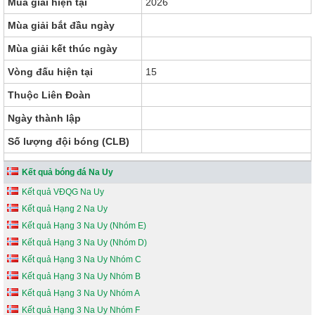
Mùa giải hiện tại
2026
Mùa giải bắt đầu ngày
Mùa giải kết thúc ngày
Vòng đấu hiện tại
15
Thuộc Liên Đoàn
Ngày thành lập
Số lượng đội bóng (CLB)
Kết quả bóng đá Na Uy
Kết quả VĐQG Na Uy
Kết quả Hạng 2 Na Uy
Kết quả Hạng 3 Na Uy (Nhóm E)
Kết quả Hạng 3 Na Uy (Nhóm D)
Kết quả Hạng 3 Na Uy Nhóm C
Kết quả Hạng 3 Na Uy Nhóm B
Kết quả Hạng 3 Na Uy Nhóm A
Kết quả Hạng 3 Na Uy Nhóm F