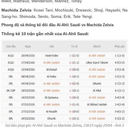
Millot, Matheus; Wenderson, Mahrez, Toney
Machida Zelvia
: Kosei Tani; Mochizuki, Dresevic, Shoji, Hayashi; Na
Sang-ho, Shimoda, Sento, Soma; Erik, Tete Yengi.
Phong độ và thống kê đối đầu Al-Ahli Saudi vs Machida Zelvia
Thống kê 10 trận gần nhất của Al-Ahli Saudi
Soi kèo phạt góc Al-Ahli Saudi vs Machida Zelvia, 23h15 ngày 25/04 - Ảnh 2