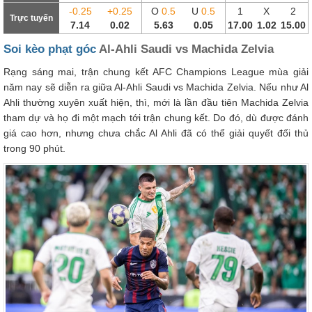
-
0.25
+
0.25
O
0.5
U
0.5
1
X
2
Trực tuyến
7.14
0.02
5.63
0.05
17.00
1.02
15.00
Soi kèo phạt góc
Al-Ahli Saudi vs Machida Zelvia
Rạng sáng mai, trận chung kết AFC Champions League mùa giải
năm nay sẽ diễn ra giữa Al-Ahli Saudi vs Machida Zelvia. Nếu như Al
Ahli thường xuyên xuất hiện, thì, mới là lần đầu tiên Machida Zelvia
tham dự và họ đi một mạch tới trận chung kết. Do đó, dù được đánh
giá cao hơn, nhưng chưa chắc Al Ahli đã có thể giải quyết đối thủ
trong 90 phút.