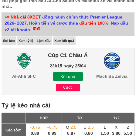
xỉu phạt góc trận đấu Al-Ahli Saudi vs Machida Zelvia chính xác
nhất.
»» Nhà cái 8XBET
đồng hành chính thức Premier League
2026- 2027. Hoàn tiền vé cược thua
đầu tiên 100%.
Nạp đầu
x2 tài khoản.
Soi kèo
Xem tỷ lệ
Lịch đấu
Xem kết quả
Cúp C1 Châu Á
23h15 ngày 25/04
Al-Ahli SFC
Machida Zelvia
Kết quả
Cược
Tỷ lệ kèo nhà cái
HDP
T/X
1x2
-
0.75
+
0.75
O
2.5
U
2.5
1
X
2
Kèo sớm
0.89
0.99
0.87
0.80
1.50
3.80
5.50