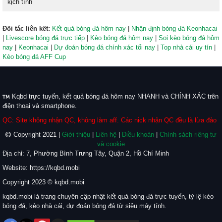
kịch tính
Đối tác liên kết:
Kết quả bóng đá hôm nay
|
Nhận định bóng đá Keonhacai
|
Livescore bóng đá trực tiếp
|
Kèo bóng đá hôm nay
|
Soi kèo bóng đá hôm
nay
|
Keonhacai
|
Dự đoán bóng đá chính xác tối nay
|
Top nhà cái uy tín
|
Kèo bóng đá AFF Cup
Kqbd trực tuyến, kết quả bóng đá hôm nay NHANH và CHÍNH XÁC trên
điện thoại và smartphone.
QC: Site không nhận QC, không làm aff. Các nick nhận QC đều là lừa đảo
Copyright 2021 |
Giới thiệu
|
Liên hệ
|
Điều khoản
|
Chính sách riêng tư
và cookie
Địa chỉ: 7, Phường Bình Trưng Tây, Quận 2, Hồ Chí Minh
Website: https://kqbd.mobi
Copyright 2023 © kqbd.mobi
kqbd.mobi là trang chuyên cập nhật kết quả bóng đá trực tuyến, tỷ lệ kèo
bóng đá, kèo nhà cái, dự đoán bóng đá từ siêu máy tính.