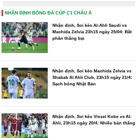
NHẬN ĐỊNH BÓNG ĐÁ CÚP C1 CHÂU Á
Nhận định, Soi kèo Al-Ahli Saudi vs
Machida Zelvia 23h15 ngày 25/04: Bất
phân thắng bại
Nhận định, Soi kèo Machida Zelvia vs
Shabab Al Ahli Club, 23h15 ngày 21/4:
Sạch bóng Nhật Bản
Nhận định, Soi kèo Vissel Kobe vs Al-
Ahli, 23h15 ngày 20/4: Nhiều bàn thắng