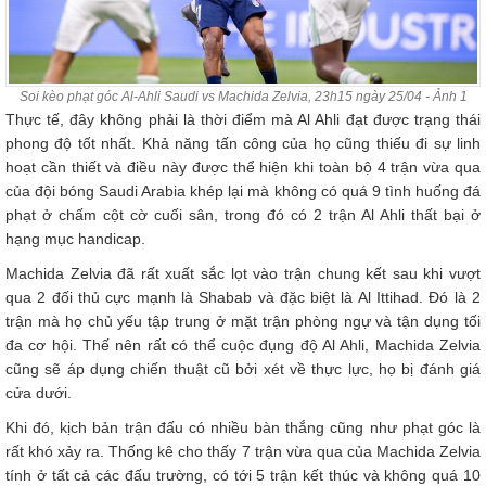
Soi kèo phạt góc Al-Ahli Saudi vs Machida Zelvia, 23h15 ngày 25/04 - Ảnh 1
Thực tế, đây không phải là thời điểm mà Al Ahli đạt được trạng thái
phong độ tốt nhất. Khả năng tấn công của họ cũng thiếu đi sự linh
hoạt cần thiết và điều này được thể hiện khi toàn bộ 4 trận vừa qua
của đội bóng Saudi Arabia khép lại mà không có quá 9 tình huống đá
phạt ở chấm cột cờ cuối sân, trong đó có 2 trận Al Ahli thất bại ở
hạng mục handicap.
Machida Zelvia đã rất xuất sắc lọt vào trận chung kết sau khi vượt
qua 2 đối thủ cực mạnh là Shabab và đặc biệt là Al Ittihad. Đó là 2
trận mà họ chủ yếu tập trung ở mặt trận phòng ngự và tận dụng tối
đa cơ hội. Thế nên rất có thể cuộc đụng độ Al Ahli, Machida Zelvia
cũng sẽ áp dụng chiến thuật cũ bởi xét về thực lực, họ bị đánh giá
cửa dưới.
Khi đó, kịch bản trận đấu có nhiều bàn thắng cũng như phạt góc là
rất khó xảy ra. Thống kê cho thấy 7 trận vừa qua của Machida Zelvia
tính ở tất cả các đấu trường, có tới 5 trận kết thúc và không quá 10