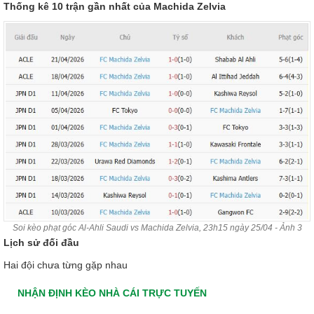
Thống kê 10 trận gần nhất của Machida Zelvia
Soi kèo phạt góc Al-Ahli Saudi vs Machida Zelvia, 23h15 ngày 25/04 - Ảnh 3
Lịch sử đối đầu
Hai đội chưa từng gặp nhau
NHẬN ĐỊNH KÈO NHÀ CÁI TRỰC TUYẾN