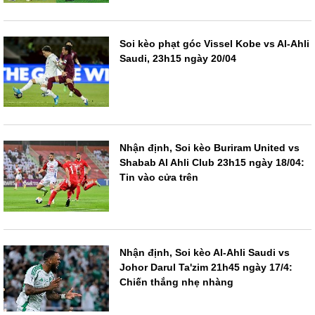
Soi kèo phạt góc Vissel Kobe vs Al-Ahli
Saudi, 23h15 ngày 20/04
Nhận định, Soi kèo Buriram United vs
Shabab Al Ahli Club 23h15 ngày 18/04:
Tin vào cửa trên
Nhận định, Soi kèo Al-Ahli Saudi vs
Johor Darul Ta'zim 21h45 ngày 17/4:
Chiến thắng nhẹ nhàng