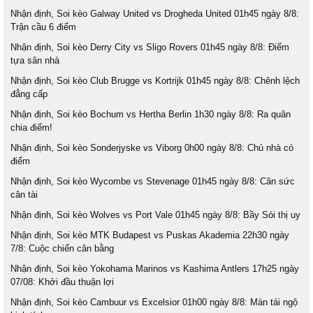
Nhận định, Soi kèo Galway United vs Drogheda United 01h45 ngày 8/8:
Trận cầu 6 điểm
Nhận định, Soi kèo Derry City vs Sligo Rovers 01h45 ngày 8/8: Điểm
tựa sân nhà
Nhận định, Soi kèo Club Brugge vs Kortrijk 01h45 ngày 8/8: Chênh lệch
đẳng cấp
Nhận định, Soi kèo Bochum vs Hertha Berlin 1h30 ngày 8/8: Ra quân
chia điểm!
Nhận định, Soi kèo Sonderjyske vs Viborg 0h00 ngày 8/8: Chủ nhà có
điểm
Nhận định, Soi kèo Wycombe vs Stevenage 01h45 ngày 8/8: Cân sức
cân tài
Nhận định, Soi kèo Wolves vs Port Vale 01h45 ngày 8/8: Bầy Sói thị uy
Nhận định, Soi kèo MTK Budapest vs Puskas Akademia 22h30 ngày
7/8: Cuộc chiến cân bằng
Nhận định, Soi kèo Yokohama Marinos vs Kashima Antlers 17h25 ngày
07/08: Khởi đầu thuận lợi
Nhận định, Soi kèo Cambuur vs Excelsior 01h00 ngày 8/8: Màn tái ngộ