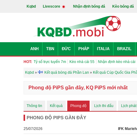
Kqbd
Livescore
Nhận định bóng đá
Kèo bóng đá
ANH
TBN
ĐỨC
PHÁP
ITALIA
BRAZIL
HOT:
Tỷ số trực tuyến 7m
Kèo nhà cái 55
Nhận định kèo nhà cái
Kqbd
»
Kết quả bóng đá Phần Lan
»
Kết quả Cúp Quốc Gia Ph
Phong độ PiPS gần đây, KQ PiPS mới nhất
Thông tin
Kết quả
Phong độ
Lịch thi đấu
Lịch phát
PHONG ĐỘ PIPS GẦN ĐÂY
25/07/2026
IFK Marieh