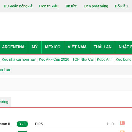
Dự đoán bóng đá
Lịch thi đấu
Tin tức
Lịch phát sóng
Đối đầu
ARGENTINA
MỸ
MEXICO
VIỆT NAM
THÁI LAN
NHẬT 
Kèo nhà cái hôm nay
Kèo AFF Cup 2026
TOP Nhà Cái
Kqbd Anh
Kèo bóng
ần Lan
 sóng
amn II
3
-
1
PiPS
1
-
0