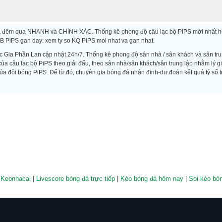
 và đêm qua NHANH và CHÍNH XÁC. Thống kê phong độ câu lạc bộ PiPS mới nhất 
B PiPS gan day: xem ty so KQ PiPS moi nhat va gan nhat.
Gia Phần Lan cập nhật 24h/7. Thống kê phong độ sân nhà / sân khách và sân tru
 câu lạc bộ PiPS theo giải đấu, theo sân nhà/sân khách/sân trung lập nhằm lý g
 đội bóng PiPS. Để từ đó, chuyên gia bóng đá nhận định-dự đoán kết quả tỷ số t
 Keonhacai
|
Livescore bóng đá trực tiếp
|
Kèo bóng đá hôm nay
|
Soi kèo bó