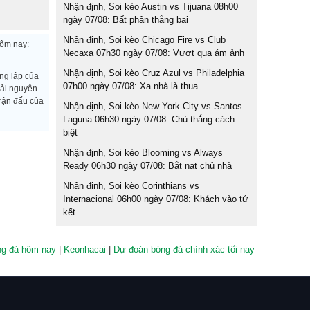
Nhận định, Soi kèo Austin vs Tijuana 08h00
ngày 07/08: Bất phân thắng bại
Nhận định, Soi kèo Chicago Fire vs Club
hôm nay:
Necaxa 07h30 ngày 07/08: Vượt qua ám ảnh
Nhận định, Soi kèo Cruz Azul vs Philadelphia
ng lập của
07h00 ngày 07/08: Xa nhà là thua
iải nguyên
rận đấu của
Nhận định, Soi kèo New York City vs Santos
Laguna 06h30 ngày 07/08: Chủ thắng cách
biệt
Nhận định, Soi kèo Blooming vs Always
Ready 06h30 ngày 07/08: Bắt nạt chủ nhà
Nhận định, Soi kèo Corinthians vs
Internacional 06h00 ngày 07/08: Khách vào tứ
kết
ng đá hôm nay
|
Keonhacai
|
Dự đoán bóng đá chính xác tối nay