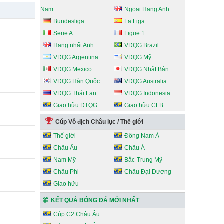
Nam
Ngoại Hạng Anh
Bundesliga
La Liga
Serie A
Ligue 1
Hạng nhất Anh
VĐQG Brazil
VĐQG Argentina
VĐQG Mỹ
VĐQG Mexico
VĐQG Nhật Bản
VĐQG Hàn Quốc
VĐQG Australia
VĐQG Thái Lan
VĐQG Indonesia
Giao hữu ĐTQG
Giao hữu CLB
Cúp Vô địch Châu lục / Thế giới
Thế giới
Đông Nam Á
Châu Âu
Châu Á
Nam Mỹ
Bắc-Trung Mỹ
Châu Phi
Châu Đại Dương
Giao hữu
KẾT QUẢ BÓNG ĐÁ MỚI NHẤT
Cúp C2 Châu Âu