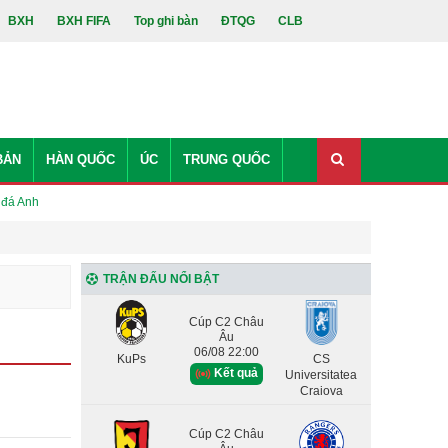
BXH
BXH FIFA
Top ghi bàn
ĐTQG
CLB
BẢN
HÀN QUỐC
ÚC
TRUNG QUỐC
 đá Anh
TRẬN ĐẤU NỔI BẬT
Cúp C2 Châu
Âu
06/08 22:00
KuPs
CS
Kết quả
Universitatea
Craiova
Cúp C2 Châu