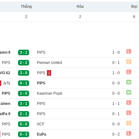
Thắng
Hòa
Bại
2
2
6
amn II
3
-
1
PiPS
1
-
0
PiPS
2
-
2
Peimari United
0
-
1
VG 62
3
-
0
PiPS
1
-
0
1
JyTy
0
-
1
PiPS
0
-
0
PiPS
1
-
0
Kaarinan Pojat
0
-
0
rainen
3
-
1
PiPS
1
-
1
alPa II
2
-
1
PiPS
0
-
1
PiPS
0
-
0
ACF
0
-
0
PiPS
0
-
3
EuPa
0
-
2