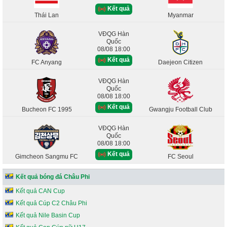
Kết quả
Thái Lan
Myanmar
VĐQG Hàn
Quốc
08/08 18:00
Kết quả
FC Anyang
Daejeon Citizen
VĐQG Hàn
Quốc
08/08 18:00
Kết quả
Bucheon FC 1995
Gwangju Football Club
VĐQG Hàn
Quốc
08/08 18:00
Kết quả
Gimcheon Sangmu FC
FC Seoul
Kết quả bóng đá Châu Phi
Kết quả CAN Cup
Kết quả Cúp C2 Châu Phi
Kết quả Nile Basin Cup