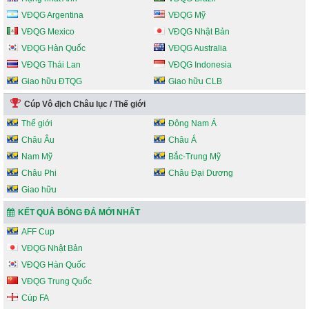
VĐQG Argentina
VĐQG Mỹ
VĐQG Mexico
VĐQG Nhật Bản
VĐQG Hàn Quốc
VĐQG Australia
VĐQG Thái Lan
VĐQG Indonesia
Giao hữu ĐTQG
Giao hữu CLB
Cúp Vô địch Châu lục / Thế giới
Thế giới
Đông Nam Á
Châu Âu
Châu Á
Nam Mỹ
Bắc-Trung Mỹ
Châu Phi
Châu Đại Dương
Giao hữu
KẾT QUẢ BÓNG ĐÁ MỚI NHẤT
AFF Cup
VĐQG Nhật Bản
VĐQG Hàn Quốc
VĐQG Trung Quốc
Cúp FA