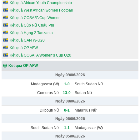
Kết quả African Youth Championship
Kết quả West African women Football
Kết quả COSAFA Cup Women
Kết quả Cúp Nữ Châu Phi
Kết quả Hạng 2 Tanzania
Kết quả CAN W-U20
Kết quả OP AFW
Kết quả COSAFA Women's Cup U20
Kết quả OP AFW
Ngày 09/06/2026
Madagascar (W)
1-0
South Sudan Nữ
Comoros Nữ
13-0
Sudan Nữ
Ngày 08/06/2026
Djibouti Nữ
0-1
Mauritius Nữ
Ngày 06/06/2026
South Sudan Nữ
1-1
Madagascar (W)
Ngày 05/06/2026