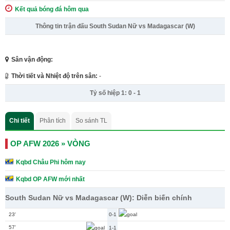
Kết quả bóng đá hôm qua
Thông tin trận đấu South Sudan Nữ vs Madagascar (W)
Sân vận động:
Thời tiết và Nhiệt độ trên sân:
-
Tỷ số hiệp 1:
0
-
1
Chi tiết
Phân tích
So sánh TL
OP AFW 2026 » VÒNG
Kqbd Châu Phi hôm nay
Kqbd OP AFW mới nhất
South Sudan Nữ vs Madagascar (W): Diễn biến chính
23'
0-1
57'
1-1