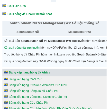
BXH OP AFW
BXH bóng đá Châu Phi mới nhất
South Sudan Nữ vs Madagascar (W): Số liệu thống kê
South Sudan Nữ
Madagascar (W)
Kết quả trận
South Sudan Nữ vs Madagascar (W)
trực tuyến hôm nay lúc 06/
Kết quả bóng đá trực tuyến
hôm nay OP AFW (chiều, tối và đêm nay hn): xem tr
Trực tiếp bóng đá Châu Phi hôm nay: link xem trực tiếp
South Sudan Nữ đấu v
Kết quả bóng đá hôm nay OP AFW vòng ngày 06/06/2026 trận đấu giữa South Su
Bảng xếp hạng bóng đá Africa
Bảng xếp hạng CAN Cup
Bảng xếp hạng COSAFA Women's Cup U20
Bảng xếp hạng Bóng đá nữ Châu Phi
Bảng xếp hạng Vòng loại Olympic Châu Phi
Bảng xếp hạng Cúp Châu Phi
Bảng xếp hạng Cúp liên đoàn Châu Phi Cúp Quốc Gia Đức nữ