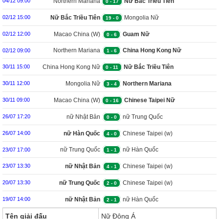
Northern Mariana
Nữ Bắc Triều Tiên
04/12 09:00
0
-
17
Island (W)
Nữ Bắc Triều Tiên
Mongolia Nữ
02/12 15:00
19
-
0
Macao China (W)
Guam Nữ
02/12 12:00
0
-
6
Northern Mariana
China Hong Kong Nữ
02/12 09:00
1
-
6
Island (W)
China Hong Kong Nữ
Nữ Bắc Triều Tiên
30/11 15:00
0
-
11
Mongolia Nữ
Northern Mariana
30/11 12:00
3
-
4
Island (W)
Macao China (W)
Chinese Taipei Nữ
30/11 09:00
0
-
16
nữ Nhật Bản
nữ Trung Quốc
26/07 17:20
0
-
0
nữ Hàn Quốc
Chinese Taipei (w)
26/07 14:00
4
-
0
nữ Trung Quốc
nữ Hàn Quốc
23/07 17:00
1
-
1
nữ Nhật Bản
Chinese Taipei (w)
23/07 13:30
4
-
1
nữ Trung Quốc
Chinese Taipei (w)
20/07 13:30
2
-
0
nữ Nhật Bản
nữ Hàn Quốc
19/07 14:00
2
-
1
Tên giải đấu
Nữ Đông Á