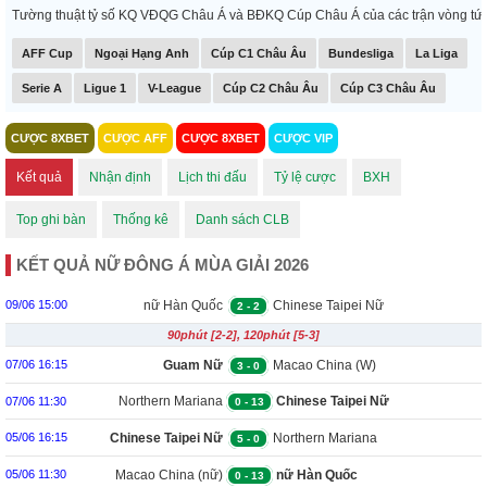
Tường thuật tỷ số KQ VĐQG Châu Á và BĐKQ Cúp Châu Á của các trận vòng tứ kết,
AFF Cup
Ngoại Hạng Anh
Cúp C1 Châu Âu
Bundesliga
La Liga
Serie A
Ligue 1
V-League
Cúp C2 Châu Âu
Cúp C3 Châu Âu
CƯỢC 8XBET
CƯỢC AFF
CƯỢC 8XBET
CƯỢC VIP
Kết quả
Nhận định
Lịch thi đấu
Tỷ lệ cược
BXH
Top ghi bàn
Thống kê
Danh sách CLB
KẾT QUẢ NỮ ĐÔNG Á MÙA GIẢI 2026
nữ Hàn Quốc
Chinese Taipei Nữ
09/06 15:00
2
-
2
90phút [2-2], 120phút [5-3]
Guam Nữ
Macao China (W)
07/06 16:15
3
-
0
Northern Mariana
Chinese Taipei Nữ
07/06 11:30
0
-
13
Island (W)
Chinese Taipei Nữ
Northern Mariana
05/06 16:15
5
-
0
Island (W)
Macao China (nữ)
nữ Hàn Quốc
05/06 11:30
0
-
13