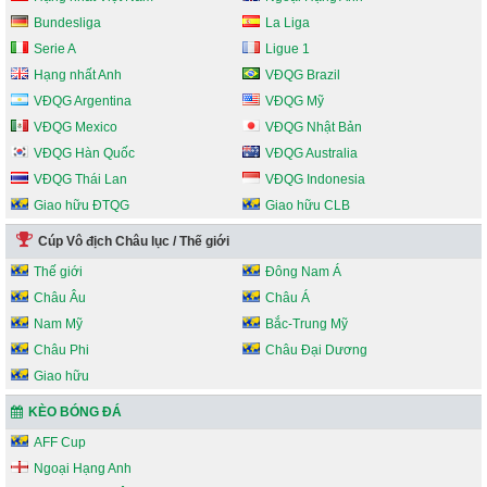
Bundesliga
La Liga
Serie A
Ligue 1
Hạng nhất Anh
VĐQG Brazil
VĐQG Argentina
VĐQG Mỹ
VĐQG Mexico
VĐQG Nhật Bản
VĐQG Hàn Quốc
VĐQG Australia
VĐQG Thái Lan
VĐQG Indonesia
Giao hữu ĐTQG
Giao hữu CLB
Cúp Vô địch Châu lục / Thế giới
Thế giới
Đông Nam Á
Châu Âu
Châu Á
Nam Mỹ
Bắc-Trung Mỹ
Châu Phi
Châu Đại Dương
Giao hữu
KÈO BÓNG ĐÁ
AFF Cup
Ngoại Hạng Anh