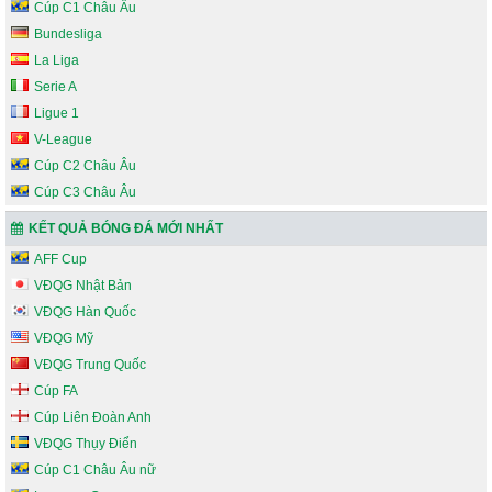
Cúp C1 Châu Âu
Bundesliga
La Liga
Serie A
Ligue 1
V-League
Cúp C2 Châu Âu
Cúp C3 Châu Âu
KẾT QUẢ BÓNG ĐÁ MỚI NHẤT
AFF Cup
VĐQG Nhật Bản
VĐQG Hàn Quốc
VĐQG Mỹ
VĐQG Trung Quốc
Cúp FA
Cúp Liên Đoàn Anh
VĐQG Thụy Điển
Cúp C1 Châu Âu nữ