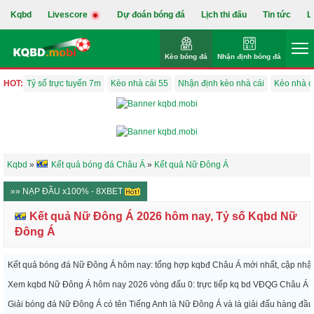
Kqbd
Livescore
Dự đoán bóng đá
Lịch thi đấu
Tin tức
L
Kèo bóng đá
Nhận định bóng đá
HOT:
Tỷ số trực tuyến 7m
Kèo nhà cái 55
Nhận định kèo nhà cái
Kèo nhà c
Kqbd
»
Kết quả bóng đá Châu Á
»
Kết quả Nữ Đông Á
»» NẠP ĐẦU x100% - 8XBET
Kết quả Nữ Đông Á 2026 hôm nay, Tỷ số Kqbd Nữ
Đông Á
Kết quả bóng đá Nữ Đông Á hôm nay: tổng hợp kqbđ Châu Á mới nhất, cập nhật 
Xem kqbd Nữ Đông Á hôm nay 2026 vòng đấu 0: trực tiếp kq bd VĐQG Châu Á tối
Giải bóng đá Nữ Đông Á có tên Tiếng Anh là Nữ Đông Á và là giải đấu hàng đầ