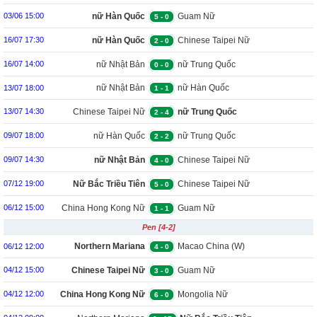
nữ Hàn Quốc
Guam Nữ
03/06 15:00
5
-
0
nữ Hàn Quốc
Chinese Taipei Nữ
16/07 17:30
2
-
0
nữ Nhật Bản
nữ Trung Quốc
16/07 14:00
0
-
0
nữ Nhật Bản
nữ Hàn Quốc
13/07 18:00
1
-
1
Chinese Taipei Nữ
nữ Trung Quốc
13/07 14:30
2
-
4
nữ Hàn Quốc
nữ Trung Quốc
09/07 18:00
2
-
2
nữ Nhật Bản
Chinese Taipei Nữ
09/07 14:30
4
-
0
Nữ Bắc Triều Tiên
Chinese Taipei Nữ
07/12 19:00
5
-
0
China Hong Kong Nữ
Guam Nữ
06/12 15:00
1
-
1
Pen [4-2]
Northern Mariana
Macao China (W)
06/12 12:00
4
-
0
Island (W)
Chinese Taipei Nữ
Guam Nữ
04/12 15:00
3
-
0
China Hong Kong Nữ
Mongolia Nữ
04/12 12:00
6
-
0