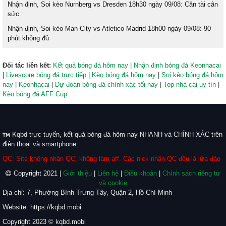
Nhận định, Soi kèo Nurnberg vs Dresden 18h30 ngày 09/08: Cân tài cân
sức
Nhận định, Soi kèo Man City vs Atletico Madrid 18h00 ngày 09/08: 90
phút không đủ
Đối tác liên kết:
Kết quả bóng đá hôm nay
|
Nhận định bóng đá Keonhacai
|
Livescore bóng đá trực tiếp
|
Kèo bóng đá hôm nay
|
Soi kèo bóng đá hôm
nay
|
Keonhacai
|
Dự đoán bóng đá chính xác tối nay
|
Top nhà cái uy tín
|
Kèo bóng đá AFF Cup
Kqbd trực tuyến, kết quả bóng đá hôm nay NHANH và CHÍNH XÁC trên
điện thoại và smartphone.
QC: Site không nhận QC, không làm aff. Các nick nhận QC đều là lừa đảo
Copyright 2021 |
Giới thiệu
|
Liên hệ
|
Điều khoản
|
Chính sách riêng tư
và cookie
Địa chỉ: 7, Phường Bình Trưng Tây, Quận 2, Hồ Chí Minh
Website: https://kqbd.mobi
Copyright 2023 © kqbd.mobi