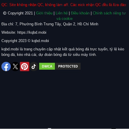
QC: Site không nhận QC, không làm aff. Các nick nhận QC đều là lừa đảo
Copyright 2021 |
Giới thiệu
|
Liên hệ
|
Điều khoản
|
Chính sách riêng tư
và cookie
Địa chỉ: 7, Phường Bình Trưng Tây, Quận 2, Hồ Chí Minh
Website: https://kqbd.mobi
Copyright 2023 © kqbd.mobi
kqbd.mobi là trang chuyên cập nhật kết quả bóng đá trực tuyến, tỷ lệ kèo
bóng đá, kèo nhà cái, dự đoán bóng đá từ siêu máy tính.