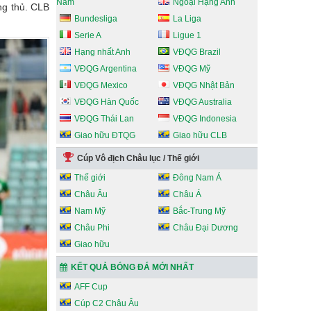
Nam
Ngoại Hạng Anh
ng thủ. CLB
Bundesliga
La Liga
Serie A
Ligue 1
Hạng nhất Anh
VĐQG Brazil
VĐQG Argentina
VĐQG Mỹ
VĐQG Mexico
VĐQG Nhật Bản
VĐQG Hàn Quốc
VĐQG Australia
VĐQG Thái Lan
VĐQG Indonesia
Giao hữu ĐTQG
Giao hữu CLB
Cúp Vô địch Châu lục / Thế giới
Thế giới
Đông Nam Á
Châu Âu
Châu Á
Nam Mỹ
Bắc-Trung Mỹ
Châu Phi
Châu Đại Dương
Giao hữu
KẾT QUẢ BÓNG ĐÁ MỚI NHẤT
AFF Cup
Cúp C2 Châu Âu