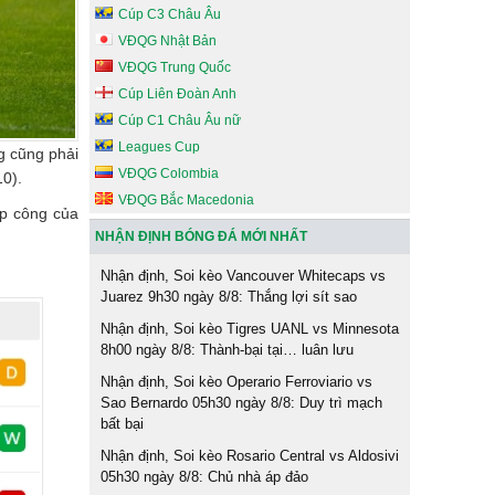
Cúp C3 Châu Âu
VĐQG Nhật Bản
VĐQG Trung Quốc
Cúp Liên Đoàn Anh
Cúp C1 Châu Âu nữ
Leagues Cup
g cũng phải
VĐQG Colombia
10).
VĐQG Bắc Macedonia
ập công của
NHẬN ĐỊNH BÓNG ĐÁ MỚI NHẤT
Nhận định, Soi kèo Vancouver Whitecaps vs
Juarez 9h30 ngày 8/8: Thắng lợi sít sao
Nhận định, Soi kèo Tigres UANL vs Minnesota
8h00 ngày 8/8: Thành-bại tại… luân lưu
Nhận định, Soi kèo Operario Ferroviario vs
Sao Bernardo 05h30 ngày 8/8: Duy trì mạch
bất bại
Nhận định, Soi kèo Rosario Central vs Aldosivi
05h30 ngày 8/8: Chủ nhà áp đảo