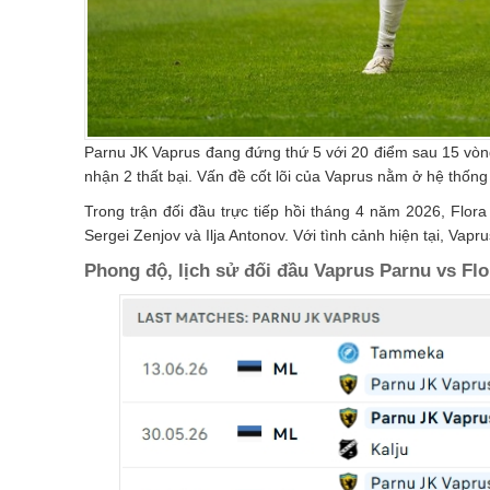
Parnu JK Vaprus đang đứng thứ 5 với 20 điểm sau 15 vòn
nhận 2 thất bại. Vấn đề cốt lõi của Vaprus nằm ở hệ thống 
Trong trận đối đầu trực tiếp hồi tháng 4 năm 2026, Flor
Sergei Zenjov và Ilja Antonov. Với tình cảnh hiện tại, Vap
Phong độ, lịch sử đối đầu Vaprus Parnu vs Flo