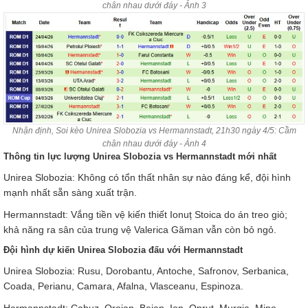
chân nhau dưới đáy - Ảnh 3
Nhận định, Soi kèo Unirea Slobozia vs Hermannstadt, 21h30 ngày 4/5: Cầm
chân nhau dưới đáy - Ảnh 4
Thông tin lực lượng Unirea Slobozia vs Hermannstadt mới nhất
Unirea Slobozia: Không có tổn thất nhân sự nào đáng kể, đội hình
mạnh nhất sẵn sàng xuất trận.
Hermannstadt: Vắng tiền vệ kiến thiết Ionuț Stoica do án treo giò;
khả năng ra sân của trung vệ Valerica Găman vẫn còn bỏ ngỏ.
Đội hình dự kiến Unirea Slobozia đấu với Hermannstadt
Unirea Slobozia: Rusu, Dorobantu, Antoche, Safronov, Serbanica,
Coada, Perianu, Camara, Afalna, Vlasceanu, Espinoza.
Hermannstadt: Cabuz, Oroian, Bejan, Ion, Opruț, Murgia, Mino,