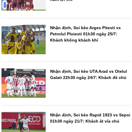
Nhận định, Soi kèo Arges Pitesti vs
Petrolul Ploiesti 01h30 ngày 25/7:
Khách không khách khí
Nhận định, Soi kèo UTA Arad vs Otelul
Galati 22h30 ngày 24/7: Khách đè chủ
Nhận định, Soi kèo Rapid 1923 vs Sepsi
01h30 ngày 21/7: Khách át vía chủ