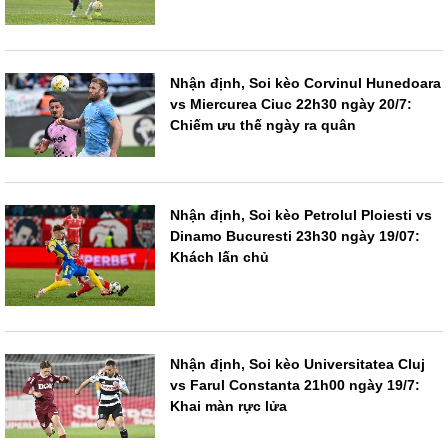
Nhận định, Soi kèo Corvinul Hunedoara
vs Miercurea Ciuc 22h30 ngày 20/7:
Chiếm ưu thế ngày ra quân
Nhận định, Soi kèo Petrolul Ploiesti vs
Dinamo Bucuresti 23h30 ngày 19/07:
Khách lấn chủ
Nhận định, Soi kèo Universitatea Cluj
vs Farul Constanta 21h00 ngày 19/7:
Khai màn rực lửa