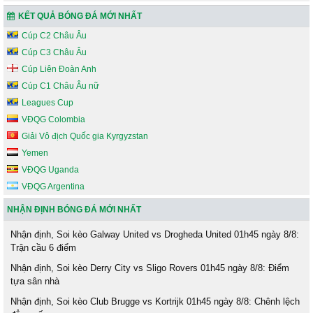
KẾT QUẢ BÓNG ĐÁ MỚI NHẤT
Cúp C2 Châu Âu
Cúp C3 Châu Âu
Cúp Liên Đoàn Anh
Cúp C1 Châu Âu nữ
Leagues Cup
VĐQG Colombia
Giải Vô địch Quốc gia Kyrgyzstan
Yemen
VĐQG Uganda
VĐQG Argentina
NHẬN ĐỊNH BÓNG ĐÁ MỚI NHẤT
Nhận định, Soi kèo Galway United vs Drogheda United 01h45 ngày 8/8:
Trận cầu 6 điểm
Nhận định, Soi kèo Derry City vs Sligo Rovers 01h45 ngày 8/8: Điểm
tựa sân nhà
Nhận định, Soi kèo Club Brugge vs Kortrijk 01h45 ngày 8/8: Chênh lệch