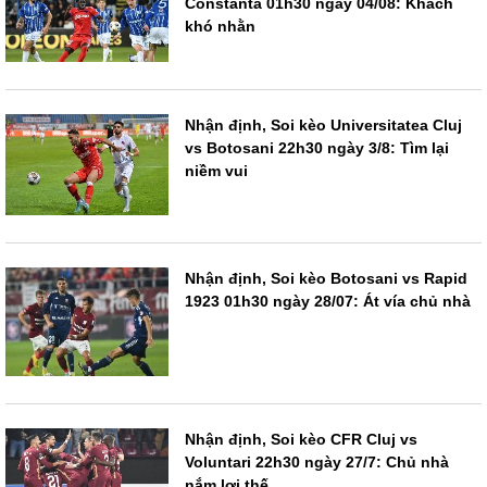
Constanta 01h30 ngày 04/08: Khách
khó nhằn
Nhận định, Soi kèo Universitatea Cluj
vs Botosani 22h30 ngày 3/8: Tìm lại
niềm vui
Nhận định, Soi kèo Botosani vs Rapid
1923 01h30 ngày 28/07: Át vía chủ nhà
Nhận định, Soi kèo CFR Cluj vs
Voluntari 22h30 ngày 27/7: Chủ nhà
nắm lợi thế