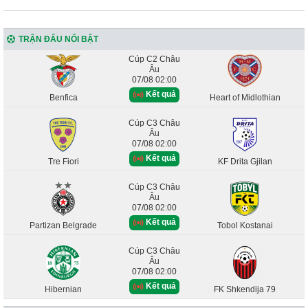
TRẬN ĐẤU NỔI BẬT
Cúp C2 Châu
Âu
07/08 02:00
Kết quả
Benfica
Heart of Midlothian
Cúp C3 Châu
Âu
07/08 02:00
Kết quả
Tre Fiori
KF Drita Gjilan
Cúp C3 Châu
Âu
07/08 02:00
Kết quả
Partizan Belgrade
Tobol Kostanai
Cúp C3 Châu
Âu
07/08 02:00
Kết quả
Hibernian
FK Shkendija 79