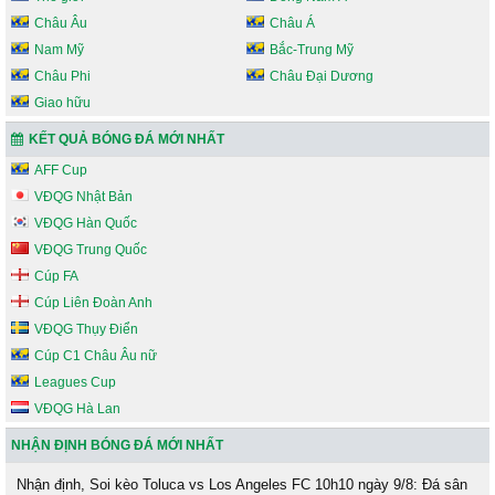
Châu Âu
Châu Á
Nam Mỹ
Bắc-Trung Mỹ
Châu Phi
Châu Đại Dương
Giao hữu
KẾT QUẢ BÓNG ĐÁ MỚI NHẤT
AFF Cup
VĐQG Nhật Bản
VĐQG Hàn Quốc
VĐQG Trung Quốc
Cúp FA
Cúp Liên Đoàn Anh
VĐQG Thụy Điển
Cúp C1 Châu Âu nữ
Leagues Cup
VĐQG Hà Lan
NHẬN ĐỊNH BÓNG ĐÁ MỚI NHẤT
Nhận định, Soi kèo Toluca vs Los Angeles FC 10h10 ngày 9/8: Đá sân