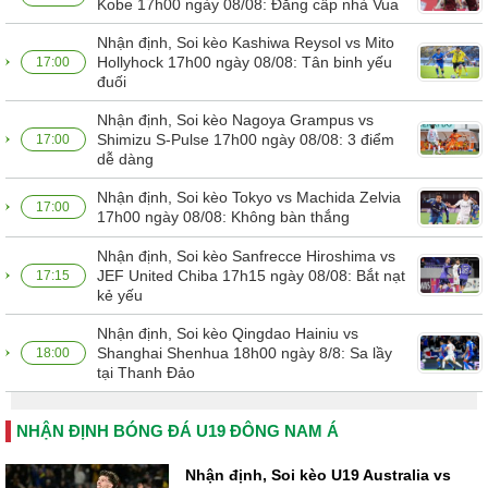
Kobe 17h00 ngày 08/08: Đẳng cấp nhà Vua
Nhận định, Soi kèo Kashiwa Reysol vs Mito
Hollyhock 17h00 ngày 08/08: Tân binh yếu
17:00
đuối
Nhận định, Soi kèo Nagoya Grampus vs
Shimizu S-Pulse 17h00 ngày 08/08: 3 điểm
17:00
dễ dàng
Nhận định, Soi kèo Tokyo vs Machida Zelvia
17:00
17h00 ngày 08/08: Không bàn thắng
Nhận định, Soi kèo Sanfrecce Hiroshima vs
JEF United Chiba 17h15 ngày 08/08: Bắt nạt
17:15
kẻ yếu
Nhận định, Soi kèo Qingdao Hainiu vs
Shanghai Shenhua 18h00 ngày 8/8: Sa lầy
18:00
tại Thanh Đảo
NHẬN ĐỊNH BÓNG ĐÁ U19 ĐÔNG NAM Á
Nhận định, Soi kèo U19 Australia vs