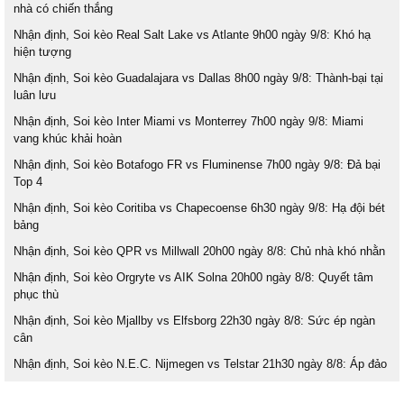
nhà có chiến thắng
Nhận định, Soi kèo Real Salt Lake vs Atlante 9h00 ngày 9/8: Khó hạ
hiện tượng
Nhận định, Soi kèo Guadalajara vs Dallas 8h00 ngày 9/8: Thành-bại tại
luân lưu
Nhận định, Soi kèo Inter Miami vs Monterrey 7h00 ngày 9/8: Miami
vang khúc khải hoàn
Nhận định, Soi kèo Botafogo FR vs Fluminense 7h00 ngày 9/8: Đả bại
Top 4
Nhận định, Soi kèo Coritiba vs Chapecoense 6h30 ngày 9/8: Hạ đội bét
bảng
Nhận định, Soi kèo QPR vs Millwall 20h00 ngày 8/8: Chủ nhà khó nhằn
Nhận định, Soi kèo Orgryte vs AIK Solna 20h00 ngày 8/8: Quyết tâm
phục thù
Nhận định, Soi kèo Mjallby vs Elfsborg 22h30 ngày 8/8: Sức ép ngàn
cân
Nhận định, Soi kèo N.E.C. Nijmegen vs Telstar 21h30 ngày 8/8: Áp đảo