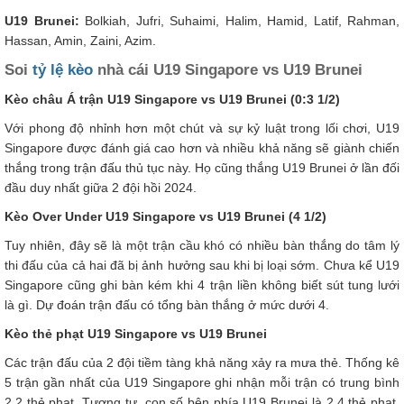
U19 Brunei:
Bolkiah, Jufri, Suhaimi, Halim, Hamid, Latif, Rahman,
Hassan, Amin, Zaini, Azim.
Soi
tỷ lệ kèo
nhà cái U19 Singapore vs U19 Brunei
Kèo châu Á trận U19 Singapore vs U19 Brunei (0:3 1/2)
Với phong độ nhỉnh hơn một chút và sự kỷ luật trong lối chơi, U19
Singapore được đánh giá cao hơn và nhiều khả năng sẽ giành chiến
thắng trong trận đấu thủ tục này. Họ cũng thắng U19 Brunei ở lần đối
đầu duy nhất giữa 2 đội hồi 2024.
Kèo Over Under U19 Singapore vs U19 Brunei (4 1/2)
Tuy nhiên, đây sẽ là một trận cầu khó có nhiều bàn thắng do tâm lý
thi đấu của cả hai đã bị ảnh hưởng sau khi bị loại sớm. Chưa kể U19
Singapore cũng ghi bàn kém khi 4 trận liền không biết sút tung lưới
là gì. Dự đoán trận đấu có tổng bàn thắng ở mức dưới 4.
Kèo thẻ phạt U19 Singapore vs U19 Brunei
Các trận đấu của 2 đội tiềm tàng khả năng xảy ra mưa thẻ. Thống kê
5 trận gần nhất của U19 Singapore ghi nhận mỗi trận có trung bình
2,2 thẻ phạt. Tương tự, con số bên phía U19 Brunei là 2,4 thẻ phạt.