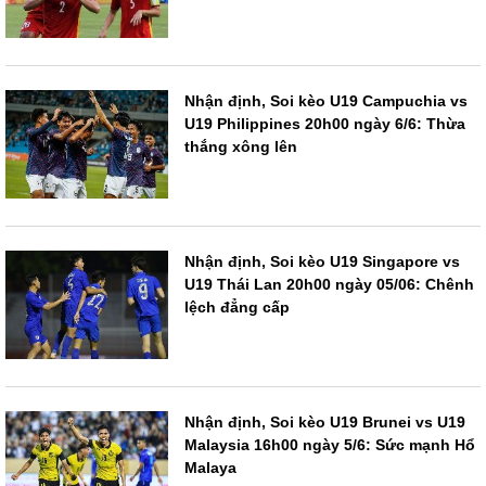
Nhận định, Soi kèo U19 Campuchia vs
U19 Philippines 20h00 ngày 6/6: Thừa
thắng xông lên
Nhận định, Soi kèo U19 Singapore vs
U19 Thái Lan 20h00 ngày 05/06: Chênh
lệch đẳng cấp
Nhận định, Soi kèo U19 Brunei vs U19
Malaysia 16h00 ngày 5/6: Sức mạnh Hổ
Malaya