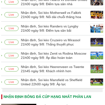
Live
21h00 ngày 9/8: Điểm tựa sân nhà
Nhận định, Soi kèo Motherwell vs Falkirk
Live
21h00 ngày 9/8: Nối dài chuỗi thăng hoa
Nhận định, Soi kèo Randers vs Lyngby
Live
21h00 ngày 9/8: Điểm tựa sân bãi
Nhận định, Soi kèo Cruzeiro vs Mirassol
Live
21h00 ngày 9/8: Thắng thuyết phục
Nhận định, Soi kèo Zenit vs Rodina Moscow
Live
21h00 ngày 9/8: Áp đảo hoàn toàn
Nhận định, Soi kèo Heerenveen vs Twente
Live
21h45 ngày 9/8: Khách nhỉnh hơn
Nhận định, Soi kèo Mansfield vs Sheffield
Live
United 22h00 ngày 9/8: Áp lực
NHẬN ĐỊNH BÓNG ĐÁ CÚP HẠNG NHẤT PHẦN LAN