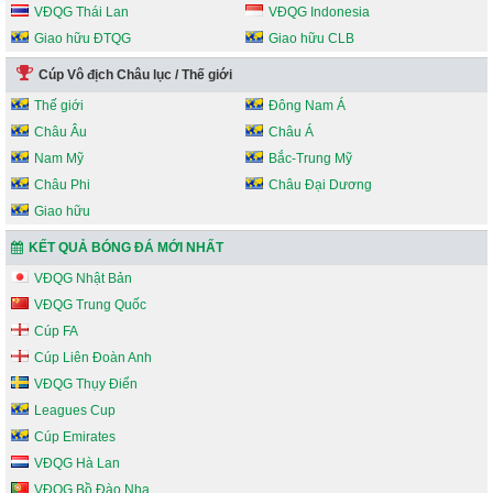
VĐQG Thái Lan
VĐQG Indonesia
Giao hữu ĐTQG
Giao hữu CLB
Cúp Vô địch Châu lục / Thế giới
Thế giới
Đông Nam Á
Châu Âu
Châu Á
Nam Mỹ
Bắc-Trung Mỹ
Châu Phi
Châu Đại Dương
Giao hữu
KẾT QUẢ BÓNG ĐÁ MỚI NHẤT
VĐQG Nhật Bản
VĐQG Trung Quốc
Cúp FA
Cúp Liên Đoàn Anh
VĐQG Thụy Điển
Leagues Cup
Cúp Emirates
VĐQG Hà Lan
VĐQG Bồ Đào Nha