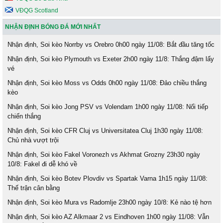
VĐQG Scotland
NHẬN ĐỊNH BÓNG ĐÁ MỚI NHẤT
Nhận định, Soi kèo Norrby vs Orebro 0h00 ngày 11/08: Bắt đầu tăng tốc
Nhận định, Soi kèo Plymouth vs Exeter 2h00 ngày 11/8: Thắng đậm lấy
vé
Nhận định, Soi kèo Moss vs Odds 0h00 ngày 11/08: Đảo chiều thắng
kèo
Nhận định, Soi kèo Jong PSV vs Volendam 1h00 ngày 11/08: Nối tiếp
chiến thắng
Nhận định, Soi kèo CFR Cluj vs Universitatea Cluj 1h30 ngày 11/08:
Chủ nhà vượt trội
Nhận định, Soi kèo Fakel Voronezh vs Akhmat Grozny 23h30 ngày
10/8: Fakel đi dễ khó về
Nhận định, Soi kèo Botev Plovdiv vs Spartak Varna 1h15 ngày 11/08:
Thế trận cân bằng
Nhận định, Soi kèo Mura vs Radomlje 23h00 ngày 10/8: Kẻ nào tệ hơn
Nhận định, Soi kèo AZ Alkmaar 2 vs Eindhoven 1h00 ngày 11/08: Vẫn