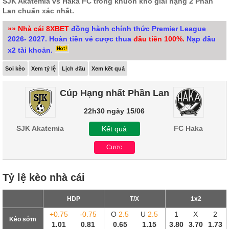
SJK Akatemia vs Haka FC trong khuôn khổ giải hạng 2 Phần
Lan chuẩn xác nhất.
»» Nhà cái 8XBET
đồng hành chính thức Premier League
2026- 2027. Hoàn tiền vé cược thua
đầu tiên 100%.
Nạp đầu
x2 tài khoản.
Soi kèo
Xem tỷ lệ
Lịch đấu
Xem kết quả
Cúp Hạng nhất Phần Lan
22h30 ngày 15/06
SJK Akatemia
FC Haka
Kết quả
Cược
Tỷ lệ kèo nhà cái
HDP
T/X
1x2
+
0.75
-
0.75
O
2.5
U
2.5
1
X
2
Kèo sớm
1.01
0.81
0.65
1.15
3.80
3.70
1.73