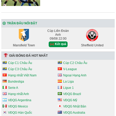
TRẬN ĐẤU NỔI BẬT
Cúp Liên Đoàn
Anh
09/08 22:00
Kết quả
Mansfield Town
Sheffield United
GIẢI BÓNG ĐÁ HOT NHẤT
Cúp C1 Châu Âu
Cúp C2 Châu Âu
Cúp C3 Châu Âu
V-League
Hạng nhất Việt Nam
Ngoại Hạng Anh
Bundesliga
La Liga
Serie A
Ligue 1
Hạng nhất Anh
VĐQG Brazil
VĐQG Argentina
VĐQG Mỹ
VĐQG Mexico
VĐQG Nhật Bản
VĐQG Hàn Quốc
VĐQG Australia