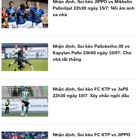
Nhận định, Soi kèo JIPPO vs Mikkelin
Palloilijat 22h30 ngày 15/7: Nỗi ám ảnh
xa nhà
Nhận định, Soi kèo Pallokerho-35 vs
Kapylan Pallo 23h00 ngày 10/07: Chủ
nhà tất thắng
Nhận định, Soi kèo FC KTP vs JaPS
22h30 ngày 10/7: Xây chắc ngôi đầu
Nhận định, Soi kèo FC KTP vs JIPPO