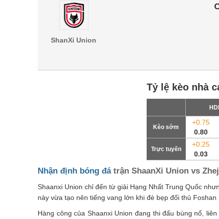
C
ShanXi Union
Tỷ lệ kèo nhà c
HD
+
0.75
Kèo sớm
0.80
+
0.25
Trực tuyến
0.03
Nhận định bóng đá
trận ShaanXi Union vs Zhej
Shaanxi Union chỉ đến từ giải Hạng Nhất Trung Quốc nhưn
này vừa tạo nên tiếng vang lớn khi đè bẹp đối thủ Foshan 
Hàng công của Shaanxi Union đang thi đấu bùng nổ, liên 