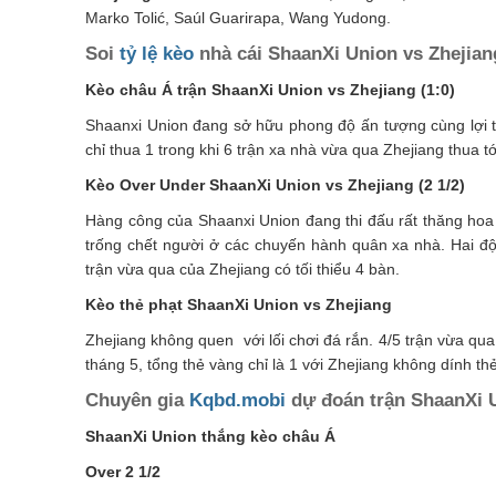
Marko Tolić, Saúl Guarirapa, Wang Yudong.
Soi
tỷ lệ kèo
nhà cái ShaanXi Union vs Zhejian
Kèo châu Á trận ShaanXi Union vs Zhejiang (1:0)
Shaanxi Union đang sở hữu phong độ ấn tượng cùng lợi th
chỉ thua 1 trong khi 6 trận xa nhà vừa qua Zhejiang thua tớ
Kèo Over Under ShaanXi Union vs Zhejiang (2 1/2)
Hàng công của Shaanxi Union đang thi đấu rất thăng hoa 
trống chết người ở các chuyến hành quân xa nhà. Hai đ
trận vừa qua của Zhejiang có tối thiểu 4 bàn.
Kèo thẻ phạt ShaanXi Union vs Zhejiang
Zhejiang không quen với lối chơi đá rắn. 4/5 trận vừa q
tháng 5, tổng thẻ vàng chỉ là 1 với Zhejiang không dính th
Chuyên gia
Kqbd.mobi
dự đoán trận ShaanXi U
ShaanXi Union thắng kèo châu Á
Over 2 1/2