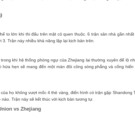
g
ế to lớn khi thi đấu trên mặt cỏ quen thuộc. 6 trận sân nhà gần nhất
i 3. Trận này nhiều khả năng lặp lại kịch bản trên.
trong khi hệ thống phòng ngự của Zhejiang lại thường xuyên để lộ n
ội hứa hẹn sẽ mang đến một màn đôi công sòng phẳng và cống hiến k
ua của họ không vượt mốc 4 thẻ vàng, điển hình có trận gặp Shandong 
ẻ nào. Trận này sẽ kết thúc với kịch bản tương tự.
nion vs Zhejiang