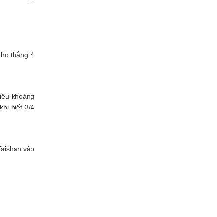
 họ thắng 4
hiều khoảng
hi biết 3/4
Taishan vào