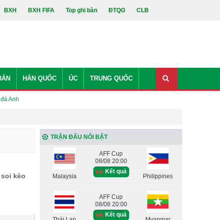
BXH
BXH FIFA
Top ghi bàn
ĐTQG
CLB
BẢN
HÀN QUỐC
ÚC
TRUNG QUỐC
 đá Anh
TRẬN ĐẤU NỔI BẬT
AFF Cup
08/08 20:00
Kết quả
 soi kèo
Malaysia
Philippines
AFF Cup
08/08 20:00
Kết quả
Thái Lan
Myanmar