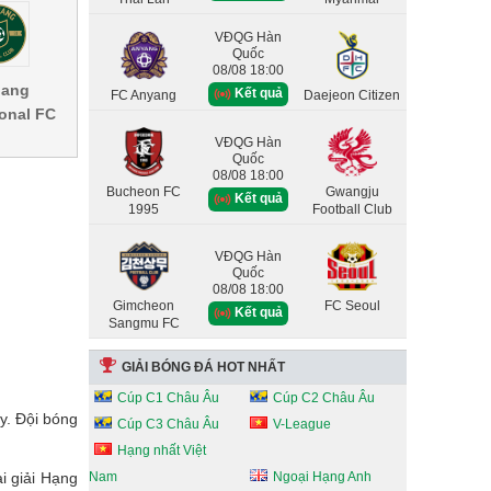
VĐQG Hàn
Quốc
08/08 18:00
iang
Kết quả
FC Anyang
Daejeon Citizen
ional FC
VĐQG Hàn
Quốc
08/08 18:00
Bucheon FC
Gwangju
Kết quả
1995
Football Club
VĐQG Hàn
Quốc
08/08 18:00
Gimcheon
FC Seoul
Kết quả
Sangmu FC
GIẢI BÓNG ĐÁ HOT NHẤT
Cúp C1 Châu Âu
Cúp C2 Châu Âu
y. Đội bóng
Cúp C3 Châu Âu
V-League
Hạng nhất Việt
i giải Hạng
Nam
Ngoại Hạng Anh