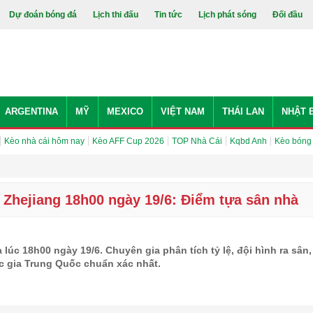
Dự đoán bóng đá
Lịch thi đấu
Tin tức
Lịch phát sóng
Đối đầu
ARGENTINA
MỸ
MEXICO
VIỆT NAM
THÁI LAN
NHẬT 
Kèo nhà cái hôm nay
Kèo AFF Cup 2026
TOP Nhà Cái
Kqbd Anh
Kèo bóng
 Zhejiang 18h00 ngày 19/6: Điểm tựa sân nhà
úc 18h00 ngày 19/6. Chuyên gia phân tích tỷ lệ, đội hình ra sân,
 gia Trung Quốc chuẩn xác nhất.