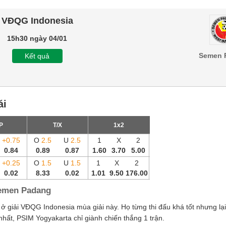
VĐQG Indonesia
15h30 ngày 04/01
Semen 
Kết quả
ái
P
T/X
1x2
+
0.75
O
2.5
U
2.5
1
X
2
0.84
0.89
0.87
1.60
3.70
5.00
+
0.25
O
1.5
U
1.5
1
X
2
0.02
8.33
0.02
1.01
9.50
176.00
Semen Padang
ở giải V
ĐQG Indonesia m
ùa gi
ải n
ày. H
ọ từng thi
đ
ấu kh
á t
ốt nh
ưng l
ạ
nhất, PSIM Yogyakarta chỉ gi
ành chi
ến thắng 1 trận.