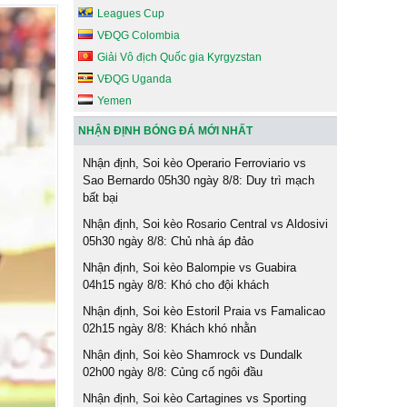
Leagues Cup
VĐQG Colombia
Giải Vô địch Quốc gia Kyrgyzstan
VĐQG Uganda
Yemen
NHẬN ĐỊNH BÓNG ĐÁ MỚI NHẤT
Nhận định, Soi kèo Operario Ferroviario vs
Sao Bernardo 05h30 ngày 8/8: Duy trì mạch
bất bại
Nhận định, Soi kèo Rosario Central vs Aldosivi
05h30 ngày 8/8: Chủ nhà áp đảo
Nhận định, Soi kèo Balompie vs Guabira
04h15 ngày 8/8: Khó cho đội khách
Nhận định, Soi kèo Estoril Praia vs Famalicao
02h15 ngày 8/8: Khách khó nhằn
Nhận định, Soi kèo Shamrock vs Dundalk
02h00 ngày 8/8: Củng cố ngôi đầu
Nhận định, Soi kèo Cartagines vs Sporting