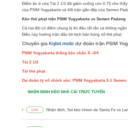
Đi
ểm
ăn
ở cửa T
ài 2 1/2
đ
ã gi
ảm xuống c
òn 0.75 cho th
ấy
c
ủa PSIM Yogyakarta v
à 4/6 tr
ận gần
đ
ây c
ủa Semen Pa
Kèo th
ẻ phạt trận PSIM Yogyakarta vs Semen Padang
Cả hai
đ
ội c
ó
đi
ểm chung l
à thi
đ
ấu rất rắn v
à không ng
ần
Đi
ều n
ày h
ư
ớng trận
đ
ấu tới kịch bản b
ùng n
ổ thẻ phạt.
Chuy
ên gia
Kqbd.mobi
d
ự
đo
án tr
ận PSIM Yog
PSIM Yogyakarta thắng k
èo châu Á -3/4
Tài 2 1/2
Tài th
ẻ phạt
Dự
đo
án t
ỷ số ch
ính xác: PSIM Yogyakarta 3-1 Semen
NHẬN ĐỊNH KÈO NHÀ CÁI TRỰC TUYẾN
Nhận định, Soi kèo Union de Santa Fe vs La
Live