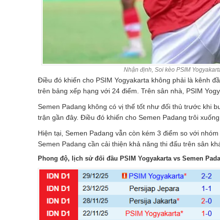
Nhận định, Soi kèo PSIM Yogyakart
Đi
ều
đ
ó khi
ến cho PSIM Yogyakarta kh
ông ph
ải l
à kênh
đ
ầ
tr
ên b
ảng xếp hạng với 24
đi
ểm. Tr
ên sân nhà, PSIM Yogy
Semen Padang không có v
ị thế tốt nh
ư đ
ối thủ tr
ư
ớc khi b
trận gần
đ
ây.
Đi
ều
đ
ó khi
ến cho Semen Padang tr
ôi xu
ống 
Hiện tại, Semen Padang vẫn c
òn kém 3
đi
ểm so với nh
óm 
Semen Padang c
ần cải thiện khả n
ăng thi đ
ấu tr
ên sân khá
Phong
đ
ộ, lịch sử
đ
ối
đ
ầu PSIM Yogyakarta vs Semen Pad