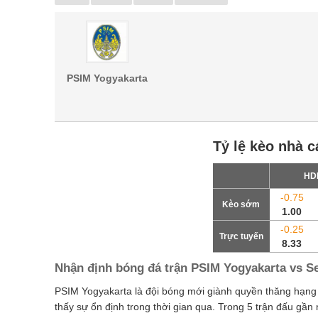
PSIM Yogyakarta
Tỷ lệ kèo nhà c
HD
-
0.75
Kèo sớm
1.00
-
0.25
Trực tuyến
8.33
Nhận
đ
ịnh b
óng
đ
á tr
ận PSIM Yogyakarta vs 
PSIM Yogyakarta l
à
đ
ội b
óng m
ới gi
ành quy
ền th
ăng h
ạng 
th
ấy sự ổn
đ
ịnh trong thời gian qua. Trong 5 trận
đ
ấu gần 