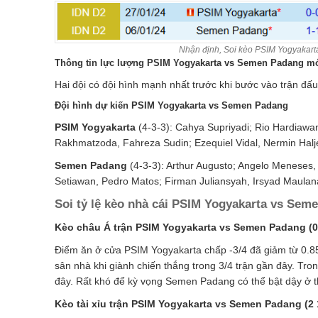
Nhận định, Soi kèo PSIM Yogyakart
Th
ông tin l
ực l
ư
ợng PSIM Yogyakarta vs Semen Padang mớ
Hai
đ
ội c
ó
đ
ội h
ình m
ạnh nhất tr
ư
ớc khi b
ư
ớc v
ào tr
ận
đ
ấu
Đ
ội h
ình d
ự kiến PSIM Yogyakarta vs Semen Padang
PSIM Yogyakarta
(4-3-3): Cahya Supriyadi; Rio Hardiaw
Rakhmatzoda, Fahreza Sudin; Ezequiel Vidal, Nermin Halj
Semen Padang
(4-3-3): Arthur Augusto; Angelo Meneses,
Setiawan, Pedro Matos; Firman Juliansyah, Irsyad Maulan
Soi tỷ lệ k
èo nhà cái PSIM Yogyakarta vs Sem
Kèo châu Á tr
ận PSIM Yogyakarta vs Semen Padang (0
Đi
ểm
ăn
ở cửa PSIM Yogyakarta chấp -3/4
đ
ã gi
ảm từ 0.8
sân nhà khi giành chi
ến thắng trong 3/4 trận gần
đ
ây. Tro
đ
ây. R
ất kh
ó
đ
ể kỳ vọng Semen Padang c
ó th
ể bật dậy ở 
Kèo tài x
ỉu trận PSIM Yogyakarta vs Semen Padang (2 