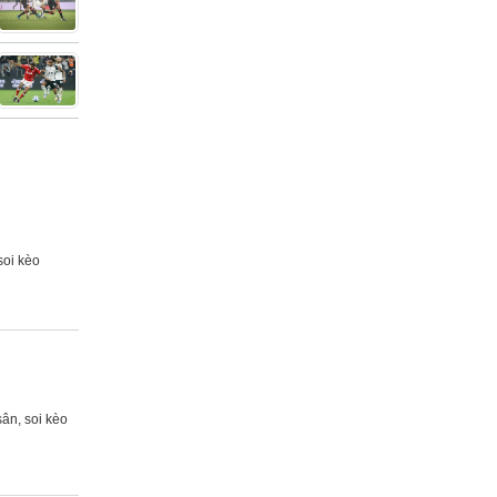
soi kèo
ân, soi kèo