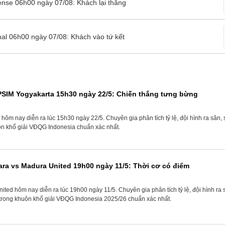
aense 06h00 ngày 07/08: Khách lại thắng
onal 06h00 ngày 07/08: Khách vào tứ kết
PSIM Yogyakarta 15h30 ngày 22/5: Chiến thắng tưng bừng
m nay diễn ra lúc 15h30 ngày 22/5. Chuyên gia phân tích tỷ lệ, đội hình ra sân, 
n khổ giải VĐQG Indonesia chuẩn xác nhất.
ra vs Madura United 19h00 ngày 11/5: Thời cơ có điểm
ed hôm nay diễn ra lúc 19h00 ngày 11/5. Chuyên gia phân tích tỷ lệ, đội hình ra s
rong khuôn khổ giải VĐQG Indonesia 2025/26 chuẩn xác nhất.