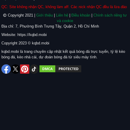
QC: Site không nhận QC, không làm aff. Các nick nhận QC đều là lừa đảo
Copyright 2021 |
Giới thiệu
|
Liên hệ
|
Điều khoản
|
Chính sách riêng tư
và cookie
Địa chỉ: 7, Phường Bình Trưng Tây, Quận 2, Hồ Chí Minh
Website: https://kqbd.mobi
Copyright 2023 © kqbd.mobi
kqbd.mobi là trang chuyên cập nhật kết quả bóng đá trực tuyến, tỷ lệ kèo
bóng đá, kèo nhà cái, dự đoán bóng đá từ siêu máy tính.