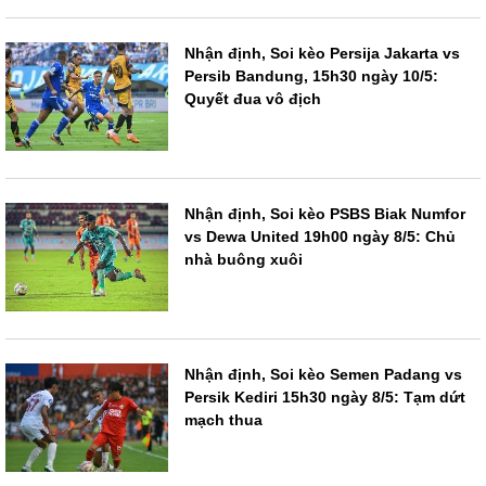
Nhận định, Soi kèo Persija Jakarta vs
Persib Bandung, 15h30 ngày 10/5:
Quyết đua vô địch
Nhận định, Soi kèo PSBS Biak Numfor
vs Dewa United 19h00 ngày 8/5: Chủ
nhà buông xuôi
Nhận định, Soi kèo Semen Padang vs
Persik Kediri 15h30 ngày 8/5: Tạm dứt
mạch thua