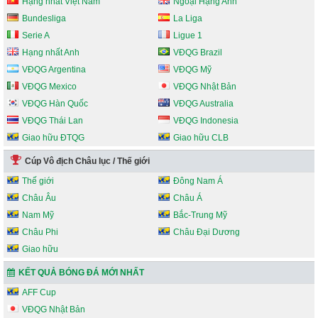
Hạng nhất Việt Nam
Ngoại Hạng Anh
Bundesliga
La Liga
Serie A
Ligue 1
Hạng nhất Anh
VĐQG Brazil
VĐQG Argentina
VĐQG Mỹ
VĐQG Mexico
VĐQG Nhật Bản
VĐQG Hàn Quốc
VĐQG Australia
VĐQG Thái Lan
VĐQG Indonesia
Giao hữu ĐTQG
Giao hữu CLB
Cúp Vô địch Châu lục / Thế giới
Thế giới
Đông Nam Á
Châu Âu
Châu Á
Nam Mỹ
Bắc-Trung Mỹ
Châu Phi
Châu Đại Dương
Giao hữu
KẾT QUẢ BÓNG ĐÁ MỚI NHẤT
AFF Cup
VĐQG Nhật Bản