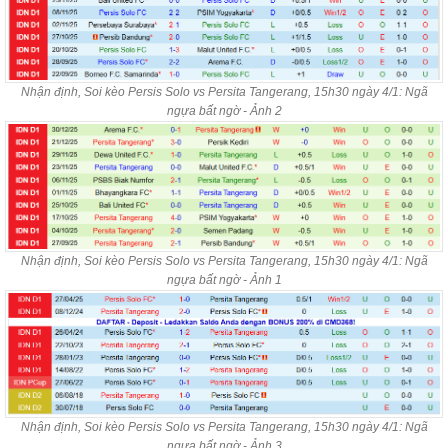
Nhận định, Soi kèo Persis Solo vs Persita Tangerang, 15h30 ngày 4/1: Ngã
ngựa bất ngờ - Ảnh 2
Nhận định, Soi kèo Persis Solo vs Persita Tangerang, 15h30 ngày 4/1: Ngã
ngựa bất ngờ - Ảnh 1
Nhận định, Soi kèo Persis Solo vs Persita Tangerang, 15h30 ngày 4/1: Ngã
ngựa bất ngờ - Ảnh 3