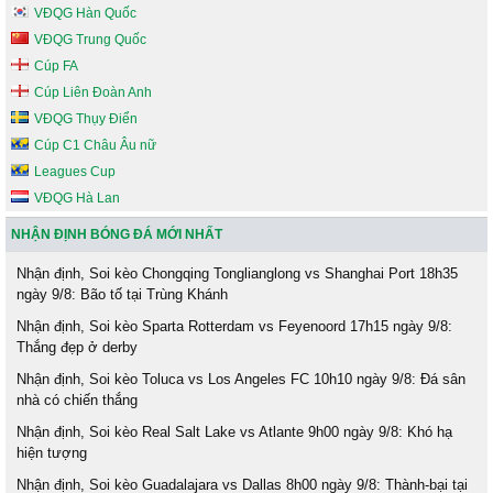
VĐQG Hàn Quốc
VĐQG Trung Quốc
Cúp FA
Cúp Liên Đoàn Anh
VĐQG Thụy Điển
Cúp C1 Châu Âu nữ
Leagues Cup
VĐQG Hà Lan
NHẬN ĐỊNH BÓNG ĐÁ MỚI NHẤT
Nhận định, Soi kèo Chongqing Tonglianglong vs Shanghai Port 18h35
ngày 9/8: Bão tố tại Trùng Khánh
Nhận định, Soi kèo Sparta Rotterdam vs Feyenoord 17h15 ngày 9/8:
Thắng đẹp ở derby
Nhận định, Soi kèo Toluca vs Los Angeles FC 10h10 ngày 9/8: Đá sân
nhà có chiến thắng
Nhận định, Soi kèo Real Salt Lake vs Atlante 9h00 ngày 9/8: Khó hạ
hiện tượng
Nhận định, Soi kèo Guadalajara vs Dallas 8h00 ngày 9/8: Thành-bại tại