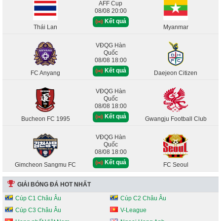
AFF Cup
08/08 20:00
Kết quả
Thái Lan
Myanmar
VĐQG Hàn
Quốc
08/08 18:00
Kết quả
FC Anyang
Daejeon Citizen
VĐQG Hàn
Quốc
08/08 18:00
Kết quả
Bucheon FC 1995
Gwangju Football Club
VĐQG Hàn
Quốc
08/08 18:00
Kết quả
Gimcheon Sangmu FC
FC Seoul
GIẢI BÓNG ĐÁ HOT NHẤT
Cúp C1 Châu Âu
Cúp C2 Châu Âu
Cúp C3 Châu Âu
V-League