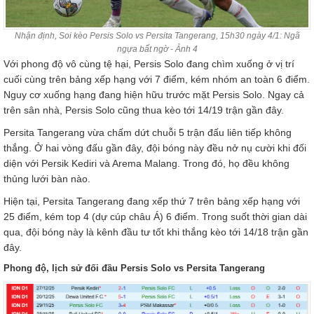
Nhận định, Soi kèo Persis Solo vs Persita Tangerang, 15h30 ngày 4/1: Ngã
ngựa bất ngờ - Ảnh 4
Với phong
đ
ộ v
ô cùng t
ệ hại, Persis Solo
đang ch
ìm xu
ống ở vị tr
í
cu
ối c
ùng trên b
ảng xếp hạng với 7
đi
ểm, k
ém nhóm an toàn 6
đi
ểm.
Nguy c
ơ xu
ống hạng
đang hi
ện hữu tr
ư
ớc mặt Persis Solo. Ngay cả
tr
ên sân nhà, Persis Solo c
ũng thua k
èo t
ới 14/19 trận gần
đ
ây.
Persita Tangerang v
ừa chấm dứt chuỗi 5 trận
đ
ấu li
ên ti
ếp kh
ông
th
ắng. Ở hai v
òng
đ
ấu gần
đ
ây,
đ
ội b
óng này
đ
ều nở nụ c
ư
ời khi
đ
ối
diện với Persik Kediri v
à Arema Malang. Trong
đ
ó, h
ọ
đ
ều kh
ông
th
ủng l
ư
ới b
àn nào.
Hi
ện tại, Persita Tangerang
đang x
ếp thứ 7 tr
ên b
ảng xếp hạng với
25
đi
ểm, k
ém top 4 (d
ự c
úp châu Á) 6
đi
ểm. Trong suốt thời gian d
ài
qua,
đ
ội b
óng này là kênh
đ
ầu t
ư t
ốt khi thắng k
èo t
ới 14/18 trận gần
đ
ây.
Phong
đ
ộ, lịch sử
đ
ối
đ
ầu Persis Solo vs Persita Tangerang