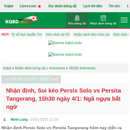
Kqbd
Livescore
Dự đoán bóng đá
Lịch thi đấu
Tin tức
L
Kèo bóng đá
Nhận định bóng đá
HOT:
Tỷ số trực tuyến 7m
Kèo nhà cái 55
Nhận định kèo nhà cái
Kèo nhà c
Kqbd
»
Nhận định bóng đá
»
Indonesia
»
VĐQG Indonesia
»» NẠP ĐẦU x100% - 8XBET
Nhận định, Soi kèo Persis Solo vs Persita
Tangerang, 15h30 ngày 4/1: Ngã ngựa bất
ngờ
Minh Long
- 03/01/2026 22:29
Nhận định Persis Solo vs Persita Tangerang hôm nay diễn ra