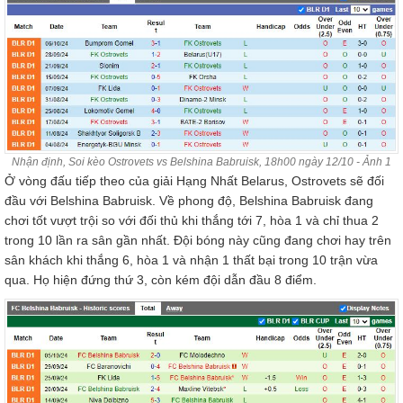
Nhận định, Soi kèo Ostrovets vs Belshina Babruisk, 18h00 ngày 12/10 - Ảnh 1
Ở vòng đấu tiếp theo của giải Hạng Nhất Belarus, Ostrovets sẽ đối
đầu với Belshina Babruisk. Về phong độ, Belshina Babruisk đang
chơi tốt vượt trội so với đối thủ khi thắng tới 7, hòa 1 và chỉ thua 2
trong 10 lần ra sân gần nhất. Đội bóng này cũng đang chơi hay trên
sân khách khi thắng 6, hòa 1 và nhận 1 thất bại trong 10 trận vừa
qua. Họ hiện đứng thứ 3, còn kém đội dẫn đầu 8 điểm.