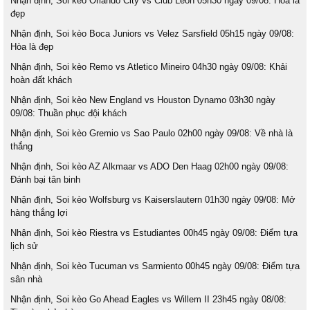
Nhận định, Soi kèo Orlando City vs Club Leon 05h30 ngày 09/08: Hòa là
đẹp
Nhận định, Soi kèo Boca Juniors vs Velez Sarsfield 05h15 ngày 09/08:
Hòa là đẹp
Nhận định, Soi kèo Remo vs Atletico Mineiro 04h30 ngày 09/08: Khải
hoàn đất khách
Nhận định, Soi kèo New England vs Houston Dynamo 03h30 ngày
09/08: Thuần phục đội khách
Nhận định, Soi kèo Gremio vs Sao Paulo 02h00 ngày 09/08: Về nhà là
thắng
Nhận định, Soi kèo AZ Alkmaar vs ADO Den Haag 02h00 ngày 09/08:
Đánh bại tân binh
Nhận định, Soi kèo Wolfsburg vs Kaiserslautern 01h30 ngày 09/08: Mở
hàng thắng lợi
Nhận định, Soi kèo Riestra vs Estudiantes 00h45 ngày 09/08: Điểm tựa
lịch sử
Nhận định, Soi kèo Tucuman vs Sarmiento 00h45 ngày 09/08: Điểm tựa
sân nhà
Nhận định, Soi kèo Go Ahead Eagles vs Willem II 23h45 ngày 08/08: