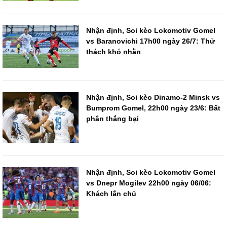
Nhận định, Soi kèo Lokomotiv Gomel
vs Baranovichi 17h00 ngày 26/7: Thử
thách khó nhằn
Nhận định, Soi kèo Dinamo-2 Minsk vs
Bumprom Gomel, 22h00 ngày 23/6: Bất
phân thắng bại
Nhận định, Soi kèo Lokomotiv Gomel
vs Dnepr Mogilev 22h00 ngày 06/06:
Khách lấn chủ