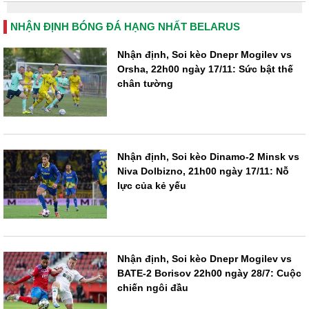
NHẬN ĐỊNH BÓNG ĐÁ HẠNG NHẤT BELARUS
Nhận định, Soi kèo Dnepr Mogilev vs
Orsha, 22h00 ngày 17/11: Sức bật thế
chân tường
Nhận định, Soi kèo Dinamo-2 Minsk vs
Niva Dolbizno, 21h00 ngày 17/11: Nỗ
lực của kẻ yếu
Nhận định, Soi kèo Dnepr Mogilev vs
BATE-2 Borisov 22h00 ngày 28/7: Cuộc
chiến ngôi đầu