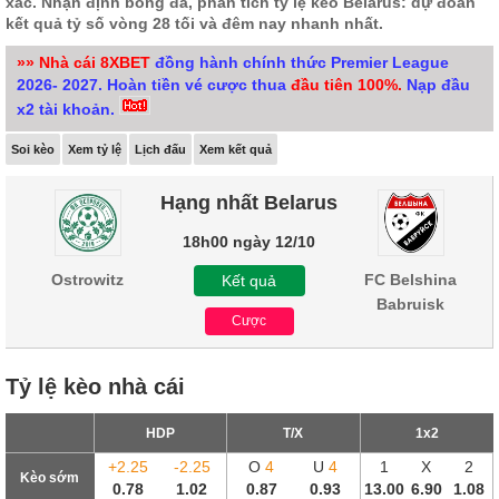
xác. Nhận định bóng đá, phân tích tỷ lệ kèo Belarus: dự đoán
kết quả tỷ số vòng 28 tối và đêm nay nhanh nhất.
»» Nhà cái 8XBET
đồng hành chính thức Premier League
2026- 2027. Hoàn tiền vé cược thua
đầu tiên 100%.
Nạp đầu
x2 tài khoản.
Soi kèo
Xem tỷ lệ
Lịch đấu
Xem kết quả
Hạng nhất Belarus
18h00 ngày 12/10
Ostrowitz
FC Belshina
Kết quả
Babruisk
Cược
Tỷ lệ kèo nhà cái
HDP
T/X
1x2
+
2.25
-
2.25
O
4
U
4
1
X
2
Kèo sớm
0.78
1.02
0.87
0.93
13.00
6.90
1.08