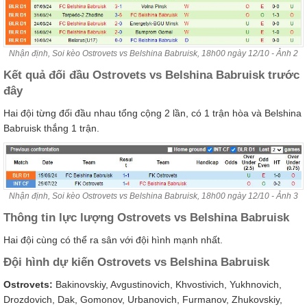
Nhận định, Soi kèo Ostrovets vs Belshina Babruisk, 18h00 ngày 12/10 - Ảnh 2
Kết quả đối đầu Ostrovets vs Belshina Babruisk trước
đây
Hai đội từng đối đầu nhau tổng cộng 2 lần, có 1 trận hòa và Belshina
Babruisk thắng 1 trận.
Nhận định, Soi kèo Ostrovets vs Belshina Babruisk, 18h00 ngày 12/10 - Ảnh 3
Thông tin lực lượng Ostrovets vs Belshina Babruisk
Hai đội cùng có thể ra sân với đội hình mạnh nhất.
Đội hình dự kiến Ostrovets vs Belshina Babruisk
Ostrovets:
Bakinovskiy, Avgustinovich, Khvostivich, Yukhnovich,
Drozdovich, Dak, Gomonov, Urbanovich, Furmanov, Zhukovskiy,