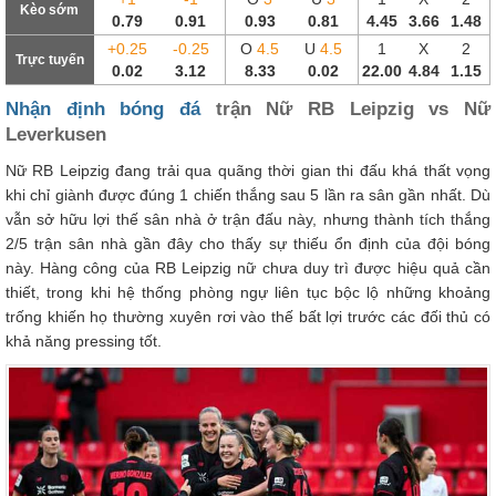
Kèo sớm
0.79
0.91
0.93
0.81
4.45
3.66
1.48
+
0.25
-
0.25
O
4.5
U
4.5
1
X
2
Trực tuyến
0.02
3.12
8.33
0.02
22.00
4.84
1.15
Nhận định bóng đá
trận Nữ RB Leipzig vs Nữ
Leverkusen
Nữ RB Leipzig đang trải qua quãng thời gian thi đấu khá thất vọng
khi chỉ giành được đúng 1 chiến thắng sau 5 lần ra sân gần nhất. Dù
vẫn sở hữu lợi thế sân nhà ở trận đấu này, nhưng thành tích thắng
2/5 trận sân nhà gần đây cho thấy sự thiếu ổn định của đội bóng
này. Hàng công của RB Leipzig nữ chưa duy trì được hiệu quả cần
thiết, trong khi hệ thống phòng ngự liên tục bộc lộ những khoảng
trống khiến họ thường xuyên rơi vào thế bất lợi trước các đối thủ có
khả năng pressing tốt.