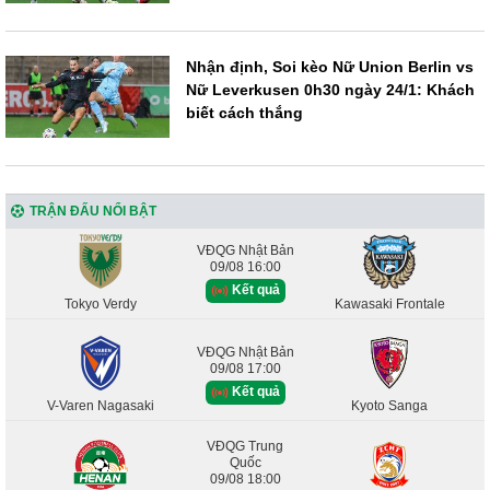
Nhận định, Soi kèo Nữ Union Berlin vs
Nữ Leverkusen 0h30 ngày 24/1: Khách
biết cách thắng
TRẬN ĐẤU NỔI BẬT
VĐQG Nhật Bản
09/08 16:00
Kết quả
Tokyo Verdy
Kawasaki Frontale
VĐQG Nhật Bản
09/08 17:00
Kết quả
V-Varen Nagasaki
Kyoto Sanga
VĐQG Trung
Quốc
09/08 18:00