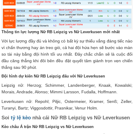
Thông tin lực lượng Nữ RB Leipzig vs Nữ Leverkusen mới nhất
Với lực lượng đầy đủ và không có bất kỳ sự thiếu vắng đáng tiếc nào
vì chấn thương hay án treo giò, cả hai đội hứa hẹn sẽ bước vào màn
so tài này bằng đội hình tối ưu nhất. Đây chắc chắn sẽ là cuộc đối
đầu căng thẳng khi đôi bên đều đặt quyết tâm giành trọn vẹn chiến
thắng sau 90 phút.
Đội hình dự kiến Nữ RB Leipzig đấu với Nữ Leverkusen
Leipzig nữ: Herzog; Schimmer, Landenberger, Knaak, Kowalski;
Morais, Andrade, Alonso; Mimmi Larsson, Fudalla, Hoffmann.
Leverkusen nữ: Repohl; Piljic, Ostermeier, Kramer, Senß; Zeller,
Turanyi, Bartz; Viggosdottir, Prasnikar, Venur Holm.
Soi
tỷ lệ kèo
nhà cái Nữ RB Leipzig vs Nữ Leverkusen
Kèo châu Á trận Nữ RB Leipzig vs Nữ Leverkusen