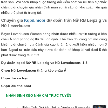
trên sân. Với cách nhập cuộc tương đối kiểm soát và ưu tiên sự chắc
chắn, giới chuyên gia nhận định màn so tài sắp tới khó xuất hiện quá
nhiều thẻ phạt từ trọng tài.
Chuyên gia
Kqbd.mobi
dự đoán trận Nữ RB Leipzig vs
Nữ Leverkusen
Bayer Leverkusen Women đang nhận được nhiều sự tin tưởng ở kèo
châu Á nhờ phong độ thi đấu ổn định. Thế trận đôi công cởi mở cũng
khiến giới chuyên gia đánh giá cao khả năng xuất hiện nhiều hơn 3
bàn. Ngoài ra, trận đấu này được dự đoán sẽ khép lại với dưới 5 thẻ
phạt được trọng tài rút ra.
Dự đoán kqbd Nữ RB Leipzig vs Nữ Leverkusen: 1-3
Chọn Nữ Leverkusen thắng kèo châu Á
Chọn Tài cả trận
Chọn Xỉu thẻ phạt
NHẬN ĐỊNH KÈO NHÀ CÁI TRỰC TUYẾN
Nhận định, Soi kèo Tokyo Verdy vs Kawasaki