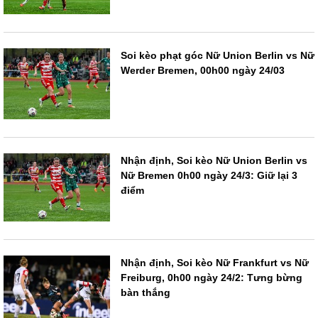
Soi kèo phạt góc Nữ Union Berlin vs Nữ
Werder Bremen, 00h00 ngày 24/03
Nhận định, Soi kèo Nữ Union Berlin vs
Nữ Bremen 0h00 ngày 24/3: Giữ lại 3
điểm
Nhận định, Soi kèo Nữ Frankfurt vs Nữ
Freiburg, 0h00 ngày 24/2: Tưng bừng
bàn thắng