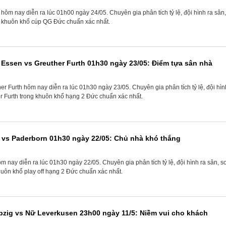
hôm nay diễn ra lúc 01h00 ngày 24/05. Chuyên gia phân tích tỷ lệ, đội hình ra sân,
ng khuôn khổ cúp QG Đức chuẩn xác nhất.
 Essen vs Greuther Furth 01h30 ngày 23/05: Điểm tựa sân nhà
 Furth hôm nay diễn ra lúc 01h30 ngày 23/05. Chuyên gia phân tích tỷ lệ, đội hình
r Furth trong khuôn khổ hạng 2 Đức chuẩn xác nhất.
 vs Paderborn 01h30 ngày 22/05: Chủ nhà khó thắng
nay diễn ra lúc 01h30 ngày 22/05. Chuyên gia phân tích tỷ lệ, đội hình ra sân, s
uôn khổ play off hạng 2 Đức chuẩn xác nhất.
pzig vs Nữ Leverkusen 23h00 ngày 11/5: Niềm vui cho khách