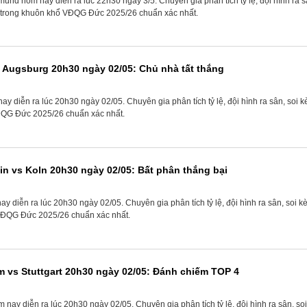
d hôm nay diễn ra lúc 22h30 ngày 3/5. Chuyên gia phân tích tỷ lệ, đội hình ra s
trong khuôn khổ VĐQG Đức 2025/26 chuẩn xác nhất.
 Augsburg 20h30 ngày 02/05: Chủ nhà tất thắng
 diễn ra lúc 20h30 ngày 02/05. Chuyên gia phân tích tỷ lệ, đội hình ra sân, soi 
ĐQG Đức 2025/26 chuẩn xác nhất.
in vs Koln 20h30 ngày 02/05: Bất phân thắng bại
y diễn ra lúc 20h30 ngày 02/05. Chuyên gia phân tích tỷ lệ, đội hình ra sân, soi 
 VĐQG Đức 2025/26 chuẩn xác nhất.
m vs Stuttgart 20h30 ngày 02/05: Đánh chiếm TOP 4
 nay diễn ra lúc 20h30 ngày 02/05. Chuyên gia phân tích tỷ lệ, đội hình ra sân, so