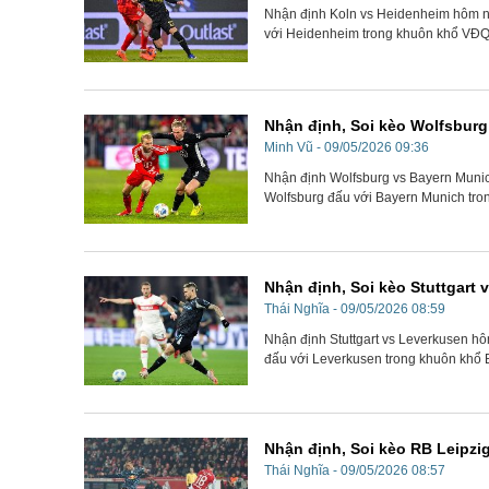
Nhận định Koln vs Heidenheim hôm nay 
với Heidenheim trong khuôn khổ VĐQ
Nhận định, Soi kèo Wolfsbur
Minh Vũ - 09/05/2026 09:36
Nhận định Wolfsburg vs Bayern Munich 
Wolfsburg đấu với Bayern Munich tr
Nhận định, Soi kèo Stuttgart 
Thái Nghĩa - 09/05/2026 08:59
Nhận định Stuttgart vs Leverkusen hôm 
đấu với Leverkusen trong khuôn khổ 
Nhận định, Soi kèo RB Leipzig
Thái Nghĩa - 09/05/2026 08:57