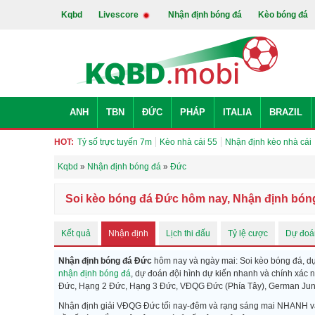
Kqbd
Livescore
Nhận định bóng đá
Kèo bóng đá
ANH
TBN
ĐỨC
PHÁP
ITALIA
BRAZIL
HOT:
Tỷ số trực tuyến 7m
Kèo nhà cái 55
Nhận định kèo nhà cái
Kqbd
»
Nhận định bóng đá
»
Đức
Soi kèo bóng đá Đức hôm nay, Nhận định bón
Kết quả
Nhận định
Lịch thi đấu
Tỷ lệ cược
Dự đoá
Nhận định bóng đá Đức
hôm nay và ngày mai: Soi kèo bóng đá, dự đ
nhận định bóng đá
, dự đoán đội hình dự kiến nhanh và chính xác
Đức, Hạng 2 Đức, Hạng 3 Đức, VĐQG Đức (Phía Tây), German Junior
Nhận định giải VĐQG Đức tối nay-đêm và rạng sáng mai NHANH và