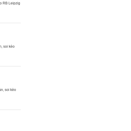
èo RB Leipzig
, soi kèo
n, soi kèo