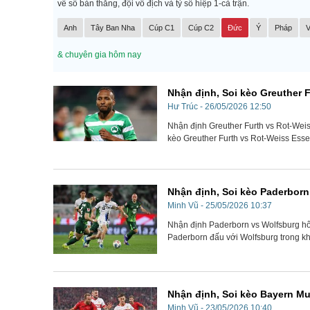
về số bàn thắng, đội vô địch và tỷ số hiệp 1-cả trận.
Anh
Tây Ban Nha
Cúp C1
Cúp C2
Đức
Ý
Pháp
V
& chuyên gia hôm nay
Nhận định, Soi kèo Greuther 
Hư Trúc - 26/05/2026 12:50
Nhận định Greuther Furth vs Rot-Weiss
kèo Greuther Furth vs Rot-Weiss Esse
Nhận định, Soi kèo Paderborn
Minh Vũ - 25/05/2026 10:37
Nhận định Paderborn vs Wolfsburg hôm 
Paderborn đấu với Wolfsburg trong k
Nhận định, Soi kèo Bayern Mu
Minh Vũ - 23/05/2026 10:40