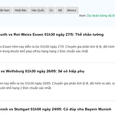
iệt Nam
Nhật Bản
Hàn Quốc
Úc
Mỹ
Mexico
Xem:
Dự đoán bóng đá Đ
Furth vs Rot-Weiss Essen 01h30 ngày 27/5: Thế chân tường
 Essen hôm nay diễn ra lúc 01h30 ngày 27/5. Chuyên gia phân tích tỷ lệ, đội hình 
n trong khuôn khổ play-off trụ hạng hạng 2 Đức chuẩn xác nhất.
 vs Wolfsburg 01h30 ngày 26/05: Sẽ có hiệp phụ
nay diễn ra lúc 01h30 ngày 26/05. Chuyên gia phân tích tỷ lệ, đội hình ra sân, s
huôn khổ hạng 2 Đức chuẩn xác nhất.
nich vs Stuttgart 01h00 ngày 24/05: Cú đúp cho Bayern Munich