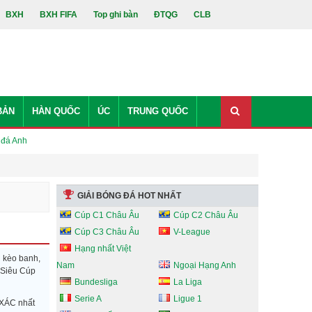
BXH
BXH FIFA
Top ghi bàn
ĐTQG
CLB
BẢN
HÀN QUỐC
ÚC
TRUNG QUỐC
 đá Anh
GIẢI BÓNG ĐÁ HOT NHẤT
Cúp C1 Châu Âu
Cúp C2 Châu Âu
Cúp C3 Châu Âu
V-League
Hạng nhất Việt
i kèo banh,
Nam
Ngoại Hạng Anh
 Siêu Cúp
Bundesliga
La Liga
Serie A
Ligue 1
 XÁC nhất