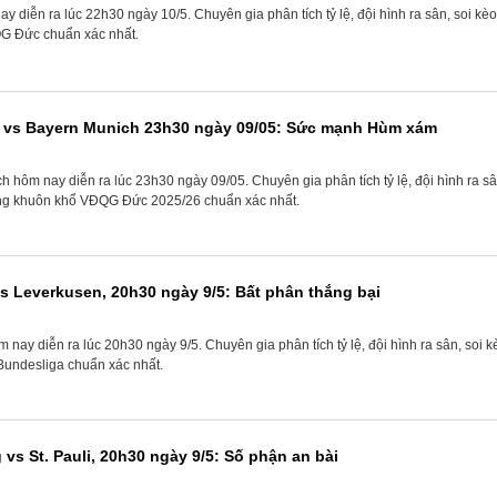
diễn ra lúc 22h30 ngày 10/5. Chuyên gia phân tích tỷ lệ, đội hình ra sân, soi kè
G Đức chuẩn xác nhất.
g vs Bayern Munich 23h30 ngày 09/05: Sức mạnh Hùm xám
hôm nay diễn ra lúc 23h30 ngày 09/05. Chuyên gia phân tích tỷ lệ, đội hình ra sâ
ong khuôn khổ VĐQG Đức 2025/26 chuẩn xác nhất.
vs Leverkusen, 20h30 ngày 9/5: Bất phân thắng bại
nay diễn ra lúc 20h30 ngày 9/5. Chuyên gia phân tích tỷ lệ, đội hình ra sân, soi kè
Bundesliga chuẩn xác nhất.
 vs St. Pauli, 20h30 ngày 9/5: Số phận an bài