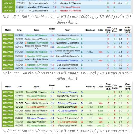
Nhận định, Soi kèo Nữ Mazatlan vs Nữ Juarez 10h06 ngày 7/1: Đi dạo vẫn có 3
điểm - Ảnh 3
Nhận định, Soi kèo Nữ Mazatlan vs Nữ Juarez 10h06 ngày 7/1: Đi dạo vẫn có 3
điểm - Ảnh 1
Nhận định, Soi kèo Nữ Mazatlan vs Nữ Juarez 10h06 ngày 7/1: Đi dạo vẫn có 3