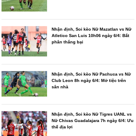
Nhận định, Soi kèo Nữ Mazatlan vs Nữ
Atletico San Luis 10h06 ngày 6/4: Bất
phân thắng bại
Nhận định, Soi kèo Nữ Pachuca vs Nữ
Club Leon 8h ngày 6/4: Mở tiệc trên
sân nhà
Nhận định, Soi kèo Nữ Tigres UANL vs
Nữ Chivas Guadalajara 7h ngày 6/4: Ưu
thế địa lợi