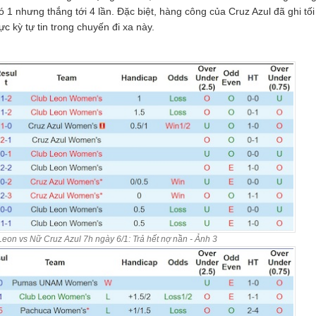
ó 1 nhưng thắng tới 4 lần. Đặc biệt, hàng công của Cruz Azul đã ghi tối
c kỳ tự tin trong chuyến đi xa này.
eon vs Nữ Cruz Azul 7h ngày 6/1: Trả hết nợ nần - Ảnh 3