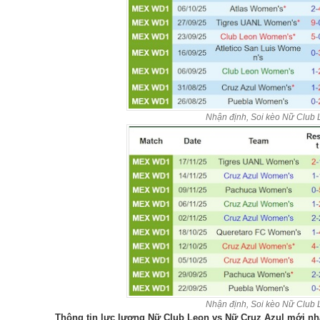
Nhận định, Soi kèo Nữ Club L
Nhận định, Soi kèo Nữ Club L
Thông tin lực lượng Nữ Club Leon vs Nữ Cruz Azul mới nh