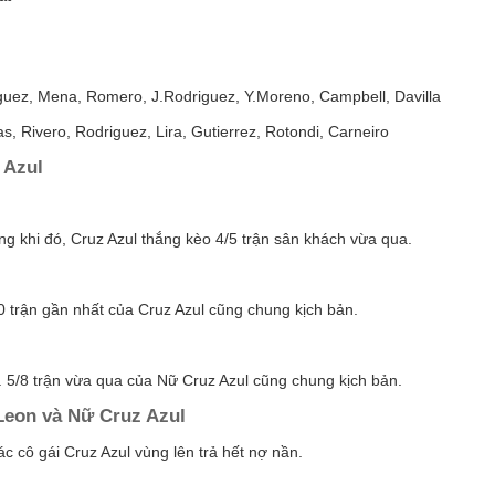
iguez, Mena, Romero, J.Rodriguez, Y.Moreno, Campbell, Davilla
 Rivero, Rodriguez, Lira, Gutierrez, Rotondi, Carneiro
 Azul
ng khi đó, Cruz Azul thắng kèo 4/5 trận sân khách vừa qua.
/10 trận gần nhất của Cruz Azul cũng chung kịch bản.
t. 5/8 trận vừa qua của Nữ Cruz Azul cũng chung kịch bản.
Leon và Nữ Cruz Azul
c cô gái Cruz Azul vùng lên trả hết nợ nần.