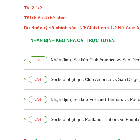
Tài 2 1/2
Tối thiểu 4 thẻ phạt.
Dự đoán tỷ số chính xác: Nữ Club Leon 1-2 Nữ Cruz A
NHẬN ĐỊNH KÈO NHÀ CÁI TRỰC TUYẾN
Nhận định, Soi kèo Club America vs San Die
Live
Soi kèo phạt góc Club America vs San Diego
Live
Nhận định, Soi kèo Portland Timbers vs Pue
Live
Soi kèo phạt góc Portland Timbers vs Puebla
Live