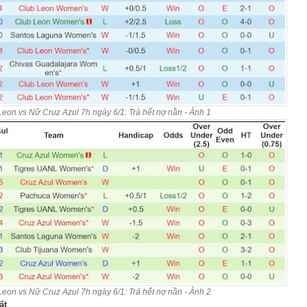
eon vs Nữ Cruz Azul 7h ngày 6/1: Trả hết nợ nần - Ảnh 1
eon vs Nữ Cruz Azul 7h ngày 6/1: Trả hết nợ nần - Ảnh 2
ất