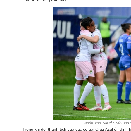
cửa dưới trong trận này.
Nhận định, Soi kèo Nữ Club L
Trong khi đó, thành tích của các cô gái Cruz Azul ổn định 