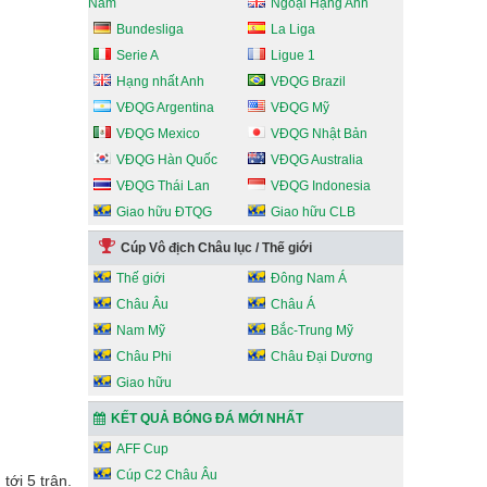
Nam
Ngoại Hạng Anh
Bundesliga
La Liga
Serie A
Ligue 1
Hạng nhất Anh
VĐQG Brazil
VĐQG Argentina
VĐQG Mỹ
VĐQG Mexico
VĐQG Nhật Bản
VĐQG Hàn Quốc
VĐQG Australia
VĐQG Thái Lan
VĐQG Indonesia
Giao hữu ĐTQG
Giao hữu CLB
Cúp Vô địch Châu lục / Thế giới
Thế giới
Đông Nam Á
Châu Âu
Châu Á
Nam Mỹ
Bắc-Trung Mỹ
Châu Phi
Châu Đại Dương
Giao hữu
KẾT QUẢ BÓNG ĐÁ MỚI NHẤT
AFF Cup
Cúp C2 Châu Âu
tới 5 trận.