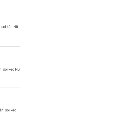
, soi kèo Nữ
n, soi kèo Nữ
ân, soi kèo