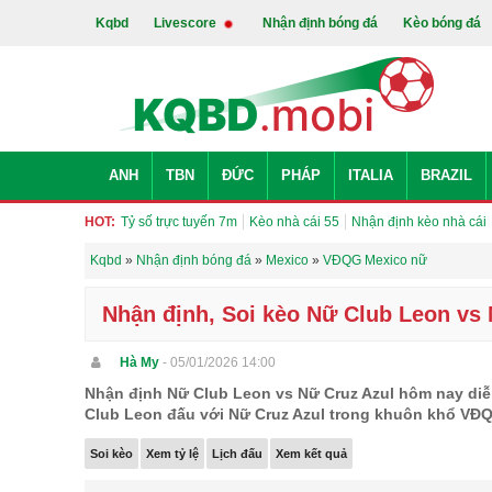
Kqbd
Livescore
Nhận định bóng đá
Kèo bóng đá
ANH
TBN
ĐỨC
PHÁP
ITALIA
BRAZIL
HOT:
Tỷ số trực tuyến 7m
Kèo nhà cái 55
Nhận định kèo nhà cái
Kqbd
»
Nhận định bóng đá
»
Mexico
»
VĐQG Mexico nữ
Nhận định, Soi kèo Nữ Club Leon vs 
Hà My
- 05/01/2026 14:00
Nhận định Nữ Club Leon vs Nữ Cruz Azul hôm nay diễn r
Club Leon đấu với Nữ Cruz Azul trong khuôn khổ VĐQ
Soi kèo
Xem tỷ lệ
Lịch đấu
Xem kết quả