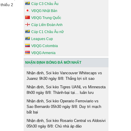
Cúp C3 Châu Âu
 thiểu 2
VĐQG Nhật Bản
VĐQG Trung Quốc
Cúp Liên Đoàn Anh
Cúp C1 Châu Âu nữ
Leagues Cup
VĐQG Colombia
VĐQG Armenia
NHẬN ĐỊNH BÓNG ĐÁ MỚI NHẤT
Nhận định, Soi kèo Vancouver Whitecaps vs
Juarez 9h30 ngày 8/8: Thắng lợi sít sao
Nhận định, Soi kèo Tigres UANL vs Minnesota
8h00 ngày 8/8: Thành-bại tại… luân lưu
Nhận định, Soi kèo Operario Ferroviario vs
Sao Bernardo 05h30 ngày 8/8: Duy trì mạch
bất bại
Nhận định, Soi kèo Rosario Central vs Aldosivi
05h30 ngày 8/8: Chủ nhà áp đảo