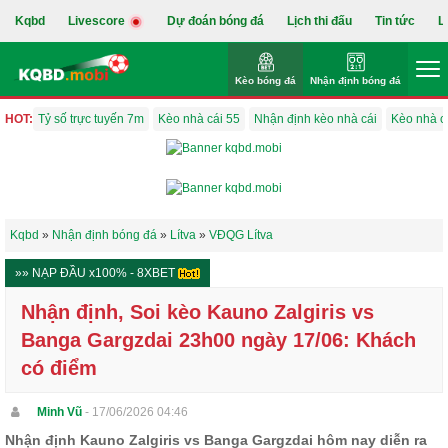
Kqbd
Livescore
Dự đoán bóng đá
Lịch thi đấu
Tin tức
L
Kèo bóng đá
Nhận định bóng đá
HOT:
Tỷ số trực tuyến 7m
Kèo nhà cái 55
Nhận định kèo nhà cái
Kèo nhà c
Kqbd
»
Nhận định bóng đá
»
Lítva
»
VĐQG Lítva
»» NẠP ĐẦU x100% - 8XBET
Nhận định, Soi kèo Kauno Zalgiris vs
Banga Gargzdai 23h00 ngày 17/06: Khách
có điểm
Minh Vũ
- 17/06/2026 04:46
Nhận định Kauno Zalgiris vs Banga Gargzdai hôm nay diễn ra