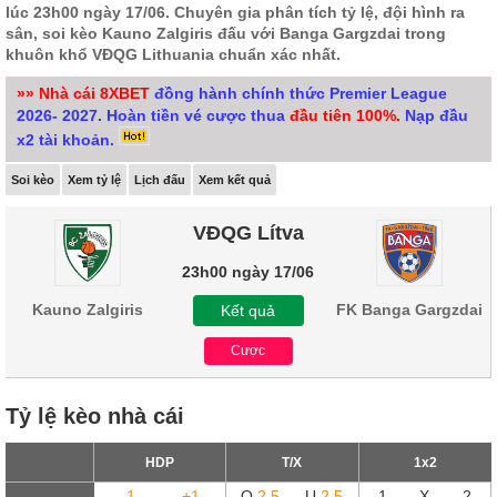
lúc 23h00 ngày 17/06. Chuyên gia phân tích tỷ lệ, đội hình ra
sân, soi kèo Kauno Zalgiris đấu với Banga Gargzdai trong
khuôn khổ VĐQG Lithuania chuẩn xác nhất.
»» Nhà cái 8XBET
đồng hành chính thức Premier League
2026- 2027. Hoàn tiền vé cược thua
đầu tiên 100%.
Nạp đầu
x2 tài khoản.
Soi kèo
Xem tỷ lệ
Lịch đấu
Xem kết quả
VĐQG Lítva
23h00 ngày 17/06
Kauno Zalgiris
FK Banga Gargzdai
Kết quả
Cược
Tỷ lệ kèo nhà cái
HDP
T/X
1x2
-
1
+
1
O
2.5
U
2.5
1
X
2