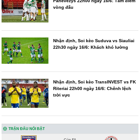
Panevezys 22h00 ngày 16/6: Tâm điểm
vòng đấu
Nhận định, Soi kèo Suduva vs Siauliai
22h30 ngày 16/6: Khách khó lường
Nhận định, Soi kèo TransINVEST vs FK
Riteriai 22h00 ngày 16/6: Chênh lệch
trời vực
TRẬN ĐẤU NỔI BẬT