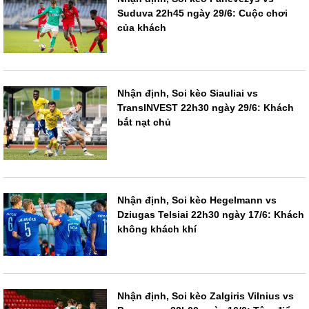
Suduva 22h45 ngày 29/6: Cuộc chơi
của khách
Nhận định, Soi kèo Siauliai vs
TransINVEST 22h30 ngày 29/6: Khách
bắt nạt chủ
Nhận định, Soi kèo Hegelmann vs
Dziugas Telsiai 22h30 ngày 17/6: Khách
không khách khí
Nhận định, Soi kèo Zalgiris Vilnius vs