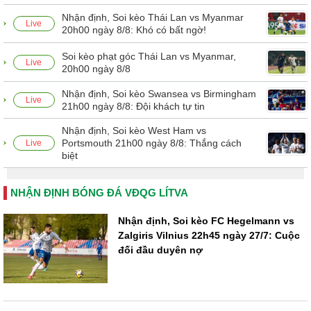
Nhận định, Soi kèo Thái Lan vs Myanmar
Live
20h00 ngày 8/8: Khó có bất ngờ!
Soi kèo phạt góc Thái Lan vs Myanmar,
Live
20h00 ngày 8/8
Nhận định, Soi kèo Swansea vs Birmingham
Live
21h00 ngày 8/8: Đội khách tự tin
Nhận định, Soi kèo West Ham vs
Portsmouth 21h00 ngày 8/8: Thắng cách
Live
biệt
NHẬN ĐỊNH BÓNG ĐÁ VĐQG LÍTVA
Nhận định, Soi kèo FC Hegelmann vs
Zalgiris Vilnius 22h45 ngày 27/7: Cuộc
đối đầu duyên nợ