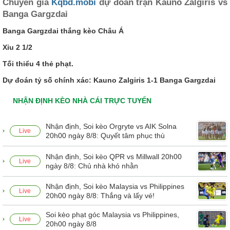
Chuyên gia
Kqbd.mobi
dự đoán trận Kauno Zalgiris vs
Banga Gargzdai
Banga Gargzdai thắng kèo Châu Á
Xỉu 2 1/2
Tối thiểu 4 thẻ phạt.
Dự đoán tỷ số chính xác: Kauno Zalgiris 1-1 Banga Gargzdai
NHẬN ĐỊNH KÈO NHÀ CÁI TRỰC TUYẾN
Nhận định, Soi kèo Orgryte vs AIK Solna
Live
20h00 ngày 8/8: Quyết tâm phục thù
Nhận định, Soi kèo QPR vs Millwall 20h00
Live
ngày 8/8: Chủ nhà khó nhằn
Nhận định, Soi kèo Malaysia vs Philippines
Live
20h00 ngày 8/8: Thắng và lấy vé!
Soi kèo phạt góc Malaysia vs Philippines,
Live
20h00 ngày 8/8