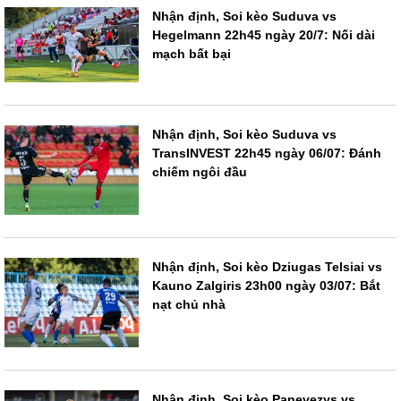
Nhận định, Soi kèo Suduva vs
Hegelmann 22h45 ngày 20/7: Nối dài
mạch bất bại
Nhận định, Soi kèo Suduva vs
TransINVEST 22h45 ngày 06/07: Đánh
chiếm ngôi đầu
Nhận định, Soi kèo Dziugas Telsiai vs
Kauno Zalgiris 23h00 ngày 03/07: Bắt
nạt chủ nhà
Nhận định, Soi kèo Panevezys vs