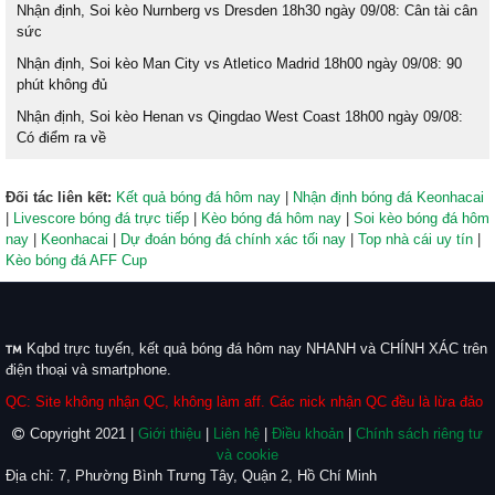
Nhận định, Soi kèo Nurnberg vs Dresden 18h30 ngày 09/08: Cân tài cân
sức
Nhận định, Soi kèo Man City vs Atletico Madrid 18h00 ngày 09/08: 90
phút không đủ
Nhận định, Soi kèo Henan vs Qingdao West Coast 18h00 ngày 09/08:
Có điểm ra về
Đối tác liên kết:
Kết quả bóng đá hôm nay
|
Nhận định bóng đá Keonhacai
|
Livescore bóng đá trực tiếp
|
Kèo bóng đá hôm nay
|
Soi kèo bóng đá hôm
nay
|
Keonhacai
|
Dự đoán bóng đá chính xác tối nay
|
Top nhà cái uy tín
|
Kèo bóng đá AFF Cup
Kqbd trực tuyến, kết quả bóng đá hôm nay NHANH và CHÍNH XÁC trên
điện thoại và smartphone.
QC: Site không nhận QC, không làm aff. Các nick nhận QC đều là lừa đảo
Copyright 2021 |
Giới thiệu
|
Liên hệ
|
Điều khoản
|
Chính sách riêng tư
và cookie
Địa chỉ: 7, Phường Bình Trưng Tây, Quận 2, Hồ Chí Minh