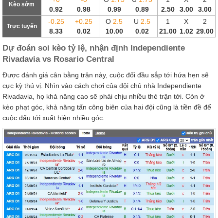
Kèo sớm
0.92
0.98
0.99
0.89
2.50
3.00
3.00
-
0.25
+
0.25
O
2.5
U
2.5
1
X
2
Trực tuyến
8.33
0.02
10.00
0.02
21.00
1.02
29.00
Dự đoán soi kèo tỷ lệ, nhận định Independiente
Rivadavia vs Rosario Central
Được đánh giá cân bằng trận này, cuộc đối đầu sắp tới hứa hẹn sẽ
cực kỳ thú vị. Nhìn vào cách chơi của đội chủ nhà Independiente
Rivadavia, họ khả năng cao sẽ phải chịu nhiều thẻ trận tới. Còn ở
kèo phạt góc, khả năng tấn công biên của hai đội cũng là tiền đề để
cuộc đấu tới xuất hiện nhiều góc.