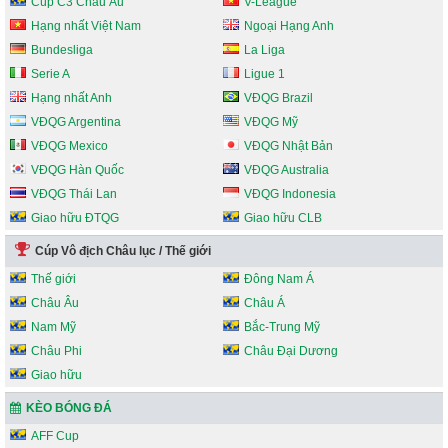
Cúp C3 Châu Âu
V-League
Hạng nhất Việt Nam
Ngoại Hạng Anh
Bundesliga
La Liga
Serie A
Ligue 1
Hạng nhất Anh
VĐQG Brazil
VĐQG Argentina
VĐQG Mỹ
VĐQG Mexico
VĐQG Nhật Bản
VĐQG Hàn Quốc
VĐQG Australia
VĐQG Thái Lan
VĐQG Indonesia
Giao hữu ĐTQG
Giao hữu CLB
Cúp Vô địch Châu lục / Thế giới
Thế giới
Đông Nam Á
Châu Âu
Châu Á
Nam Mỹ
Bắc-Trung Mỹ
Châu Phi
Châu Đại Dương
Giao hữu
KÈO BÓNG ĐÁ
AFF Cup