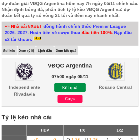
dự đoán giải VĐQG Argentina hôm nay 7h ngày 05/11 chính xác.
Nhận định bóng đá, phân tích tỷ lệ kèo VĐQG Argentina: dự
đoán kết quả tỷ số vòng 21 tối và đêm nay nhanh nhất.
»» Nhà cái 8XBET
đồng hành chính thức Premier League
2026- 2027. Hoàn tiền vé cược thua
đầu tiên 100%.
Nạp đầu
x2 tài khoản.
Soi kèo
Xem tỷ lệ
Lịch đấu
Xem kết quả
VĐQG Argentina
07h00 ngày 05/11
Independiente
Rosario Central
Kết quả
Rivadavia
Cược
Tỷ lệ kèo nhà cái
HDP
T/X
1x2
+
0
-
0
O
1.75
U
1.75
1
X
2