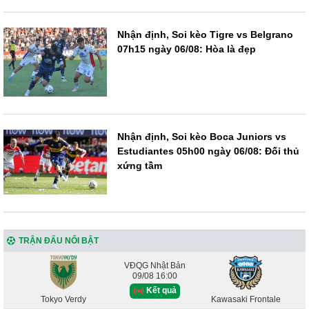
Nhận định, Soi kèo Tigre vs Belgrano
07h15 ngày 06/08: Hòa là đẹp
Nhận định, Soi kèo Boca Juniors vs
Estudiantes 05h00 ngày 06/08: Đối thủ
xứng tầm
TRẬN ĐẤU NỔI BẬT
VĐQG Nhật Bản
09/08 16:00
Kết quả
Tokyo Verdy
Kawasaki Frontale