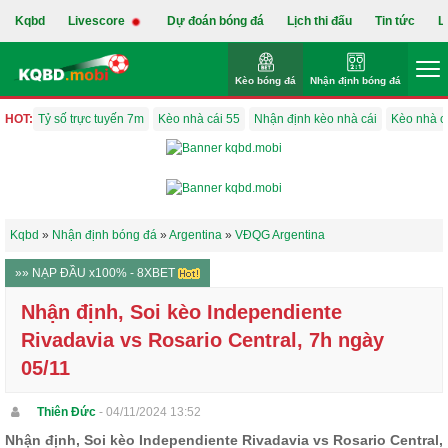
Kqbd
Livescore
Dự đoán bóng đá
Lịch thi đấu
Tin tức
L
Kèo bóng đá
Nhận định bóng đá
HOT:
Tỷ số trực tuyến 7m
Kèo nhà cái 55
Nhận định kèo nhà cái
Kèo nhà c
Kqbd
»
Nhận định bóng đá
»
Argentina
»
VĐQG Argentina
»» NẠP ĐẦU x100% - 8XBET
Nhận định, Soi kèo Independiente
Rivadavia vs Rosario Central, 7h ngày
05/11
Thiên Đức
- 04/11/2024 13:52
Nhận định, Soi kèo Independiente Rivadavia vs Rosario Central,