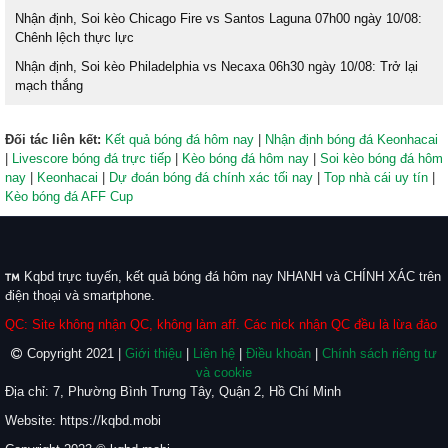
Nhận định, Soi kèo Chicago Fire vs Santos Laguna 07h00 ngày 10/08:
Chênh lệch thực lực
Nhận định, Soi kèo Philadelphia vs Necaxa 06h30 ngày 10/08: Trở lại
mạch thắng
Đối tác liên kết:
Kết quả bóng đá hôm nay
|
Nhận định bóng đá Keonhacai
|
Livescore bóng đá trực tiếp
|
Kèo bóng đá hôm nay
|
Soi kèo bóng đá hôm
nay
|
Keonhacai
|
Dự đoán bóng đá chính xác tối nay
|
Top nhà cái uy tín
|
Kèo bóng đá AFF Cup
Kqbd trực tuyến, kết quả bóng đá hôm nay NHANH và CHÍNH XÁC trên
điện thoại và smartphone.
QC: Site không nhận QC, không làm aff. Các nick nhận QC đều là lừa đảo
Copyright 2021 |
Giới thiệu
|
Liên hệ
|
Điều khoản
|
Chính sách riêng tư
và cookie
Địa chỉ: 7, Phường Bình Trưng Tây, Quận 2, Hồ Chí Minh
Website: https://kqbd.mobi