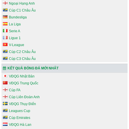
Ngoại Hạng Anh
Cúp C1 Châu Âu
Bundesliga
La Liga
Serie A
Ligue 1
V-League
Cúp C2 Châu Âu
Cúp C3 Châu Âu
KẾT QUẢ BÓNG ĐÁ MỚI NHẤT
VĐQG Nhật Bản
VĐQG Trung Quốc
Cúp FA
Cúp Liên Đoàn Anh
VĐQG Thụy Điển
Leagues Cup
Cúp Emirates
VĐQG Hà Lan