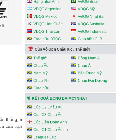
Hạng nhất Anh
VĐQG Brazil
VĐQG Argentina
VĐQG Mỹ
VĐQG Mexico
VĐQG Nhật Bản
VĐQG Hàn Quốc
VĐQG Australia
ti
VĐQG Thái Lan
VĐQG Indonesia
Giao hữu ĐTQG
Giao hữu CLB
Cúp Vô địch Châu lục / Thế giới
Thế giới
Đông Nam Á
Châu Âu
Châu Á
Nam Mỹ
Bắc-Trung Mỹ
Châu Phi
Châu Đại Dương
Giao hữu
KẾT QUẢ BÓNG ĐÁ MỚI NHẤT
Cúp C2 Châu Âu
Cúp C3 Châu Âu
ến thắng, 5
Cúp Liên Đoàn Anh
uả của trận
Cúp C1 Châu Âu nữ
Leagues Cup