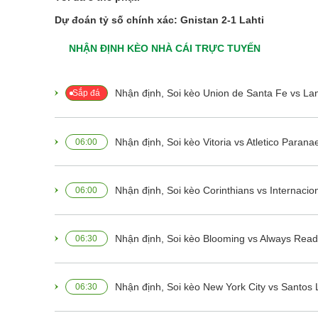
Dự đoán tỷ số chính xác: Gnistan 2-1 Lahti
NHẬN ĐỊNH KÈO NHÀ CÁI TRỰC TUYẾN
Nhận định, Soi kèo Union de Santa Fe vs La
Sắp đá
Nhận định, Soi kèo Vitoria vs Atletico Paran
06:00
Nhận định, Soi kèo Corinthians vs Internaci
06:00
Nhận định, Soi kèo Blooming vs Always Read
06:30
Nhận định, Soi kèo New York City vs Santos
06:30