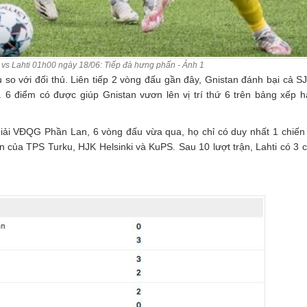
 vs Lahti 01h00 ngày 18/06: Tiếp đà hưng phấn - Ảnh 1
u so với đối thủ. Liên tiếp 2 vòng đấu gần đây, Gnistan đánh bại cả S
 6 điểm có được giúp Gnistan vươn lên vị trí thứ 6 trên bảng xếp 
 giải VĐQG Phần Lan, 6 vòng đấu vừa qua, họ chỉ có duy nhất 1 chiến
sân của TPS Turku, HJK Helsinki và KuPS. Sau 10 lượt trận, Lahti có 3 