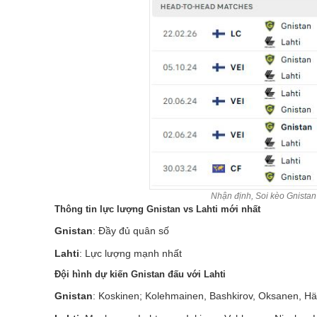
Nhận định, Soi kèo Gnistan
Thông tin lực lượng Gnistan vs Lahti mới nhất
Gnistan
: Đầy đủ quân số
Lahti
: Lực lượng mạnh nhất
Đội hình dự kiến Gnistan đấu với Lahti
Gnistan
: Koskinen; Kolehmainen, Bashkirov, Oksanen, Hä