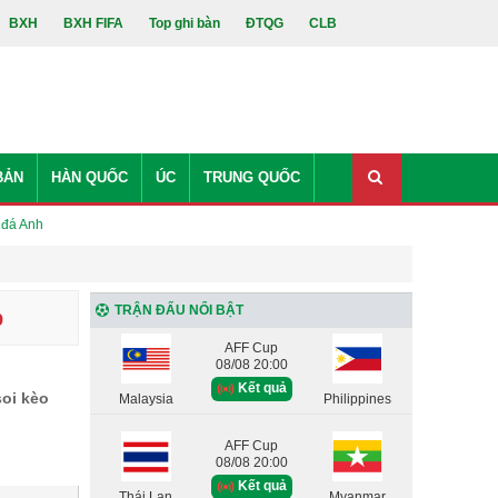
BXH
BXH FIFA
Top ghi bàn
ĐTQG
CLB
BẢN
HÀN QUỐC
ÚC
TRUNG QUỐC
 đá Anh
TRẬN ĐẤU NỔI BẬT
p
AFF Cup
08/08 20:00
Kết quả
soi kèo
Malaysia
Philippines
AFF Cup
08/08 20:00
Kết quả
Thái Lan
Myanmar