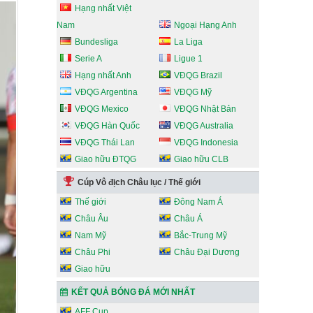
Hạng nhất Việt
Nam
Ngoại Hạng Anh
Bundesliga
La Liga
Serie A
Ligue 1
Hạng nhất Anh
VĐQG Brazil
VĐQG Argentina
VĐQG Mỹ
VĐQG Mexico
VĐQG Nhật Bản
VĐQG Hàn Quốc
VĐQG Australia
VĐQG Thái Lan
VĐQG Indonesia
Giao hữu ĐTQG
Giao hữu CLB
Cúp Vô địch Châu lục / Thế giới
Thế giới
Đông Nam Á
Châu Âu
Châu Á
Nam Mỹ
Bắc-Trung Mỹ
Châu Phi
Châu Đại Dương
Giao hữu
KẾT QUẢ BÓNG ĐÁ MỚI NHẤT
AFF Cup