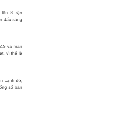
lên. 8 trận
ận đấu sáng
 2.9 và màn
, vì thế là
ên cạnh đó,
tổng số bàn