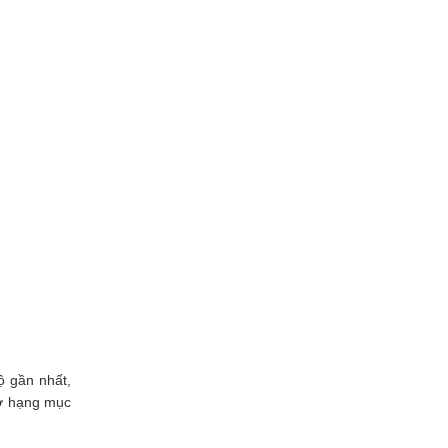
ộ gần nhất,
 ở hạng mục