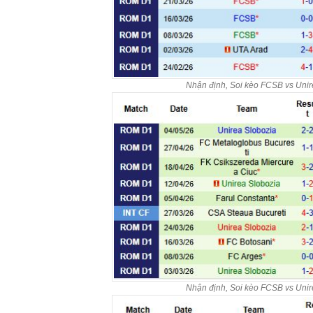
Nhận định, Soi kèo FCSB vs Unir
Nhận định, Soi kèo FCSB vs Unir