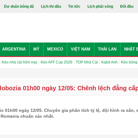
Dự đoán bóng đá
Lịch thi đấu
Tin tức
Lịch phát sóng
Đối đầu
ARGENTINA
MỸ
MEXICO
VIỆT NAM
THÁI LAN
NHẬT 
Kèo nhà cái hôm nay
Kèo AFF Cup 2026
TOP Nhà Cái
Kqbd Anh
Kèo bóng
lobozia 01h00 ngày 12/05: Chênh lệch đẳng cấ
 01h00 ngày 12/05. Chuyên gia phân tích tỷ lệ, đội hình ra sân, 
 Romania chuẩn xác nhất.