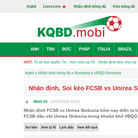
Kqbd
Livescore
Nhận định bóng đá
Kèo bóng đá
ANH
TBN
ĐỨC
PHÁP
ITALIA
BRAZIL
HOT:
Tỷ số trực tuyến 7m
Kèo nhà cái 55
Nhận định kèo nhà cái
Kqbd
»
Nhận định bóng đá
»
Romania
»
VĐQG Romania
Nhận định, Soi kèo FCSB vs Unirea S
Minh Vũ
- 11/05/2026 10:16
Nhận định FCSB vs Unirea Slobozia hôm nay diễn ra lúc
FCSB đấu với Unirea Slobozia trong khuôn khổ VĐQG
Soi kèo
Xem tỷ lệ
Lịch đấu
Xem kết quả