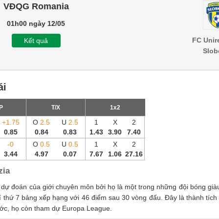
VĐQG Romania
01h00 ngày 12/05
FC Unir
Kết quả
Slob
ái
P
T/X
1x2
+
1.75
O
2.5
U
2.5
1
X
2
0.85
0.84
0.83
1.43
3.90
7.40
-
0
O
0.5
U
0.5
1
X
2
3.44
4.97
0.07
7.67
1.06
27.16
zia
dự đoán của giới chuyên môn bởi họ là một trong những đội bóng giàu
í thứ 7 bảng xếp hạng với 46 điểm sau 30 vòng đấu. Đây là thành tích 
rước, họ còn tham dự Europa League.