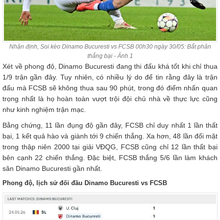
Nhận định, Soi kèo Dinamo Bucuresti vs FCSB 00h30 ngày 30/05: Bất phân
thắng bại - Ảnh 1
Xét về phong độ, Dinamo Bucuresti đang thi đấu khá tốt khi chỉ thua
1/9 trận gần đây. Tuy nhiên, có nhiều lý do để tin rằng đây là trận
đấu mà FCSB sẽ không thua sau 90 phút, trong đó điểm nhấn quan
trọng nhất là họ hoàn toàn vượt trội đội chủ nhà về thực lực cũng
như kinh nghiệm trận mạc.
Bằng chứng, 11 lần đụng độ gần đây, FCSB chỉ duy nhất 1 lần thất
bại, 1 kết quả hào và giành tới 9 chiến thắng. Xa hơn, 48 lần đối mặt
trong thập niên 2000 tại giải VĐQG, FCSB cũng chỉ 12 lần thất bại
bên cạnh 22 chiến thắng. Đặc biệt, FCSB thắng 5/6 lần làm khách
sân Dinamo Bucuresti gần nhất.
Phong độ, lịch sử đối đầu Dinamo Bucuresti vs FCSB