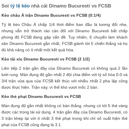
Soi
tỷ lệ kèo
nhà cái Dinamo Bucuresti vs FCSB
Kèo châu Á trận Dinamo Bucuresti vs FCSB (0:1/4)
Tỷ lệ kèo Châu Á chấp 1/4 thời điểm ban đầu là tương đối nhẹ,
nhưng vẫn trở thành rào cản đối với Dinamo Bucuresti bất chấp
phong độ FCSB đang gặp vấn đề. Tuy nhiên, 6 chuyến làm khách
sân Dinamo Bucuresti gần nhất, FCSB giành tới 5 chiến thắng và họ
đủ khả năng có ít nhất một kết quả hòa.
Kèo tài xỉu Dinamo Bucuresti vs FCSB (2 1/2)
Liên tiếp 2 trận gần đây của Dinamo Bucuresti có không quá 2 lần
lưới rung. Màn đụng độ gần nhất 2 đội chia điểm với tỷ số hòa 0-0 và
3/4 trận vừa qua của FCSB kết thúc với nhiều nhất 2 pha lập công
được thực hiện. Trận này, vì thế khó vượt mốc 2 bàn.
Kèo thẻ phạt Dinamo Bucuresti vs FCSB
Màn đụng độ gần nhất không có bàn thắng, nhưng có tới 5 thẻ vàng
được các trọng tài sử dụng. 4 trận gần đây của Dinamo Bucuresti, có
3 trận khép lại với ít nhất 3 thẻ phạt trong khi chỉ số xuất hiện thẻ
phạt của FCSB cũng đang là 3.1.