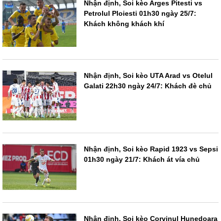
Nhận định, Soi kèo Arges Pitesti vs
Petrolul Ploiesti 01h30 ngày 25/7:
Khách không khách khí
Nhận định, Soi kèo UTA Arad vs Otelul
Galati 22h30 ngày 24/7: Khách đè chủ
Nhận định, Soi kèo Rapid 1923 vs Sepsi
01h30 ngày 21/7: Khách át vía chủ
Nhận định, Soi kèo Corvinul Hunedoara