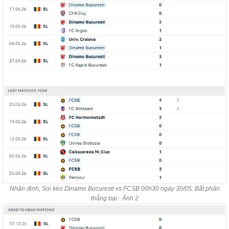
Nhận định, Soi kèo Dinamo Bucuresti vs FCSB 00h30 ngày 30/05: Bất phân
thắng bại - Ảnh 2