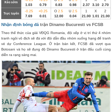
Kèo sớm
1.03
0.79
0.83
0.98
2.37
3.10
2.70
-
0.25
+
0.25
O
2.5
U
2.5
1
X
2
Trực tuyến
7.69
0.01
12.00
0.04
21.00
1.01
21.00
Nhận định bóng đá
trận Dinamo Bucuresti vs FCSB
Theo thể thức của giải VĐQG Romania, đội xếp ở vị trí thứ 4 nhóm
tranh ngôi vô địch sẽ đá với đội dẫn đầu nhóm xuống hạng để tranh
vé dự Conference League. Ở trận bán kết, FCSB đã vượt qua
Botosani và họ sẽ đụng độ Dinamo Bucuresti ở trận đấu cuối cùng
diễn ra rạng sáng mai.