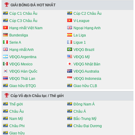
GIẢI BÓNG ĐÁ HOT NHẤT
Cúp C1 Châu Âu
Cúp C2 Châu Âu
Cúp C3 Châu Âu
V-League
Hạng nhất Việt Nam
Ngoại Hạng Anh
Bundesliga
La Liga
Serie A
Ligue 1
Hạng nhất Anh
VĐQG Brazil
VĐQG Argentina
VĐQG Mỹ
VĐQG Mexico
VĐQG Nhật Bản
VĐQG Hàn Quốc
VĐQG Australia
VĐQG Thái Lan
VĐQG Indonesia
Giao hữu ĐTQG
Giao hữu CLB
Cúp Vô địch Châu lục / Thế giới
Thế giới
Đông Nam Á
Châu Âu
Châu Á
Nam Mỹ
Bắc-Trung Mỹ
Châu Phi
Châu Đại Dương
Giao hữu