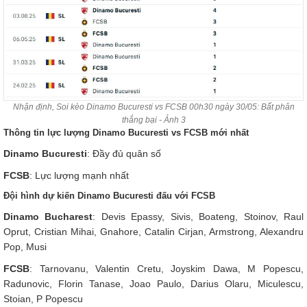
Nhận định, Soi kèo Dinamo Bucuresti vs FCSB 00h30 ngày 30/05: Bất phân
thắng bại - Ảnh 3
Thông tin lực lượng Dinamo Bucuresti vs FCSB mới nhất
Dinamo Bucuresti
: Đầy đủ quân số
FCSB
: Lực lượng mạnh nhất
Đội hình dự kiến Dinamo Bucuresti đấu với FCSB
Dinamo Bucharest
: Devis Epassy, Sivis, Boateng, Stoinov, Raul
Oprut, Cristian Mihai, Gnahore, Catalin Cirjan, Armstrong, Alexandru
Pop, Musi
FCSB
: Tarnovanu, Valentin Cretu, Joyskim Dawa, M Popescu,
Radunovic, Florin Tanase, Joao Paulo, Darius Olaru, Miculescu,
Stoian, P Popescu