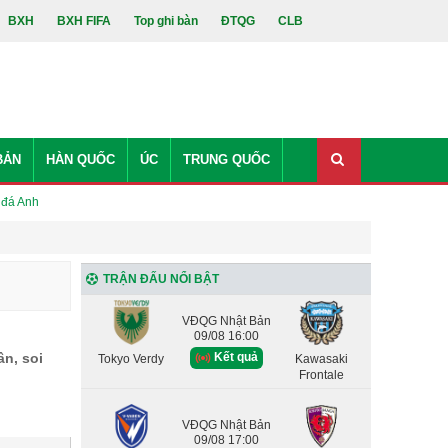
BXH
BXH FIFA
Top ghi bàn
ĐTQG
CLB
BẢN
HÀN QUỐC
ÚC
TRUNG QUỐC
 đá Anh
TRẬN ĐẤU NỔI BẬT
VĐQG Nhật Bản
09/08 16:00
ân, soi
Kết quả
Tokyo Verdy
Kawasaki
Frontale
VĐQG Nhật Bản
09/08 17:00