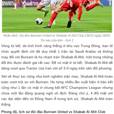
Nhận định, Soi kèo Buriram United vs Shabab Al Ahli Club 23h15 ngày 18/04:
Tin vào cửa trên - Ảnh 1
Vòng tứ kết, do tình hình căng thẳng ở khu vực Trung Đông, ban tổ
chức quyết định chỉ đã duy nhất 1 trận tại Saudi Arabia và không
may đối với Buriram là họ chạm trán Shabab Al Ahli, một trong những
đối thủ được đánh giá rất cao. Để có mặt ở tứ kết, Shabab Al Ahli dễ
dàng vượt qua Tractor của Iran với số 3-0 ngay trên sân đối phương.
Xét về thực lực cũng như kinh nghiệm trận mạc, Shabab Al Ahli hoàn
toàn vượt trội so với Buriram. Họ từng nhiều lần xuất hiện ở bán kết
cũng như 1 lần có mặt ở chung kết AFC Champions League nhưng
chưa một lần đăng quang ngôi vô địch. Đáng chú ý, 4 đối mặt với
các đại diện đến từ Đông Nam Á trong lịch sử, Shabab Al Ahli toàn
thắng
Phong độ, lịch sử đối đầu Buriram United vs Shabab Al Ahli Club