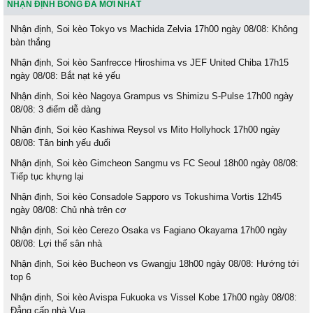
NHẬN ĐỊNH BÓNG ĐÁ MỚI NHẤT
Nhận định, Soi kèo Tokyo vs Machida Zelvia 17h00 ngày 08/08: Không
bàn thắng
Nhận định, Soi kèo Sanfrecce Hiroshima vs JEF United Chiba 17h15
ngày 08/08: Bắt nạt kẻ yếu
Nhận định, Soi kèo Nagoya Grampus vs Shimizu S-Pulse 17h00 ngày
08/08: 3 điểm dễ dàng
Nhận định, Soi kèo Kashiwa Reysol vs Mito Hollyhock 17h00 ngày
08/08: Tân binh yếu đuối
Nhận định, Soi kèo Gimcheon Sangmu vs FC Seoul 18h00 ngày 08/08:
Tiếp tục khựng lại
Nhận định, Soi kèo Consadole Sapporo vs Tokushima Vortis 12h45
ngày 08/08: Chủ nhà trên cơ
Nhận định, Soi kèo Cerezo Osaka vs Fagiano Okayama 17h00 ngày
08/08: Lợi thế sân nhà
Nhận định, Soi kèo Bucheon vs Gwangju 18h00 ngày 08/08: Hướng tới
top 6
Nhận định, Soi kèo Avispa Fukuoka vs Vissel Kobe 17h00 ngày 08/08:
Đẳng cấp nhà Vua