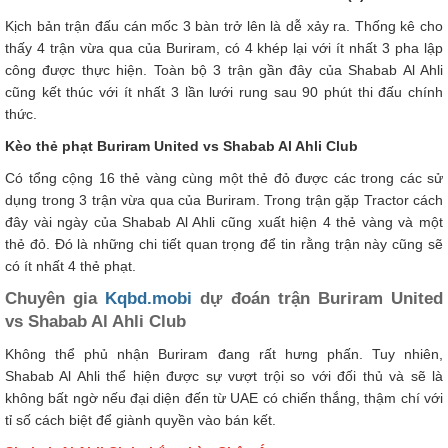
Kịch bản trận đấu cán mốc 3 bàn trở lên là dễ xảy ra. Thống kê cho
thấy 4 trận vừa qua của Buriram, có 4 khép lại với ít nhất 3 pha lập
công được thực hiện. Toàn bộ 3 trận gần đây của Shabab Al Ahli
cũng kết thúc với ít nhất 3 lần lưới rung sau 90 phút thi đấu chính
thức.
Kèo thẻ phạt Buriram United vs Shabab Al Ahli Club
Có tổng cộng 16 thẻ vàng cùng một thẻ đỏ được các trong các sử
dụng trong 3 trận vừa qua của Buriram. Trong trận gặp Tractor cách
đây vài ngày của Shabab Al Ahli cũng xuất hiện 4 thẻ vàng và một
thẻ đỏ. Đó là những chi tiết quan trọng để tin rằng trận này cũng sẽ
có ít nhất 4 thẻ phạt.
Chuyên gia
Kqbd.mobi
dự đoán trận Buriram United
vs Shabab Al Ahli Club
Không thể phủ nhận Buriram đang rất hưng phấn. Tuy nhiên,
Shabab Al Ahli thể hiện được sự vượt trội so với đối thủ và sẽ là
không bất ngờ nếu đại diện đến từ UAE có chiến thắng, thậm chí với
tỉ số cách biệt để giành quyền vào bán kết.