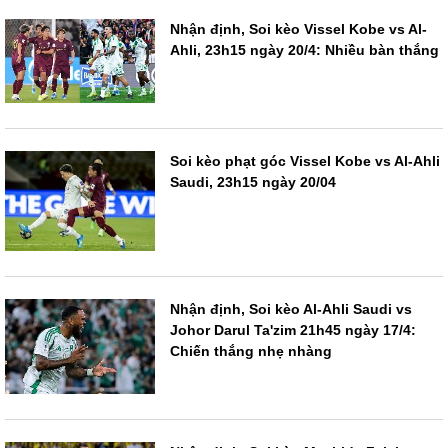
Nhận định, Soi kèo Vissel Kobe vs Al-
Ahli, 23h15 ngày 20/4: Nhiều bàn thắng
Soi kèo phạt góc Vissel Kobe vs Al-Ahli
Saudi, 23h15 ngày 20/04
Nhận định, Soi kèo Al-Ahli Saudi vs
Johor Darul Ta'zim 21h45 ngày 17/4:
Chiến thắng nhẹ nhàng