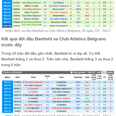
Nhận định, soi kèo Banfield vs Club Atletico Belgrano, 3h ngày 7/11 - Ảnh 2
Kết quả đối đầu Banfield vs Club Atletico Belgrano
trước đây
Trong 10 trận đối đầu gần nhất, Banfield tỏ ra lép vế. Cụ thể,
Banfield thắng 2 và thua 5. Trên sân nhà, Banfield thắng 3 và thua 2
trong 6 trận.
Nhận định, soi kèo Banfield vs Club Atletico Belgrano, 3h ngày 7/11 - Ảnh 3