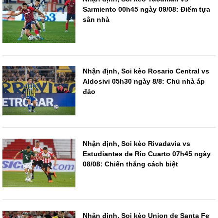
Sarmiento 00h45 ngày 09/08: Điểm tựa
sân nhà
Nhận định, Soi kèo Rosario Central vs
Aldosivi 05h30 ngày 8/8: Chủ nhà áp
đảo
Nhận định, Soi kèo Rivadavia vs
Estudiantes de Rio Cuarto 07h45 ngày
08/08: Chiến thắng cách biệt
Nhận định, Soi kèo Union de Santa Fe