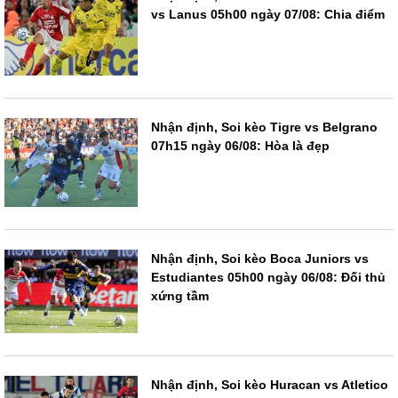
vs Lanus 05h00 ngày 07/08: Chia điểm
Nhận định, Soi kèo Tigre vs Belgrano
07h15 ngày 06/08: Hòa là đẹp
Nhận định, Soi kèo Boca Juniors vs
Estudiantes 05h00 ngày 06/08: Đối thủ
xứng tầm
Nhận định, Soi kèo Huracan vs Atletico