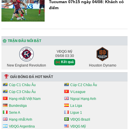
Tucuman 07h15 ngày 04/08: Khách có
điểm
TRẬN ĐẤU NỔI BẬT
VĐQG Mỹ
09/08 03:30
Kết quả
New England Revolution
Houston Dynamo
GIẢI BÓNG ĐÁ HOT NHẤT
Cúp C1 Châu Âu
Cúp C2 Châu Âu
Cúp C3 Châu Âu
V-League
Hạng nhất Việt Nam
Ngoại Hạng Anh
Bundesliga
La Liga
Serie A
Ligue 1
Hạng nhất Anh
VĐQG Brazil
VĐQG Argentina
VĐQG Mỹ