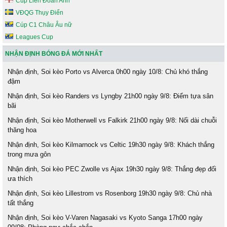
Cúp Liên Đoàn Anh
VĐQG Thụy Điển
Cúp C1 Châu Âu nữ
Leagues Cup
NHẬN ĐỊNH BÓNG ĐÁ MỚI NHẤT
Nhận định, Soi kèo Porto vs Alverca 0h00 ngày 10/8: Chủ khó thắng
đậm
Nhận định, Soi kèo Randers vs Lyngby 21h00 ngày 9/8: Điểm tựa sân
bãi
Nhận định, Soi kèo Motherwell vs Falkirk 21h00 ngày 9/8: Nối dài chuỗi
thăng hoa
Nhận định, Soi kèo Kilmarnock vs Celtic 19h30 ngày 9/8: Khách thắng
trong mưa gôn
Nhận định, Soi kèo PEC Zwolle vs Ajax 19h30 ngày 9/8: Thắng đẹp đối
ưa thích
Nhận định, Soi kèo Lillestrom vs Rosenborg 19h30 ngày 9/8: Chủ nhà
tất thắng
Nhận định, Soi kèo V-Varen Nagasaki vs Kyoto Sanga 17h00 ngày