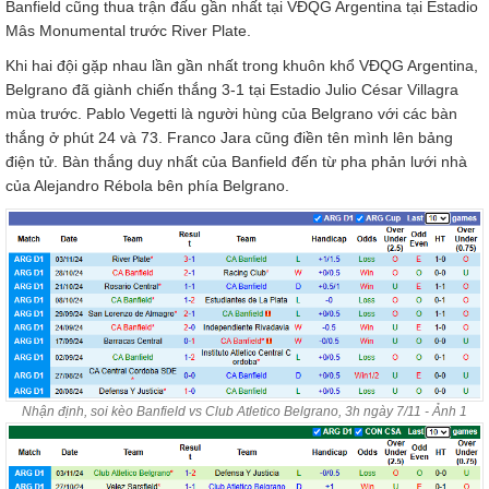
Banfield cũng thua trận đấu gần nhất tại VĐQG Argentina tại Estadio
Mâs Monumental trước River Plate.
Khi hai đội gặp nhau lần gần nhất trong khuôn khổ VĐQG Argentina,
Belgrano đã giành chiến thắng 3-1 tại Estadio Julio César Villagra
mùa trước. Pablo Vegetti là người hùng của Belgrano với các bàn
thắng ở phút 24 và 73. Franco Jara cũng điền tên mình lên bảng
điện tử. Bàn thắng duy nhất của Banfield đến từ pha phản lưới nhà
của Alejandro Rébola bên phía Belgrano.
Nhận định, soi kèo Banfield vs Club Atletico Belgrano, 3h ngày 7/11 - Ảnh 1