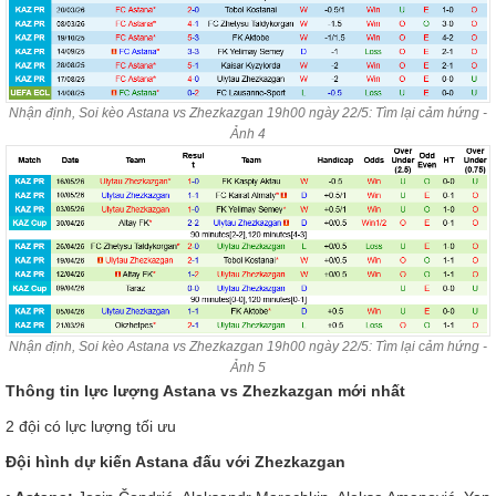
Nhận định, Soi kèo Astana vs Zhezkazgan 19h00 ngày 22/5: Tìm lại cảm hứng -
Ảnh 4
Nhận định, Soi kèo Astana vs Zhezkazgan 19h00 ngày 22/5: Tìm lại cảm hứng -
Ảnh 5
Thông tin lực lượng Astana vs Zhezkazgan mới nhất
2 đội có lực lượng tối ưu
Đội hình dự kiến Astana đấu với Zhezkazgan