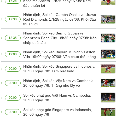
Kashima Antlers 17h25 ngày 07/08: Khởi
17:25
đầu thuận lợi
Nhận định, Soi kèo Gamba Osaka vs Urawa
Red Diamonds 17h25 ngày 07/08: Khởi đầu
17:30
thuận lợi
Nhận định, Soi kèo Beijing Guoan vs
Shenzhen Peng City 18h35 ngày 07/08: Kèo
18:35
chấp quá sâu
Nhận định, Soi kèo Bayern Munich vs Aston
19:00
Villa 19h00 ngày 07/08: Vẫn chưa thể thắng
Nhận định, Soi kèo Singapore vs Indonesia
20:00
20h00 ngày 7/8: Tạm biệt Indo
Nhận định, Soi kèo Việt Nam vs Cambodia
20:00
20h00 ngày 7/8: Thắng nhẹ lấy vé
Soi kèo phạt góc Việt Nam vs Cambodia,
20:00
20h00 ngày 7/8
Soi kèo phạt góc Singapore vs Indonesia,
20:00
20h00 ngày 7/8