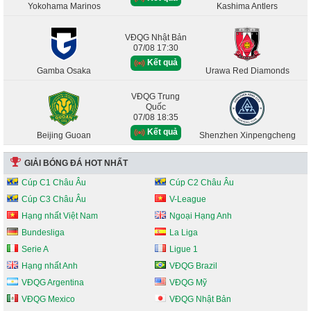
Yokohama Marinos
Kashima Antlers
VĐQG Nhật Bản
07/08 17:30
Kết quả
Gamba Osaka
Urawa Red Diamonds
VĐQG Trung
Quốc
07/08 18:35
Kết quả
Beijing Guoan
Shenzhen Xinpengcheng
GIẢI BÓNG ĐÁ HOT NHẤT
Cúp C1 Châu Âu
Cúp C2 Châu Âu
Cúp C3 Châu Âu
V-League
Hạng nhất Việt Nam
Ngoại Hạng Anh
Bundesliga
La Liga
Serie A
Ligue 1
Hạng nhất Anh
VĐQG Brazil
VĐQG Argentina
VĐQG Mỹ
VĐQG Mexico
VĐQG Nhật Bản