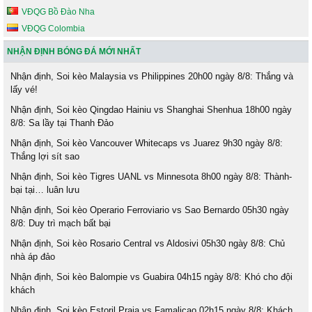
VĐQG Bồ Đào Nha
VĐQG Colombia
NHẬN ĐỊNH BÓNG ĐÁ MỚI NHẤT
Nhận định, Soi kèo Malaysia vs Philippines 20h00 ngày 8/8: Thắng và
lấy vé!
Nhận định, Soi kèo Qingdao Hainiu vs Shanghai Shenhua 18h00 ngày
8/8: Sa lầy tại Thanh Đảo
Nhận định, Soi kèo Vancouver Whitecaps vs Juarez 9h30 ngày 8/8:
Thắng lợi sít sao
Nhận định, Soi kèo Tigres UANL vs Minnesota 8h00 ngày 8/8: Thành-
bại tại… luân lưu
Nhận định, Soi kèo Operario Ferroviario vs Sao Bernardo 05h30 ngày
8/8: Duy trì mạch bất bại
Nhận định, Soi kèo Rosario Central vs Aldosivi 05h30 ngày 8/8: Chủ
nhà áp đảo
Nhận định, Soi kèo Balompie vs Guabira 04h15 ngày 8/8: Khó cho đội
khách
Nhận định, Soi kèo Estoril Praia vs Famalicao 02h15 ngày 8/8: Khách