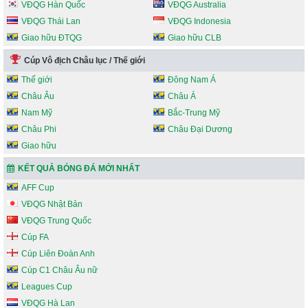
VĐQG Hàn Quốc
VĐQG Australia
VĐQG Thái Lan
VĐQG Indonesia
Giao hữu ĐTQG
Giao hữu CLB
Cúp Vô địch Châu lục / Thế giới
Thế giới
Đông Nam Á
Châu Âu
Châu Á
Nam Mỹ
Bắc-Trung Mỹ
Châu Phi
Châu Đại Dương
Giao hữu
KẾT QUẢ BÓNG ĐÁ MỚI NHẤT
AFF Cup
VĐQG Nhật Bản
VĐQG Trung Quốc
Cúp FA
Cúp Liên Đoàn Anh
Cúp C1 Châu Âu nữ
Leagues Cup
VĐQG Hà Lan