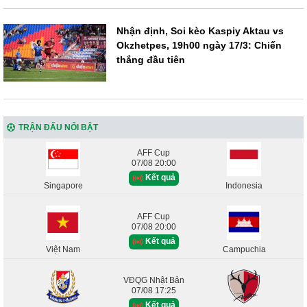
Nhận định, Soi kèo Kaspiy Aktau vs
Okzhetpes, 19h00 ngày 17/3: Chiến
thắng đầu tiên
TRẬN ĐẤU NỔI BẬT
AFF Cup
07/08 20:00
Kết quả
Singapore
Indonesia
AFF Cup
07/08 20:00
Kết quả
Việt Nam
Campuchia
VĐQG Nhật Bản
07/08 17:25
Kết quả