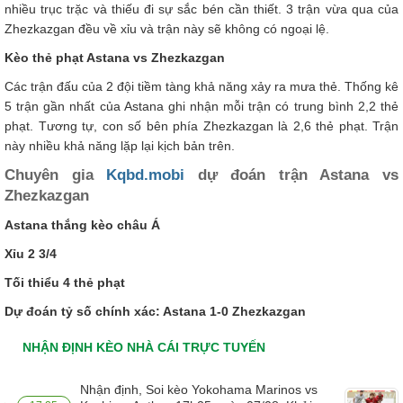
nhiều trục trặc và thiếu đi sự sắc bén cần thiết. 3 trận vừa qua của
Zhezkazgan đều về xỉu và trận này sẽ không có ngoại lệ.
Kèo thẻ phạt Astana vs Zhezkazgan
Các trận đấu của 2 đội tiềm tàng khả năng xảy ra mưa thẻ. Thống kê
5 trận gần nhất của Astana ghi nhận mỗi trận có trung bình 2,2 thẻ
phạt. Tương tự, con số bên phía Zhezkazgan là 2,6 thẻ phạt. Trận
này nhiều khả năng lặp lại kịch bản trên.
Chuyên gia
Kqbd.mobi
dự đoán trận Astana vs
Zhezkazgan
Astana thắng kèo châu Á
Xỉu 2 3/4
Tối thiểu 4 thẻ phạt
Dự đoán tỷ số chính xác: Astana 1-0 Zhezkazgan
NHẬN ĐỊNH KÈO NHÀ CÁI TRỰC TUYẾN
Nhận định, Soi kèo Yokohama Marinos vs