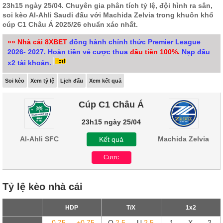
23h15 ngày 25/04. Chuyên gia phân tích tỷ lệ, đội hình ra sân,
soi kèo Al-Ahli Saudi đấu với Machida Zelvia trong khuôn khổ
cúp C1 Châu Á 2025/26 chuẩn xác nhất.
»» Nhà cái 8XBET
đồng hành chính thức Premier League
2026- 2027. Hoàn tiền vé cược thua
đầu tiên 100%.
Nạp đầu
x2 tài khoản.
Soi kèo
Xem tỷ lệ
Lịch đấu
Xem kết quả
Cúp C1 Châu Á
23h15 ngày 25/04
Al-Ahli SFC
Machida Zelvia
Kết quả
Cược
Tỷ lệ kèo nhà cái
HDP
T/X
1x2
-
0.75
+
0.75
O
2.5
U
2.5
1
X
2