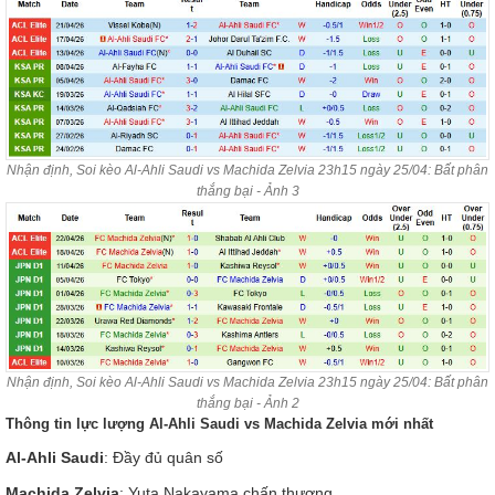
Nhận định, Soi kèo Al-Ahli Saudi vs Machida Zelvia 23h15 ngày 25/04: Bất phân
thắng bại - Ảnh 3
Nhận định, Soi kèo Al-Ahli Saudi vs Machida Zelvia 23h15 ngày 25/04: Bất phân
thắng bại - Ảnh 2
Thông tin lực lượng Al-Ahli Saudi vs Machida Zelvia mới nhất
Al-Ahli Saudi
: Đầy đủ quân số
Machida Zelvia
: Yuta Nakayama chấn thương