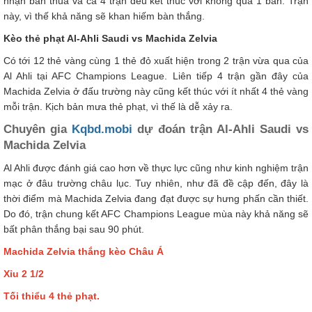
nhận bản thua và cả 4 trận đều kết thúc với không quá 1 bàn. Trận
này, vì thế khả năng sẽ khan hiếm bàn thắng.
Kèo thẻ phạt Al-Ahli Saudi vs Machida Zelvia
Có tới 12 thẻ vàng cùng 1 thẻ đỏ xuất hiện trong 2 trận vừa qua của
Al Ahli tại AFC Champions League. Liên tiếp 4 trận gần đây của
Machida Zelvia ở đấu trường này cũng kết thúc với ít nhất 4 thẻ vàng
mỗi trận. Kịch bản mưa thẻ phạt, vì thế là dễ xảy ra.
Chuyên gia
Kqbd.mobi
dự đoán trận Al-Ahli Saudi vs
Machida Zelvia
Al Ahli được đánh giá cao hơn về thực lực cũng như kinh nghiệm trận
mạc ở đâu trường châu lục. Tuy nhiên, như đã đề cập đến, đây là
thời điểm mà Machida Zelvia đang đạt được sự hưng phấn cần thiết.
Do đó, trận chung kết AFC Champions League mùa này khả năng sẽ
bất phân thắng bại sau 90 phút.
Machida Zelvia thắng kèo Châu Á
Xỉu 2 1/2
Tối thiểu 4 thẻ phạt.