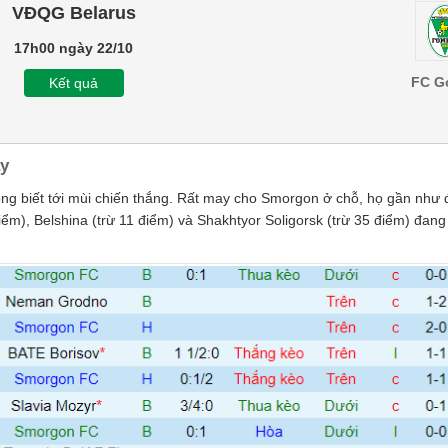
VĐQG Belarus
17h00 ngày 22/10
FC G
Kết quả
ây
 không biết tới mùi chiến thắng. Rất may cho Smorgon ở chỗ, họ gần nh
m), Belshina (trừ 11 điểm) và Shakhtyor Soligorsk (trừ 35 điểm) đang 