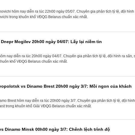
vichi hôm nay diễn ra lúc 22h00 ngày 05/07. Chuyên gia phân tích tỷ lệ, đội hình 
ovichi trong khuôn khổ VĐQG Belarus chuẩn xác nhất.
 Dnepr Mogilev 20h00 ngày 04/07: Lấy lại niềm tin
m nay diễn ra lúc 20h00 ngày 04/07. Chuyên gia phân tích tỷ lệ, đội hình ra sân, 
 khuôn khổ VĐQG Belarus chuẩn xác nhất.
vopolotsk vs Dinamo Brest 20h00 ngày 3/7: Mồi ngon của khách
o Brest hôm nay diễn ra lúc 20h00 ngày 3/7. Chuyên gia phân tích tỷ lệ, đội hình 
est trong khuôn khổ Giải VĐQG Belarus chuẩn xác nhất.
vs Dinamo Minsk 00h00 ngày 3/7: Chênh lệch trình độ