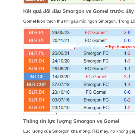
Kết quả đối đầu Smorgon vs Gomel trước đây
Gomel luôn thích thú khi gặp mồi ngon Smorgon. Trong 10
Thông tin lực lượng Smorgon vs Gomel
Lực lượng của Smorgon khá mỏng. Rất may, họ không gặp 