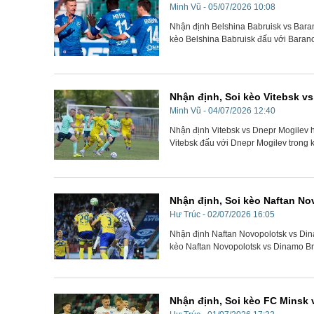
Minh Vũ - 05/07/2026 10:08
Nhận định Belshina Babruisk vs Barano
kèo Belshina Babruisk đấu với Baran
Nhận định, Soi kèo Vitebsk vs
Minh Vũ - 04/07/2026 12:40
Nhận định Vitebsk vs Dnepr Mogilev hô
Vitebsk đấu với Dnepr Mogilev trong
Nhận định, Soi kèo Naftan No
Hư Trúc - 02/07/2026 16:05
Nhận định Naftan Novopolotsk vs Dinam
kèo Naftan Novopolotsk vs Dinamo Br
Nhận định, Soi kèo FC Minsk 