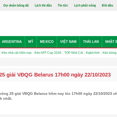
Dự đoán bóng đá
Lịch thi đấu
Tin tức
Lịch phát sóng
Đối đầu
ARGENTINA
MỸ
MEXICO
VIỆT NAM
THÁI LAN
NHẬT 
Kèo nhà cái hôm nay
Kèo AFF Cup 2026
TOP Nhà Cái
Kqbd Anh
Kèo bóng
5 giải VĐQG Belarus 17h00 ngày 22/10/2023
vòng 25 giải VĐQG Belarus hôm nay lúc 17h00 ngày 22/10/2023 c
h nhất.