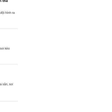
h thế
đội hình ra
 soi kèo
a sân, soi