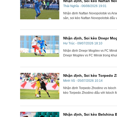
Nhận định, Soi kèo Naftan No
Thái Nghĩa - 06/08/2026 19:01
Nhận định Naftan Novopolotsk vs Arse
sân, soi kèo Naftan Novopolotsk đấu
Nhận định, Soi kèo Dnepr Mog
Hư Trúc - 09/07/2026 18:10
Nhận định Dnepr Mogilev vs FC Minsk h
Dnepr Mogilev vs FC Minsk trong khu
Nhận định, Soi kèo Torpedo Z
Minh Vũ - 05/07/2026 10:14
Nhận định Torpedo Zhodino vs Isloch M
kèo Torpedo Zhodino đấu với Isloch 
Nhận định, Soi kèo Belshina 