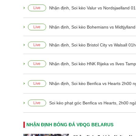
Nhận định, Soi kèo Valur vs Nordsjaelland 
Live
Nhận định, Soi kèo Bohemians vs Midtjyllan
Live
Nhận định, Soi kèo Bristol City vs Walsall 0
Live
Nhận định, Soi kèo HNK Rijeka vs Ilves Tamp
Live
Nhận định, Soi kèo Benfica vs Hearts 2h00 
Live
Soi kèo phạt góc Benfica vs Hearts, 2h00 ng
Live
NHẬN ĐỊNH BÓNG ĐÁ VĐQG BELARUS