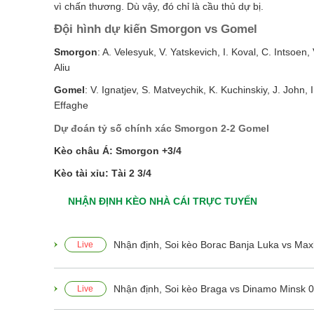
vì chấn thương. Dù vậy, đó chỉ là cầu thủ dự bị.
Đội hình dự kiến Smorgon vs Gomel
Smorgon
: A. Velesyuk, V. Yatskevich, I. Koval, C. Intsoe
Aliu
Gomel
: V. Ignatjev, S. Matveychik, K. Kuchinskiy, J. John, 
Effaghe
Dự đoán tỷ số chính xác Smorgon 2-2 Gomel
Kèo châu Á: Smorgon +3/4
Kèo tài xỉu: Tài 2 3/4
NHẬN ĐỊNH KÈO NHÀ CÁI TRỰC TUYẾN
Nhận định, Soi kèo Borac Banja Luka vs Max
Live
Nhận định, Soi kèo Braga vs Dinamo Minsk 0
Live