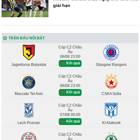
giải hạn
TRẬN ĐẤU NỔI BẬT
Cúp C2 Châu
Âu
06/08 23:00
Kết quả
Jagiellonia Bialystok
Glasgow Rangers
Cúp C2 Châu
Âu
06/08 23:00
Kết quả
Maccabi Tel Aviv
CSKA Sofia
Cúp C2 Châu
Âu
07/08 00:00
Kết quả
Lech Poznan
KI Klaksvik
Cúp C2 Châu
Âu