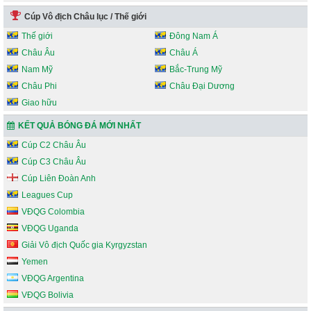
Cúp Vô địch Châu lục / Thế giới
Thế giới
Đông Nam Á
Châu Âu
Châu Á
Nam Mỹ
Bắc-Trung Mỹ
Châu Phi
Châu Đại Dương
Giao hữu
KẾT QUẢ BÓNG ĐÁ MỚI NHẤT
Cúp C2 Châu Âu
Cúp C3 Châu Âu
Cúp Liên Đoàn Anh
Leagues Cup
VĐQG Colombia
VĐQG Uganda
Giải Vô địch Quốc gia Kyrgyzstan
Yemen
VĐQG Argentina
VĐQG Bolivia