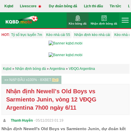
Kqbd
Livescore
Dự đoán bóng đá
Lịch thi đấu
Tin tức
L
Kèo bóng đá
Nhận định bóng đá
HOT:
Tỷ số trực tuyến 7m
Kèo nhà cái 55
Nhận định kèo nhà cái
Kèo nhà c
Kqbd
»
Nhận định bóng đá
»
Argentina
»
VĐQG Argentina
»» NẠP ĐẦU x100% - 8XBET
Nhận định Newell's Old Boys vs
Sarmiento Junin, vòng 12 VĐQG
Argentina 7h00 ngày 6/11
Thanh Huyền
- 05/11/2023 01:19
Nhận định Newell's Old Boys vs Sarmiento Junin, dự đoán kết