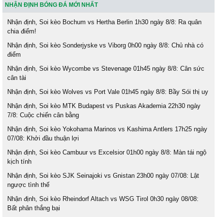
NHẬN ĐỊNH BÓNG ĐÁ MỚI NHẤT
Nhận định, Soi kèo Bochum vs Hertha Berlin 1h30 ngày 8/8: Ra quân
chia điểm!
Nhận định, Soi kèo Sonderjyske vs Viborg 0h00 ngày 8/8: Chủ nhà có
điểm
Nhận định, Soi kèo Wycombe vs Stevenage 01h45 ngày 8/8: Cân sức
cân tài
Nhận định, Soi kèo Wolves vs Port Vale 01h45 ngày 8/8: Bầy Sói thị uy
Nhận định, Soi kèo MTK Budapest vs Puskas Akademia 22h30 ngày
7/8: Cuộc chiến cân bằng
Nhận định, Soi kèo Yokohama Marinos vs Kashima Antlers 17h25 ngày
07/08: Khởi đầu thuận lợi
Nhận định, Soi kèo Cambuur vs Excelsior 01h00 ngày 8/8: Màn tái ngộ
kịch tính
Nhận định, Soi kèo SJK Seinajoki vs Gnistan 23h00 ngày 07/08: Lật
ngược tình thế
Nhận định, Soi kèo Rheindorf Altach vs WSG Tirol 0h30 ngày 08/08:
Bất phân thắng bại