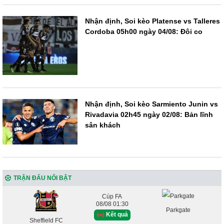
Nhận định, Soi kèo Platense vs Talleres
Cordoba 05h00 ngày 04/08: Đôi co
Nhận định, Soi kèo Sarmiento Junin vs
Rivadavia 02h45 ngày 02/08: Bản lĩnh
sân khách
TRẬN ĐẤU NỔI BẬT
Cúp FA
08/08 01:30
Parkgate
Kết quả
Sheffield FC