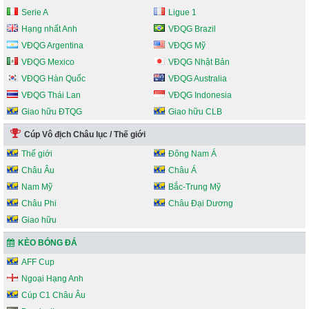
Serie A
Ligue 1
Hạng nhất Anh
VĐQG Brazil
VĐQG Argentina
VĐQG Mỹ
VĐQG Mexico
VĐQG Nhật Bản
VĐQG Hàn Quốc
VĐQG Australia
VĐQG Thái Lan
VĐQG Indonesia
Giao hữu ĐTQG
Giao hữu CLB
Cúp Vô địch Châu lục / Thế giới
Thế giới
Đông Nam Á
Châu Âu
Châu Á
Nam Mỹ
Bắc-Trung Mỹ
Châu Phi
Châu Đại Dương
Giao hữu
KÈO BÓNG ĐÁ
AFF Cup
Ngoại Hạng Anh
Cúp C1 Châu Âu