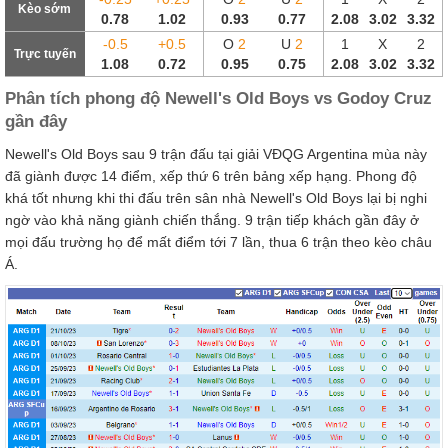
Kèo sớm
0.78
1.02
0.93
0.77
2.08
3.02
3.32
-
0.5
+
0.5
O
2
U
2
1
X
2
Trực tuyến
1.08
0.72
0.95
0.75
2.08
3.02
3.32
Phân tích phong độ Newell's Old Boys vs Godoy Cruz
gần đây
Newell's Old Boys sau 9 trận đấu tại giải VĐQG Argentina mùa này
đã giành được 14 điểm, xếp thứ 6 trên bảng xếp hạng. Phong độ
khá tốt nhưng khi thi đấu trên sân nhà Newell's Old Boys lại bị nghi
ngờ vào khả năng giành chiến thắng. 9 trận tiếp khách gần đây ở
mọi đấu trường họ để mất điểm tới 7 lần, thua 6 trận theo kèo châu
Á.