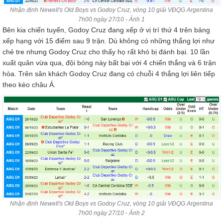
Nhận định Newell's Old Boys vs Godoy Cruz, vòng 10 giải VĐQG Argentina
7h00 ngày 27/10 - Ảnh 1
Bên kia chiến tuyến, Godoy Cruz đang xếp ở vị trí thứ 4 trên bảng
xếp hạng với 15 điểm sau 9 trận. Dù không có những thắng lợi như
chẻ tre nhưng Godoy Cruz cho thấy họ rất khó bị đánh bại. 10 lần
xuất quân vừa qua, đội bóng này bất bại với 4 chiến thắng và 6 trận
hòa. Trên sân khách Godoy Cruz đang có chuỗi 4 thắng lợi liên tiếp
theo kèo châu Á.
Nhận định Newell's Old Boys vs Godoy Cruz, vòng 10 giải VĐQG Argentina
7h00 ngày 27/10 - Ảnh 2