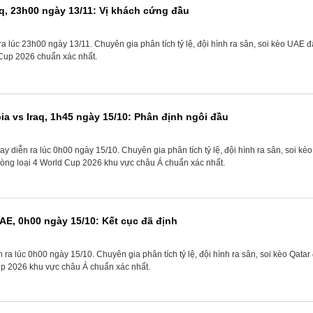
aq, 23h00 ngày 13/11: Vị khách cứng đầu
 lúc 23h00 ngày 13/11. Chuyên gia phân tích tỷ lệ, đội hình ra sân, soi kèo UAE đ
 Cup 2026 chuẩn xác nhất.
ia vs Iraq, 1h45 ngày 15/10: Phân định ngôi đầu
y diễn ra lúc 0h00 ngày 15/10. Chuyên gia phân tích tỷ lệ, đội hình ra sân, soi kè
Vòng loại 4 World Cup 2026 khu vực châu Á chuẩn xác nhất.
AE, 0h00 ngày 15/10: Kết cục đã định
a lúc 0h00 ngày 15/10. Chuyên gia phân tích tỷ lệ, đội hình ra sân, soi kèo Qata
up 2026 khu vực châu Á chuẩn xác nhất.