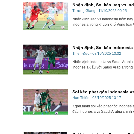
Nhận định, Soi kèo Iraq vs In
Trường Giang - 11/10/2025 00:25
Nhận định Iraq vs Indonesia hôm nay d
Indonesia trong khuôn khổ Vòng loại
Nhận định, Soi kèo Indonesia 
Thiên Đức - 08/10/2025 13:32
Nhận định Indonesia vs Saudi Arabia h
Indonesia đấu với Saudi Arabia trong
Soi kèo phạt góc Indonesia vs
Hàn Thiên - 08/10/2025 13:17
Kqbd.mobi soi kèo phạt góc Indonesia 
đấu Indonesia vs Saudi Arabia chính 