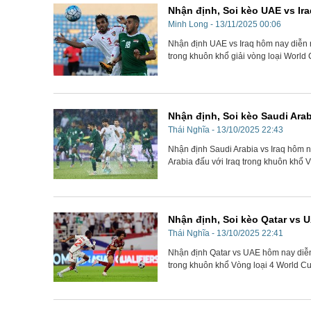
Nhận định, Soi kèo UAE vs Ir
Minh Long - 13/11/2025 00:06
Nhận định UAE vs Iraq hôm nay diễn ra
trong khuôn khổ giải vòng loại World
Nhận định, Soi kèo Saudi Arab
Thái Nghĩa - 13/10/2025 22:43
Nhận định Saudi Arabia vs Iraq hôm na
Arabia đấu với Iraq trong khuôn khổ 
Nhận định, Soi kèo Qatar vs U
Thái Nghĩa - 13/10/2025 22:41
Nhận định Qatar vs UAE hôm nay diễn r
trong khuôn khổ Vòng loại 4 World C