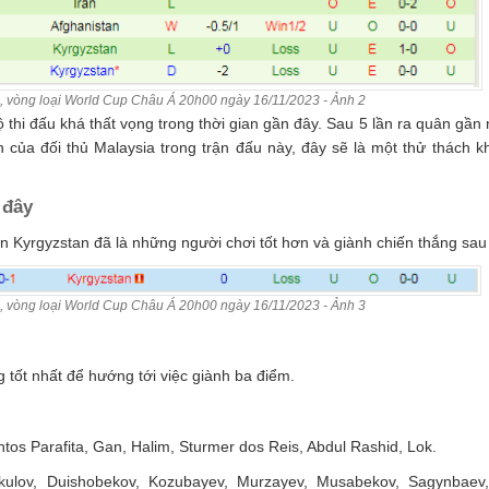
, vòng loại World Cup Châu Á 20h00 ngày 16/11/2023 - Ảnh 2
 thi đấu khá thất vọng trong thời gian gần đây. Sau 5 lần ra quân gần 
 của đối thủ Malaysia trong trận đấu này, đây sẽ là một thử thách k
 đây
yển Kyrgyzstan đã là những người chơi tốt hơn và giành chiến thắng sau
, vòng loại World Cup Châu Á 20h00 ngày 16/11/2023 - Ảnh 3
g tốt nhất để hướng tới việc giành ba điểm.
tos Parafita, Gan, Halim, Sturmer dos Reis, Abdul Rashid, Lok.
ykulov, Duishobekov, Kozubayev, Murzayev, Musabekov, Sagynbaev,