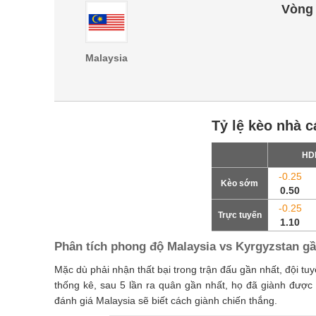
Vòng 
Malaysia
Tỷ lệ kèo nhà c
HD
-
0.25
Kèo sớm
0.50
-
0.25
Trực tuyến
1.10
Phân tích phong độ Malaysia vs Kyrgyzstan g
Mặc dù phải nhận thất bại trong trận đấu gần nhất, đội tu
thống kê, sau 5 lần ra quân gần nhất, họ đã giành được
đánh giá Malaysia sẽ biết cách giành chiến thắng.