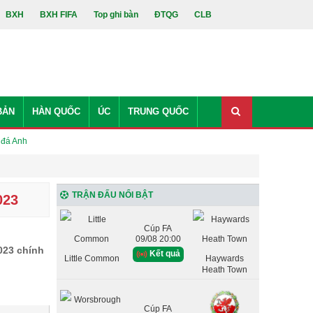
BXH
BXH FIFA
Top ghi bàn
ĐTQG
CLB
BẢN
HÀN QUỐC
ÚC
TRUNG QUỐC
 đá Anh
TRẬN ĐẤU NỔI BẬT
023
Cúp FA
09/08 20:00
023 chính
Kết quả
Little Common
Haywards
Heath Town
Cúp FA