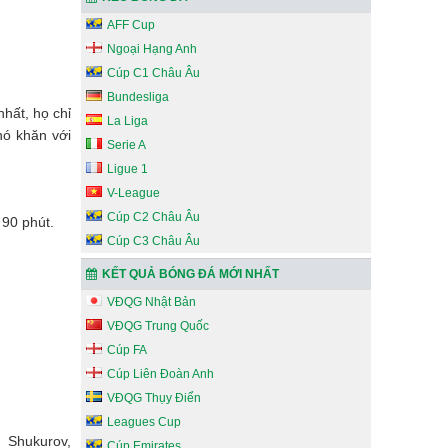
AFF Cup
Ngoại Hạng Anh
Cúp C1 Châu Âu
Bundesliga
nhất, họ chỉ
La Liga
hó khăn với
Serie A
Ligue 1
V-League
Cúp C2 Châu Âu
 90 phút.
Cúp C3 Châu Âu
KẾT QUẢ BÓNG ĐÁ MỚI NHẤT
VĐQG Nhật Bản
VĐQG Trung Quốc
Cúp FA
Cúp Liên Đoàn Anh
VĐQG Thụy Điển
Leagues Cup
 Shukurov,
Cúp Emirates