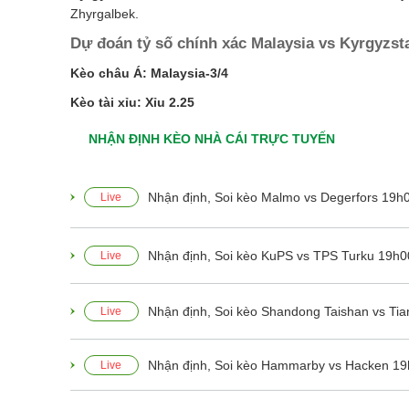
Zhyrgalbek.
Dự đoán tỷ số chính xác Malaysia vs Kyrgyzst
Kèo châu Á: Malaysia-3/4
Kèo tài xỉu: Xỉu 2.25
NHẬN ĐỊNH KÈO NHÀ CÁI TRỰC TUYẾN
Nhận định, Soi kèo Malmo vs Degerfors 19h0
Live
Nhận định, Soi kèo KuPS vs TPS Turku 19h0
Live
Nhận định, Soi kèo Shandong Taishan vs Tian
Live
Nhận định, Soi kèo Hammarby vs Hacken 19h
Live