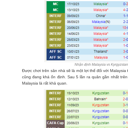
Nhận định Malaysia vs Kyrgyzstan
Được chơi trên sân nhà sẽ là một lợi thế đối với Malaysia
cũng đang khá ổn định. Sau 5 lần ra quân gần nhất trên
Malaysia là rất khả quan.