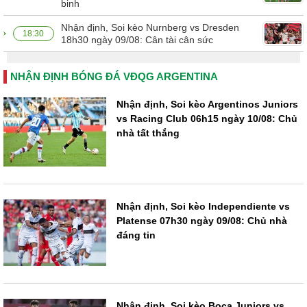
binh
Nhận định, Soi kèo Nurnberg vs Dresden
18:30
18h30 ngày 09/08: Cân tài cân sức
NHẬN ĐỊNH BÓNG ĐÁ VĐQG ARGENTINA
Nhận định, Soi kèo Argentinos Juniors
vs Racing Club 06h15 ngày 10/08: Chủ
nhà tất thắng
Nhận định, Soi kèo Independiente vs
Platense 07h30 ngày 09/08: Chủ nhà
đáng tin
Nhận định, Soi kèo Boca Juniors vs