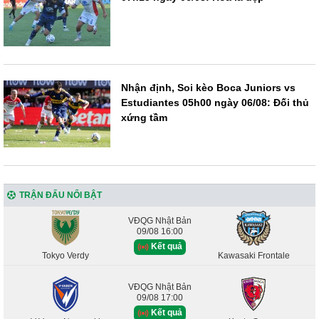
Nhận định, Soi kèo Boca Juniors vs
Estudiantes 05h00 ngày 06/08: Đối thủ
xứng tầm
TRẬN ĐẤU NỔI BẬT
VĐQG Nhật Bản
09/08 16:00
Kết quả
Tokyo Verdy
Kawasaki Frontale
VĐQG Nhật Bản
09/08 17:00
Kết quả