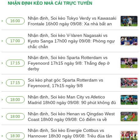
NHẬN ĐỊNH KÈO NHÀ CÁI TRỰC TUYẾN
Nhận định, Soi kèo Tokyo Verdy vs Kawasaki
16:00
Frontale 16h00 ngày 09/08: Xa nhà bất an
Nhận định, Soi kèo V-Varen Nagasaki vs
Kyoto Sanga 17h00 ngày 09/08: Phòng ngự
17:00
chắc chắn
Nhận định, Soi kèo Sparta Rotterdam vs
Feyenoord 17h15 ngày 9/8: Thắng đẹp ở
17:15
derby
Soi kèo phạt góc Sparta Rotterdam vs
17:15
Feyenoord, 17h15 ngày 9/8
Nhận định, Soi kèo Man City vs Atletico
18:00
Madrid 18h00 ngày 09/08: 90 phút không đủ
Nhận định, Soi kèo Henan vs Qingdao West
18:00
Coast 18h00 ngày 09/08: Có điểm ra về
Nhận định, Soi kèo Energie Cottbus vs
Hannover 18h30 ngày 09/08: Trêu đùa tân
18:30