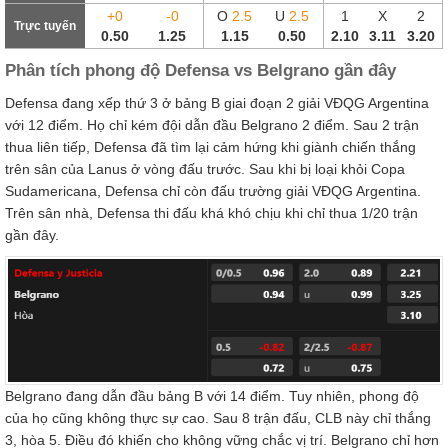
+
0
-
0
O
2.5
U
2.5
1
X
2
Trực tuyến
0.50
1.25
1.15
0.50
2.10
3.11
3.20
Phân tích phong độ Defensa vs Belgrano gần đây
Defensa đang xếp thứ 3 ở bảng B giai đoạn 2 giải VĐQG Argentina
với 12 điểm. Họ chỉ kém đội dẫn đầu Belgrano 2 điểm. Sau 2 trận
thua liên tiếp, Defensa đã tìm lại cảm hứng khi giành chiến thắng
trên sân của Lanus ở vòng đấu trước. Sau khi bị loại khỏi Copa
Sudamericana, Defensa chỉ còn đấu trường giải VĐQG Argentina.
Trên sân nhà, Defensa thi đấu khá khó chịu khi chỉ thua 1/20 trận
gần đây.
Belgrano đang dẫn đầu bảng B với 14 điểm. Tuy nhiên, phong độ
của họ cũng không thực sự cao. Sau 8 trận đấu, CLB này chỉ thắng
3, hòa 5. Điều đó khiến cho không vững chắc vị trí. Belgrano chỉ hơn