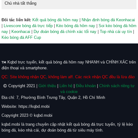
Chủ nhà tất thắng
Đối tác liên kết:
Kết quả bóng đá hôm nay
|
Nhận định bóng đá Keonhacai
|
Livescore bóng đá trực tiếp
|
Kèo bóng đá hôm nay
|
Soi kèo bóng đá hôm
nay
|
Keonhacai
|
Dự đoán bóng đá chính xác tối nay
|
Top nhà cái uy tín
|
Kèo bóng đá AFF Cup
Kqbd trực tuyến, kết quả bóng đá hôm nay NHANH và CHÍNH XÁC trên
điện thoại và smartphone.
QC: Site không nhận QC, không làm aff. Các nick nhận QC đều là lừa đảo
Copyright 2021 |
Giới thiệu
|
Liên hệ
|
Điều khoản
|
Chính sách riêng tư
và cookie
Địa chỉ: 7, Phường Bình Trưng Tây, Quận 2, Hồ Chí Minh
Website: https://kqbd.mobi
Copyright 2023 © kqbd.mobi
kqbd.mobi là trang chuyên cập nhật kết quả bóng đá trực tuyến, tỷ lệ kèo
bóng đá, kèo nhà cái, dự đoán bóng đá từ siêu máy tính.