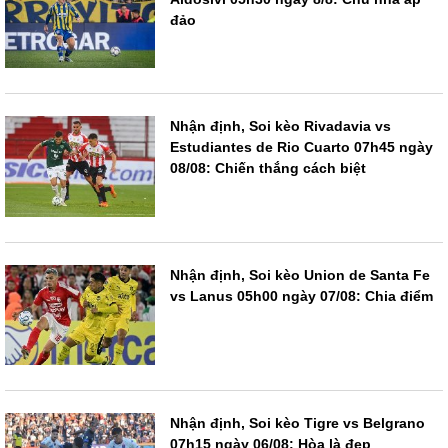
đảo
Nhận định, Soi kèo Rivadavia vs
Estudiantes de Rio Cuarto 07h45 ngày
08/08: Chiến thắng cách biệt
Nhận định, Soi kèo Union de Santa Fe
vs Lanus 05h00 ngày 07/08: Chia điểm
Nhận định, Soi kèo Tigre vs Belgrano
07h15 ngày 06/08: Hòa là đẹp