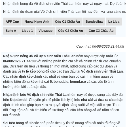
Nhận định bóng đá Vô địch sinh viên Thái Lan hôm nay và ngày mai: Dự đoán kết 
Nhận định dự đoán giải Vô địch sinh viên Thái Lan tối nay-đêm và rạng sáng mai
AFF Cup
Ngoại Hạng Anh
Cúp C1 Châu Âu
Bundesliga
La Liga
Serie A
Ligue 1
V-League
Cúp C2 Châu Âu
Cúp C3 Châu Âu
Cập nhật:
06/08/2026 21:44:08
Nhận định bóng đá Vô địch sinh viên Thái Lan
hôm nay được cập nhật lúc
06/08/2026 21:44:08
với những phân tích chi tiết và chính xác từ các chuyên
gia. Dựa trên dữ liệu và thông tin mới nhất,
ndbd
cung cấp các dự đoán và
đánh giá về
tỷ lệ
kèo bóng đá
cho các trận đấu tại
Vô địch sinh viên Thái Lan
.
Các
nhận định kèo
chính xác nhất sẽ giúp bạn có cái nhìn tổng quan về
những biến động
kèo nhà cái 5, bongdalu, bongdaso
và các yếu tố ảnh
hưởng đến kết quả trận đấu.
Nhận định kèo
Vô địch sinh viên Thái Lan
hôm nay sẽ được cung cấp đầy đủ
trên
Kqbd.mobi
. Chuyên gia sẽ phân tích tỷ lệ
kèo nhà cái
và đưa ra các nhận
định chính xác, giúp bạn đưa ra quyết định sáng suốt về việc đặt cược. Theo
dõi từng trận đấu và tìm hiểu về sự thay đổi của
kèo bóng đá
để nắm bắt cơ
hội tốt nhất.
Soi kèo bóng đá
từ các nhà phân tích uy tín sẽ mang đến cái nhìn rõ ràng về