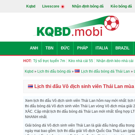
Kqbd
Livescore
Nhận định bóng đá
Kèo bóng đá
ANH
TBN
ĐỨC
PHÁP
ITALIA
BRAZIL
HOT:
Tỷ số trực tuyến 7m
Kèo nhà cái 55
Nhận định kèo nhà cái
Kqbd
»
Lịch thi đấu bóng đá
»
Lịch thi đấu bóng đá Thái Lan
»
Lịch thi đấu Vô địch sinh viên Thái Lan mùa 
Xem lịch thi đấu Vô địch sinh viên Thái Lan hôm nay mới nhất: lịch 
thi đấu bóng đá Vô địch sinh viên Thái Lan vòng Vô địch mùa giải 
XÁC. Cập nhật lịch thi đấu bóng đá Thái Lan mới nhất: tổng hợp LT
NHANH nhất.
Giải bóng đá Vô địch sinh viên Thái Lan là giải đấu hàng đầu trong
ngày mai bao gồm: lịch thi đấu giải Vô địch Quốc Gia Thái Lan (gi