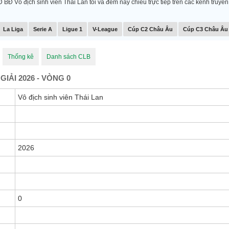
 BĐ Vô địch sinh viên Thái Lan tối và đêm nay chiếu trực tiếp trên các kênh truyền
La Liga
Serie A
Ligue 1
V-League
Cúp C2 Châu Âu
Cúp C3 Châu Âu
Thống kê
Danh sách CLB
GIẢI 2026 - VÒNG 0
Vô địch sinh viên Thái Lan
2026
0