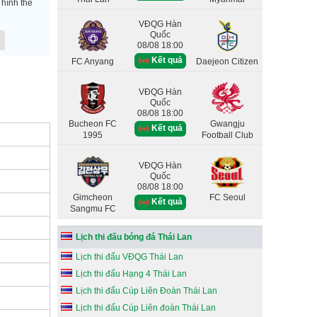
 hình thể
VĐQG Hàn
Quốc
08/08 18:00
Kết quả
FC Anyang
Daejeon Citizen
VĐQG Hàn
Quốc
08/08 18:00
Bucheon FC
Gwangju
Kết quả
1995
Football Club
VĐQG Hàn
Quốc
08/08 18:00
Gimcheon
FC Seoul
Kết quả
Sangmu FC
Lịch thi đấu bóng đá Thái Lan
Lịch thi đấu VĐQG Thái Lan
Lịch thi đấu Hạng 4 Thái Lan
Lịch thi đấu Cúp Liên Đoàn Thái Lan
Lịch thi đấu Cúp Liên đoàn Thái Lan