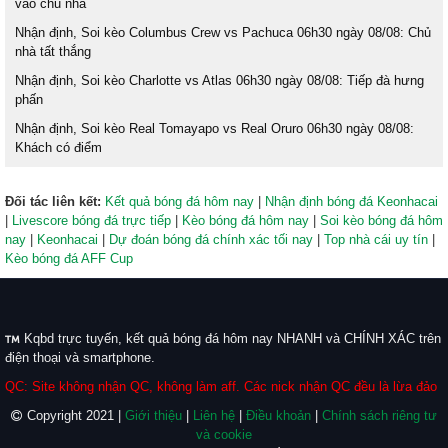
vào chủ nhà
Nhận định, Soi kèo Columbus Crew vs Pachuca 06h30 ngày 08/08: Chủ
nhà tất thắng
Nhận định, Soi kèo Charlotte vs Atlas 06h30 ngày 08/08: Tiếp đà hưng
phấn
Nhận định, Soi kèo Real Tomayapo vs Real Oruro 06h30 ngày 08/08:
Khách có điểm
Đối tác liên kết:
Kết quả bóng đá hôm nay
|
Nhận định bóng đá Keonhacai
|
Livescore bóng đá trực tiếp
|
Kèo bóng đá hôm nay
|
Soi kèo bóng đá hôm
nay
|
Keonhacai
|
Dự đoán bóng đá chính xác tối nay
|
Top nhà cái uy tín
|
Kèo bóng đá AFF Cup
Kqbd trực tuyến, kết quả bóng đá hôm nay NHANH và CHÍNH XÁC trên
điện thoại và smartphone.
QC: Site không nhận QC, không làm aff. Các nick nhận QC đều là lừa đảo
Copyright 2021 |
Giới thiệu
|
Liên hệ
|
Điều khoản
|
Chính sách riêng tư
và cookie