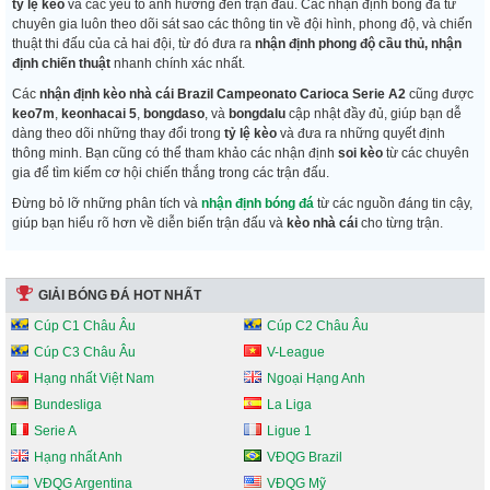
tỷ lệ kèo
và các yếu tố ảnh hưởng đến trận đấu. Các nhận định bóng đá từ
chuyên gia luôn theo dõi sát sao các thông tin về đội hình, phong độ, và chiến
thuật thi đấu của cả hai đội, từ đó đưa ra
nhận định phong độ cầu thủ, nhận
định chiến thuật
nhanh chính xác nhất.
Các
nhận định kèo nhà cái
Brazil Campeonato Carioca Serie A2
cũng được
keo7m
,
keonhacai 5
,
bongdaso
, và
bongdalu
cập nhật đầy đủ, giúp bạn dễ
dàng theo dõi những thay đổi trong
tỷ lệ kèo
và đưa ra những quyết định
thông minh. Bạn cũng có thể tham khảo các nhận định
soi kèo
từ các chuyên
gia để tìm kiếm cơ hội chiến thắng trong các trận đấu.
Đừng bỏ lỡ những phân tích và
nhận định bóng đá
từ các nguồn đáng tin cậy,
giúp bạn hiểu rõ hơn về diễn biến trận đấu và
kèo nhà cái
cho từng trận.
GIẢI BÓNG ĐÁ HOT NHẤT
Cúp C1 Châu Âu
Cúp C2 Châu Âu
Cúp C3 Châu Âu
V-League
Hạng nhất Việt Nam
Ngoại Hạng Anh
Bundesliga
La Liga
Serie A
Ligue 1
Hạng nhất Anh
VĐQG Brazil
VĐQG Argentina
VĐQG Mỹ