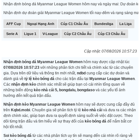
Nhận định bóng đá Myanmar League Women hôm nay và ngày mai: Dự đoán kết qu
Nhận định dự đoán giải Myanmar League Women tối nay-đêm và rạng sáng mai N
AFF Cup
Ngoại Hạng Anh
Cúp C1 Châu Âu
Bundesliga
La Liga
Serie A
Ligue 1
V-League
Cúp C2 Châu Âu
Cúp C3 Châu Âu
Cập nhật:
07/08/2026 10:57:23
Nhận định bóng đá Myanmar League Women
hôm nay được cập nhật lúc
07/08/2026 10:57:23
với những phân tích chi tiết và chính xác từ các chuyên
gia. Dựa trên dữ liệu và thông tin mới nhất,
ndbd
cung cấp các dự đoán và
đánh giá về
tỷ lệ
kèo bóng đá
cho các trận đấu tại
Myanmar League Women
.
Các
nhận định kèo
chính xác nhất sẽ giúp bạn có cái nhìn tổng quan về
những biến động
kèo nhà cái 5, bongdalu, bongdaso
và các yếu tố ảnh
hưởng đến kết quả trận đấu.
Nhận định kèo
Myanmar League Women
hôm nay sẽ được cung cấp đầy đủ
trên
Kqbd.mobi
. Chuyên gia sẽ phân tích tỷ lệ
kèo nhà cái
và đưa ra các nhận
định chính xác, giúp bạn đưa ra quyết định sáng suốt về việc đặt cược. Theo
dõi từng trận đấu và tìm hiểu về sự thay đổi của
kèo bóng đá
để nắm bắt cơ
hội tốt nhất.
Soi kèo bóng đá
từ các nhà phân tích uy tín sẽ mang đến cái nhìn rõ ràng về