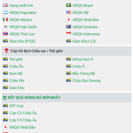
Hạng nhất Anh
VĐQG Brazil
VĐQG Argentina
VĐQG Mỹ
VĐQG Mexico
VĐQG Nhật Bản
VĐQG Hàn Quốc
VĐQG Australia
VĐQG Thái Lan
VĐQG Indonesia
Giao hữu ĐTQG
Giao hữu CLB
Cúp Vô địch Châu lục / Thế giới
Thế giới
Đông Nam Á
Châu Âu
Châu Á
Nam Mỹ
Bắc-Trung Mỹ
Châu Phi
Châu Đại Dương
Giao hữu
KẾT QUẢ BÓNG ĐÁ MỚI NHẤT
AFF Cup
Cúp C2 Châu Âu
Cúp C3 Châu Âu
VĐQG Nhật Bản