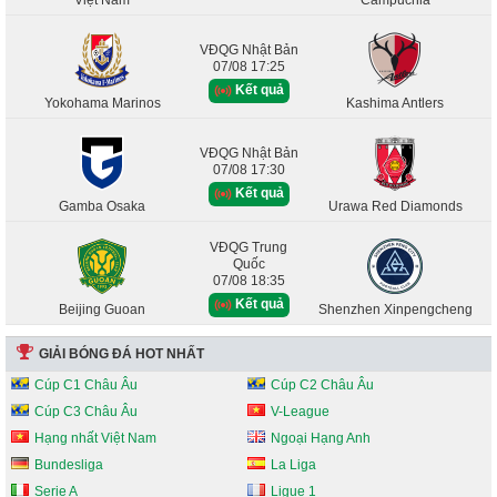
Việt Nam
Campuchia
VĐQG Nhật Bản
07/08 17:25
Kết quả
Yokohama Marinos
Kashima Antlers
VĐQG Nhật Bản
07/08 17:30
Kết quả
Gamba Osaka
Urawa Red Diamonds
VĐQG Trung
Quốc
07/08 18:35
Kết quả
Beijing Guoan
Shenzhen Xinpengcheng
GIẢI BÓNG ĐÁ HOT NHẤT
Cúp C1 Châu Âu
Cúp C2 Châu Âu
Cúp C3 Châu Âu
V-League
Hạng nhất Việt Nam
Ngoại Hạng Anh
Bundesliga
La Liga
Serie A
Ligue 1