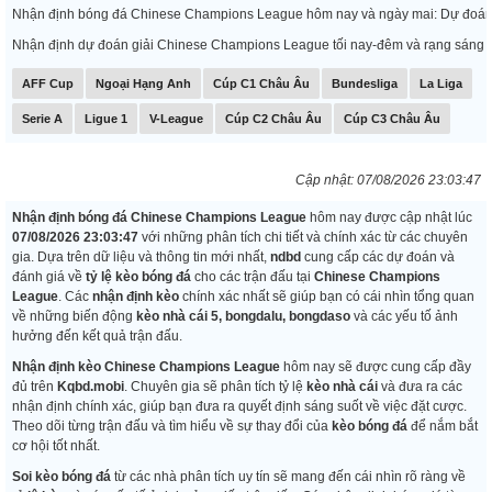
Nhận định bóng đá Chinese Champions League hôm nay và ngày mai: Dự đoán kết
Nhận định dự đoán giải Chinese Champions League tối nay-đêm và rạng sáng ma
AFF Cup
Ngoại Hạng Anh
Cúp C1 Châu Âu
Bundesliga
La Liga
Serie A
Ligue 1
V-League
Cúp C2 Châu Âu
Cúp C3 Châu Âu
Cập nhật:
07/08/2026 23:03:47
Nhận định bóng đá Chinese Champions League
hôm nay được cập nhật lúc
07/08/2026 23:03:47
với những phân tích chi tiết và chính xác từ các chuyên
gia. Dựa trên dữ liệu và thông tin mới nhất,
ndbd
cung cấp các dự đoán và
đánh giá về
tỷ lệ
kèo bóng đá
cho các trận đấu tại
Chinese Champions
League
. Các
nhận định kèo
chính xác nhất sẽ giúp bạn có cái nhìn tổng quan
về những biến động
kèo nhà cái 5, bongdalu, bongdaso
và các yếu tố ảnh
hưởng đến kết quả trận đấu.
Nhận định kèo
Chinese Champions League
hôm nay sẽ được cung cấp đầy
đủ trên
Kqbd.mobi
. Chuyên gia sẽ phân tích tỷ lệ
kèo nhà cái
và đưa ra các
nhận định chính xác, giúp bạn đưa ra quyết định sáng suốt về việc đặt cược.
Theo dõi từng trận đấu và tìm hiểu về sự thay đổi của
kèo bóng đá
để nắm bắt
cơ hội tốt nhất.
Soi kèo bóng đá
từ các nhà phân tích uy tín sẽ mang đến cái nhìn rõ ràng về