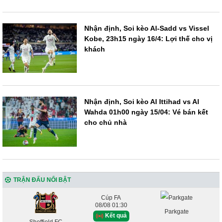
Nhận định, Soi kèo Al-Sadd vs Vissel
Kobe, 23h15 ngày 16/4: Lợi thế cho vị
khách
Nhận định, Soi kèo Al Ittihad vs Al
Wahda 01h00 ngày 15/04: Vé bán kết
cho chủ nhà
TRẬN ĐẤU NỔI BẬT
Cúp FA
08/08 01:30
Parkgate
Kết quả
Sheffield FC