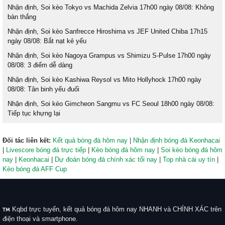
Nhận định, Soi kèo Tokyo vs Machida Zelvia 17h00 ngày 08/08: Không
bàn thắng
Nhận định, Soi kèo Sanfrecce Hiroshima vs JEF United Chiba 17h15
ngày 08/08: Bắt nạt kẻ yếu
Nhận định, Soi kèo Nagoya Grampus vs Shimizu S-Pulse 17h00 ngày
08/08: 3 điểm dễ dàng
Nhận định, Soi kèo Kashiwa Reysol vs Mito Hollyhock 17h00 ngày
08/08: Tân binh yếu đuối
Nhận định, Soi kèo Gimcheon Sangmu vs FC Seoul 18h00 ngày 08/08:
Tiếp tục khựng lại
Đối tác liên kết:
Kết quả bóng đá hôm nay
|
Nhận định bóng đá Keonhacai
|
Livescore bóng đá trực tiếp
|
Kèo bóng đá hôm nay
|
Soi kèo bóng đá hôm
nay
|
Keonhacai
|
Dự đoán bóng đá chính xác tối nay
|
Top nhà cái uy tín
|
Kèo bóng đá AFF Cup
Kqbd trực tuyến, kết quả bóng đá hôm nay NHANH và CHÍNH XÁC trên
điện thoại và smartphone.