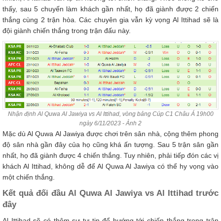
thấy, sau 5 chuyến làm khách gần nhất, họ đã giành được 2 chiến
thắng cùng 2 trận hòa. Các chuyên gia vẫn kỳ vọng Al Ittihad sẽ là
đội giành chiến thắng trong trận đấu này.
Nhận định Al Quwa Al Jawiya vs Al Ittihad, vòng bảng Cúp C1 Châu Á 19h00
ngày 6/11/2023 - Ảnh 2
Mặc dù Al Quwa Al Jawiya được chơi trên sân nhà, cộng thêm phong
độ sân nhà gần đây của họ cũng khá ấn tượng. Sau 5 trận sân gần
nhất, họ đã giành được 4 chiến thắng. Tuy nhiên, phải tiếp đón các vị
khách Al Ittihad, không dễ để Al Quwa Al Jawiya có thể hy vọng vào
một chiến thắng.
Kết quả đối đầu Al Quwa Al Jawiya vs Al Ittihad trước
đây
Al Ittihad sẽ có thêm sự tự tin để hướng tới chiến thắng trong trận