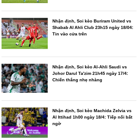
Nhận định, Soi kèo Buriram United vs
Shabab Al Ahli Club 23h15 ngày 18/04:
Tin vào cửa trên
Nhận định, Soi kèo Al-Ahli Saudi vs
Johor Darul Ta'zim 21h45 ngày 17/4:
Chiến thắng nhẹ nhàng
Nhận định, Soi kèo Machida Zelvia vs
Al Ittihad 1h00 ngày 18/4: Tiếp nối bất
ngờ