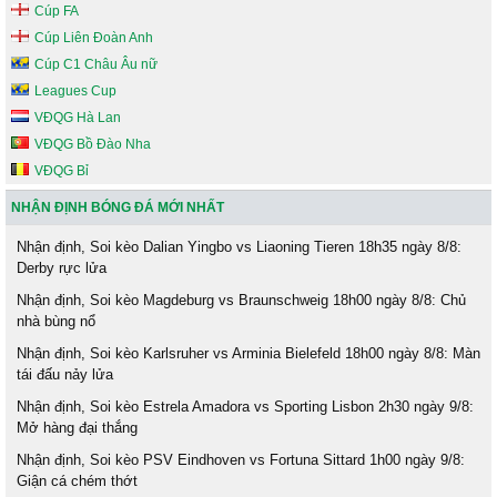
Cúp FA
Cúp Liên Đoàn Anh
Cúp C1 Châu Âu nữ
Leagues Cup
VĐQG Hà Lan
VĐQG Bồ Đào Nha
VĐQG Bỉ
NHẬN ĐỊNH BÓNG ĐÁ MỚI NHẤT
Nhận định, Soi kèo Dalian Yingbo vs Liaoning Tieren 18h35 ngày 8/8:
Derby rực lửa
Nhận định, Soi kèo Magdeburg vs Braunschweig 18h00 ngày 8/8: Chủ
nhà bùng nổ
Nhận định, Soi kèo Karlsruher vs Arminia Bielefeld 18h00 ngày 8/8: Màn
tái đấu nảy lửa
Nhận định, Soi kèo Estrela Amadora vs Sporting Lisbon 2h30 ngày 9/8:
Mở hàng đại thắng
Nhận định, Soi kèo PSV Eindhoven vs Fortuna Sittard 1h00 ngày 9/8:
Giận cá chém thớt