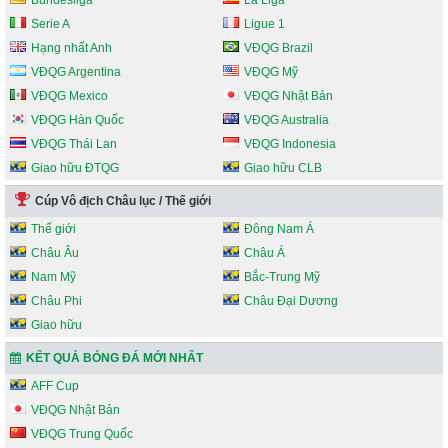
Bundesliga
La Liga
Serie A
Ligue 1
Hạng nhất Anh
VĐQG Brazil
VĐQG Argentina
VĐQG Mỹ
VĐQG Mexico
VĐQG Nhật Bản
VĐQG Hàn Quốc
VĐQG Australia
VĐQG Thái Lan
VĐQG Indonesia
Giao hữu ĐTQG
Giao hữu CLB
Cúp Vô địch Châu lục / Thế giới
Thế giới
Đông Nam Á
Châu Âu
Châu Á
Nam Mỹ
Bắc-Trung Mỹ
Châu Phi
Châu Đại Dương
Giao hữu
KẾT QUẢ BÓNG ĐÁ MỚI NHẤT
AFF Cup
VĐQG Nhật Bản
VĐQG Trung Quốc